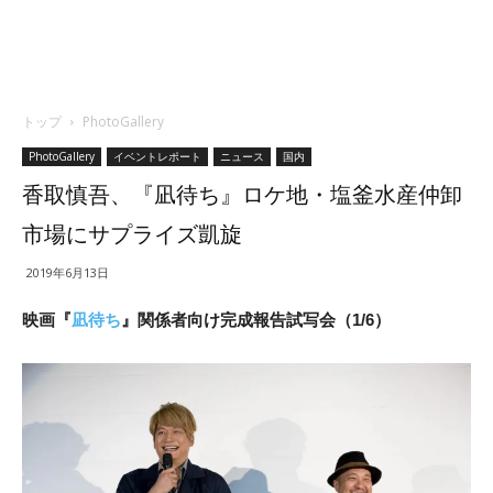
トップ
PhotoGallery
PhotoGallery
イベントレポート
ニュース
国内
香取慎吾、『凪待ち』ロケ地・塩釜水産仲卸
市場にサプライズ凱旋
2019年6月13日
映画『
凪待ち
』関係者向け完成報告試写会（1/6）