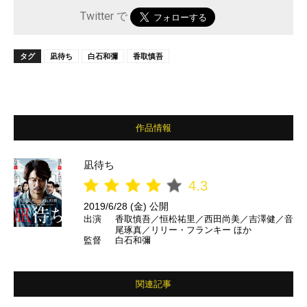
Twitter で
タグ
凪待ち
白石和彌
香取慎吾
作品情報
凪待ち
4.3
2019/6/28 (金) 公開
出演
香取慎吾／恒松祐里／西田尚美／吉澤健／音
尾琢真／リリー・フランキー ほか
監督
白石和彌
関連記事