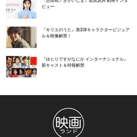
『忌怪島／きかいじま』當真あみ 動画インタ
ビュー
『キリエのうた』第2弾キャラクタービジュア
ル＆映像解禁！
『ゆとりですがなにか インターナショナル』
新キャスト＆特報解禁