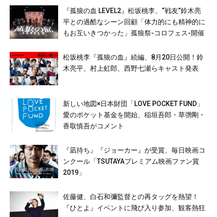
『孤狼の血 LEVEL2』松坂桃李、“戦友”鈴木亮
平との過酷なシーン回顧「体力的にも精神的に
もお互いきつかった」孤狼祭-コロフェス-開催
松坂桃李『孤狼の血』続編、8月20日公開！鈴
木亮平、村上虹郎、西野七瀬らキャスト発表
新しい地図×日本財団「LOVE POCKET FUND」
愛のポケット基金を開始、稲垣吾郎・草彅剛・
香取慎吾がコメント
『凪待ち』『ジョーカー』が受賞、毎日映画コ
ンクール「TSUTAYAプレミアム映画ファン賞
2019」
佐藤健、白石和彌監督との再タッグを熱望！
『ひとよ』イベントに飛び入り参加、観客熱狂