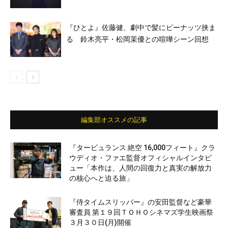
『ひとよ』佐藤健、劇中で髪にピーナッツ挟ま
る 鈴木亮平・松岡茉優との喧嘩シーン回想
編集部オススメの記事
『タービュランス 絶空 16,000フィート』クラ
ウディオ・ファエ監督オフィシャルインタビ
ュー「本作は、人間の回復力と真実の解放力
の核心へと迫る旅」
『侍タイムスリッパー』の安田監督など豪華
審査員 第１９回ＴＯＨＯシネマズ学生映画祭
３月３０日(月)開催