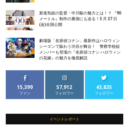
新進気鋭の監督・中川駿の魅力とは！？ 『90
メートル』制作の裏側にも迫る！3 月 27 日
(金)全国公開
劇場版「名探偵コナン」最新作はハロウィン
シーズンで賑わう渋谷が舞台！ 警察学校組
メンバーも登場の『名探偵コナン ハロウィン
の花嫁』の魅力を徹底解説
15,399
57,912
43,835
ファン
フォロワー
フォロワー
イベントレポート