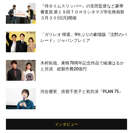
『侍タイムスリッパー』の安田監督など豪華
審査員 第１９回ＴＯＨＯシネマズ学生映画祭
３月３０日(月)開催
「ガリレオ 帰還」9年ぶりの劇場版『沈黙のパ
レード』ジャパンプレミア
木村拓哉、東映70周年記念作品で綾瀬はるか
と共演 総製作費20億円
河合優実、倍賞千恵子と初共演『PLAN 75』
インタビュー