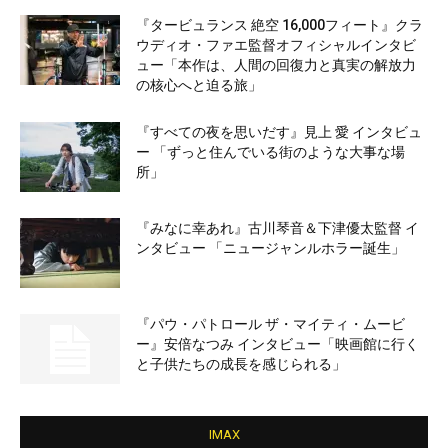
『タービュランス 絶空 16,000フィート』クラ
ウディオ・ファエ監督オフィシャルインタビ
ュー「本作は、人間の回復力と真実の解放力
の核心へと迫る旅」
『すべての夜を思いだす』見上 愛 インタビュ
ー 「ずっと住んでいる街のような大事な場
所」
『みなに幸あれ』古川琴音＆下津優太監督 イ
ンタビュー 「ニュージャンルホラー誕生」
『パウ・パトロール ザ・マイティ・ムービ
ー』安倍なつみ インタビュー「映画館に行く
と子供たちの成長を感じられる」
IMAX