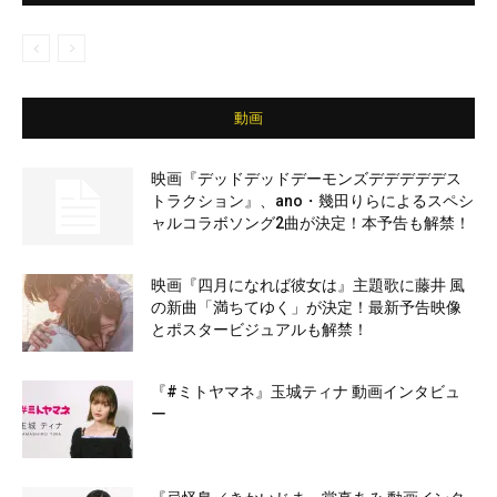
動画
映画『デッドデッドデーモンズデデデデデス
トラクション』、ano・幾田りらによるスペシ
ャルコラボソング2曲が決定！本予告も解禁！
映画『四月になれば彼女は』主題歌に藤井 風
の新曲「満ちてゆく」が決定！最新予告映像
とポスタービジュアルも解禁！
『#ミトヤマネ』玉城ティナ 動画インタビュ
ー