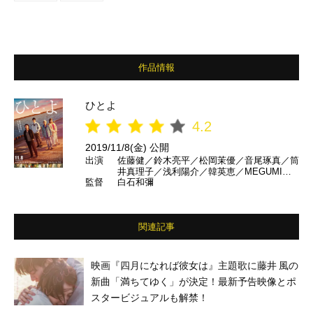
作品情報
ひとよ
4.2
2019/11/8(金) 公開
出演
佐藤健／鈴木亮平／松岡茉優／音尾琢真／筒
井真理子／浅利陽介／韓英恵／MEGUMI／
監督
白石和彌
大悟（千鳥）／佐々木蔵之介／田中裕子 ほ
か
関連記事
映画『四月になれば彼女は』主題歌に藤井 風の
新曲「満ちてゆく」が決定！最新予告映像とポ
スタービジュアルも解禁！