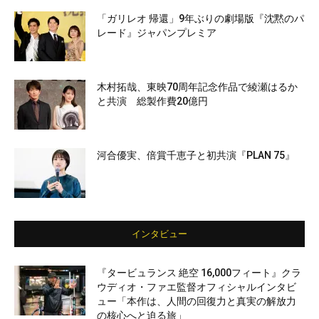
「ガリレオ 帰還」9年ぶりの劇場版『沈黙のパ
レード』ジャパンプレミア
木村拓哉、東映70周年記念作品で綾瀬はるか
と共演 総製作費20億円
河合優実、倍賞千恵子と初共演『PLAN 75』
インタビュー
『タービュランス 絶空 16,000フィート』クラ
ウディオ・ファエ監督オフィシャルインタビ
ュー「本作は、人間の回復力と真実の解放力
の核心へと迫る旅」