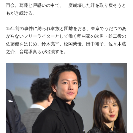
再会。葛藤と戸惑いの中で、一度崩壊した絆を取り戻そうと
もがき続ける。
15年前の事件に縛られ家族と距離をおき、東京でうだつのあ
がらないフリーライターとして働く稲村家の次男・雄二役の
佐藤健をはじめ、鈴木亮平、松岡茉優、田中裕子、佐々木蔵
之介、音尾琢真らが出演する。