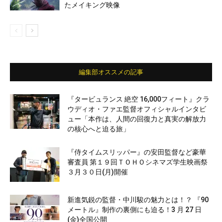
たメイキング映像
編集部オススメの記事
『タービュランス 絶空 16,000フィート』クラ
ウディオ・ファエ監督オフィシャルインタビ
ュー「本作は、人間の回復力と真実の解放力
の核心へと迫る旅」
『侍タイムスリッパー』の安田監督など豪華
審査員 第１９回ＴＯＨＯシネマズ学生映画祭
３月３０日(月)開催
新進気鋭の監督・中川駿の魅力とは！？ 『90
メートル』制作の裏側にも迫る！3 月 27 日
(金)全国公開