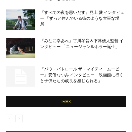
『すべての夜を思いだす』見上 愛 インタビュ
ー 「ずっと住んでいる街のような大事な場
所」
『みなに幸あれ』古川琴音＆下津優太監督 イ
ンタビュー 「ニュージャンルホラー誕生」
『パウ・パトロール ザ・マイティ・ムービ
ー』安倍なつみ インタビュー「映画館に行く
と子供たちの成長を感じられる」
IMAX