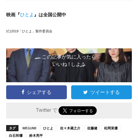
映画『
ひとよ
』は全国公開中
(C)2019「ひとよ」製作委員会
この記事が気に入ったら
いいね ! しよう
シェアする
ツイートする
Twitter で
タグ
MEGUMI
ひとよ
佐々木蔵之介
佐藤健
松岡茉優
白石和彌
鈴木亮平