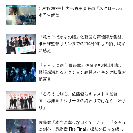
北村匠海×中川大志 W主演映画『スクロール』
本予告解禁
『竜とそばかすの姫』佐藤健ら声優陣が集結、
細田守監督はカンヌでの”14分間”もの拍手喝采
に感激
『るろうに剣心 最終章』佐藤健VS村上虹郎、
緊張感溢れるアクション練習メイキング映像お
披露目
『るろうに剣心』佐藤健らキャスト＆監督一
同、感無量！シリーズの終わりではなく「始ま
り」
佐藤健「本当に幸せな日々でした」、『るろう
に剣心 最終章 The Final』撮影の日々を綴っ