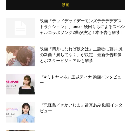
動画
映画『デッドデッドデーモンズデデデデデス
トラクション』、ano・幾田りらによるスペシ
ャルコラボソング2曲が決定！本予告も解禁！
映画『四月になれば彼女は』主題歌に藤井 風
の新曲「満ちてゆく」が決定！最新予告映像
とポスタービジュアルも解禁！
『#ミトヤマネ』玉城ティナ 動画インタビュ
ー
『忌怪島／きかいじま』當真あみ 動画インタ
ビュー