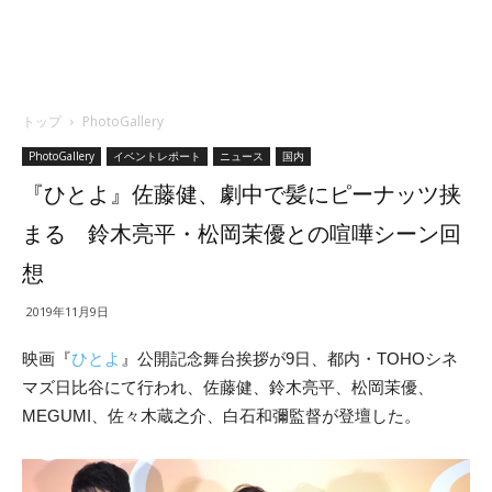
トップ
PhotoGallery
PhotoGallery
イベントレポート
ニュース
国内
『ひとよ』佐藤健、劇中で髪にピーナッツ挟
まる 鈴木亮平・松岡茉優との喧嘩シーン回
想
2019年11月9日
映画『
ひとよ
』公開記念舞台挨拶が9日、都内・TOHOシネ
マズ日比谷にて行われ、佐藤健、鈴木亮平、松岡茉優、
MEGUMI、佐々木蔵之介、
白石和彌監督が登壇した。