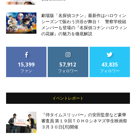
劇場版「名探偵コナン」最新作はハロウィン
シーズンで賑わう渋谷が舞台！ 警察学校組
メンバーも登場の『名探偵コナン ハロウィン
の花嫁』の魅力を徹底解説
15,399
57,912
43,835
ファン
フォロワー
フォロワー
イベントレポート
『侍タイムスリッパー』の安田監督など豪華
審査員 第１９回ＴＯＨＯシネマズ学生映画祭
３月３０日(月)開催