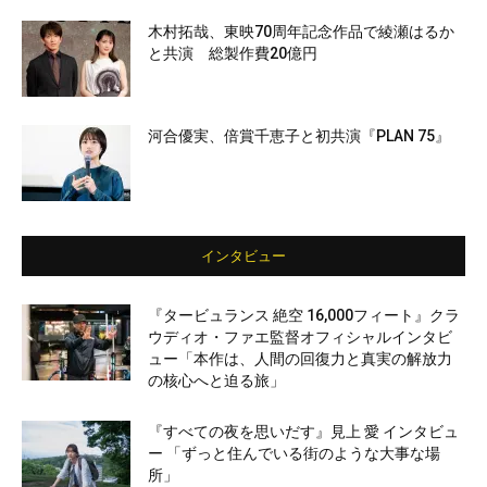
木村拓哉、東映70周年記念作品で綾瀬はるか
と共演 総製作費20億円
河合優実、倍賞千恵子と初共演『PLAN 75』
インタビュー
『タービュランス 絶空 16,000フィート』クラ
ウディオ・ファエ監督オフィシャルインタビ
ュー「本作は、人間の回復力と真実の解放力
の核心へと迫る旅」
『すべての夜を思いだす』見上 愛 インタビュ
ー 「ずっと住んでいる街のような大事な場
所」