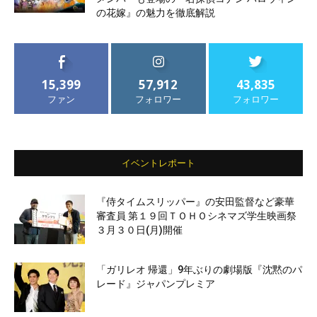
の花嫁』の魅力を徹底解説
15,399
57,912
43,835
ファン
フォロワー
フォロワー
イベントレポート
『侍タイムスリッパー』の安田監督など豪華
審査員 第１９回ＴＯＨＯシネマズ学生映画祭
３月３０日(月)開催
「ガリレオ 帰還」9年ぶりの劇場版『沈黙のパ
レード』ジャパンプレミア