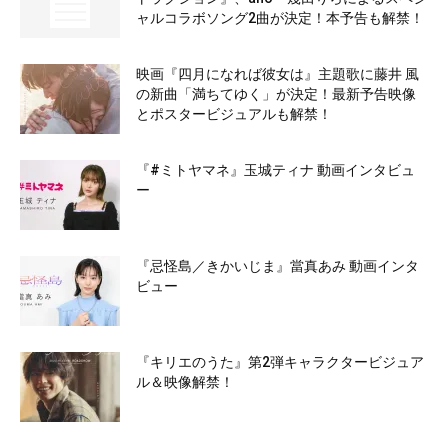
ャルコラボソング2曲が決定！本予告も解禁！
映画『四月になれば彼女は』主題歌に藤井 風
の新曲「満ちてゆく」が決定！最新予告映像
とポスタービジュアルも解禁！
『#ミトヤマネ』玉城ティナ 動画インタビュ
ー
『忌怪島／きかいじま』當真あみ 動画インタ
ビュー
『キリエのうた』第2弾キャラクタービジュア
ル＆映像解禁！