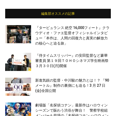
編集部オススメの記事
『タービュランス 絶空 16,000フィート』クラ
ウディオ・ファエ監督オフィシャルインタビ
ュー「本作は、人間の回復力と真実の解放力
の核心へと迫る旅」
『侍タイムスリッパー』の安田監督など豪華
審査員 第１９回ＴＯＨＯシネマズ学生映画祭
３月３０日(月)開催
新進気鋭の監督・中川駿の魅力とは！？ 『90
メートル』制作の裏側にも迫る！3 月 27 日
(金)全国公開
劇場版「名探偵コナン」最新作はハロウィン
シーズンで賑わう渋谷が舞台！ 警察学校組
メンバーも登場の『名探偵コナン ハロウィン