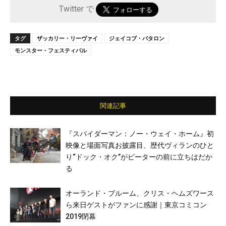
Twitter で
タグ
ザッカリー・リーヴァイ
ジェイコブ・バタロン
モンスター・フェスティバル
関連記事
『スパイダーマン：ノー・ウェイ・ホーム』初
映像と場面写真お披露目、歴代ヴィランのひと
り“ドック・オク”がピーターの前に立ちはだか
る
オーランド・ブルーム、クリス・ヘムズワース
ら来日ゲストがファンに感謝｜東京コミコン
2019閉幕