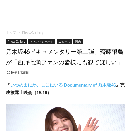
トップ
PhotoGallery
PhotoGallery
イベントレポート
ニュース
国内
乃木坂46ドキュメンタリー第二弾、齋藤飛鳥
が「西野七瀬ファンの皆様にも観てほしい」
2019年6月25日
『
いつのまにか、ここにいる Documentary of 乃木坂46
』完
成披露上映会（15/16）