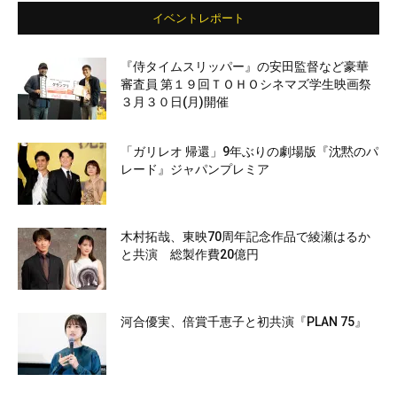
イベントレポート
『侍タイムスリッパー』の安田監督など豪華
審査員 第１９回ＴＯＨＯシネマズ学生映画祭
３月３０日(月)開催
「ガリレオ 帰還」9年ぶりの劇場版『沈黙のパ
レード』ジャパンプレミア
木村拓哉、東映70周年記念作品で綾瀬はるか
と共演 総製作費20億円
河合優実、倍賞千恵子と初共演『PLAN 75』