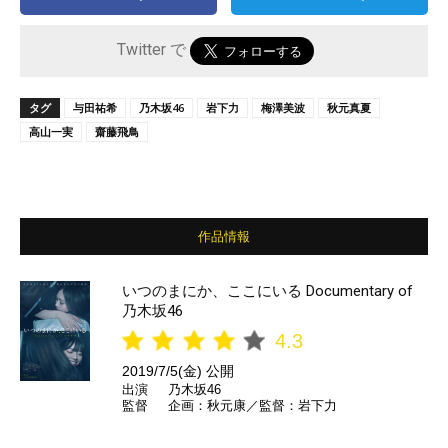
Twitter で
タグ
与田祐希
乃木坂46
岩下力
梅澤美波
秋元真夏
高山一実
齋藤飛鳥
作品情報
いつのまにか、ここにいる Documentary of
乃木坂46
4.3
2019/7/5(金) 公開
出演
乃木坂46
監督
企画：秋元康／監督：岩下力