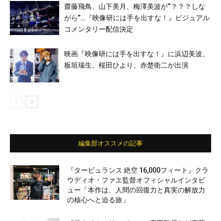
齋藤飛鳥、山下美月、梅澤美波が“？？？しな
がら”…『映像研には手を出すな！』ビジュアル
コメンタリー配信決定
映画『映像研には手を出すな！』に浜辺美波、
板垣瑞生、桜田ひより、赤楚衛二が出演
編集部オススメの記事
『タービュランス 絶空 16,000フィート』クラ
ウディオ・ファエ監督オフィシャルインタビ
ュー「本作は、人間の回復力と真実の解放力
の核心へと迫る旅」