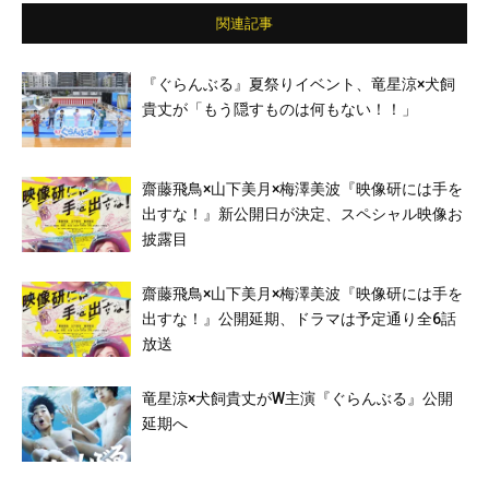
関連記事
『ぐらんぶる』夏祭りイベント、竜星涼×犬飼
貴丈が「もう隠すものは何もない！！」
齋藤飛鳥×山下美月×梅澤美波『映像研には手を
出すな！』新公開日が決定、スペシャル映像お
披露目
齋藤飛鳥×山下美月×梅澤美波『映像研には手を
出すな！』公開延期、ドラマは予定通り全6話
放送
竜星涼×犬飼貴丈がW主演『ぐらんぶる』公開
延期へ