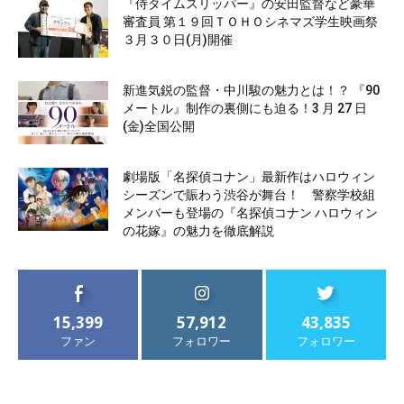
『侍タイムスリッパー』の安田監督など豪華
審査員 第１９回ＴＯＨＯシネマズ学生映画祭
３月３０日(月)開催
新進気鋭の監督・中川駿の魅力とは！？ 『90
メートル』制作の裏側にも迫る！3 月 27 日
(金)全国公開
劇場版「名探偵コナン」最新作はハロウィン
シーズンで賑わう渋谷が舞台！ 警察学校組
メンバーも登場の『名探偵コナン ハロウィン
の花嫁』の魅力を徹底解説
15,399
57,912
43,835
ファン
フォロワー
フォロワー