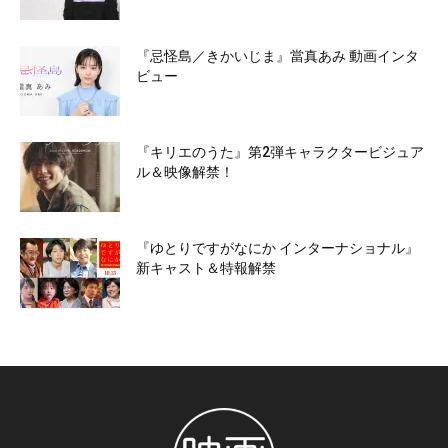
『忌怪島／きかいじま』當真あみ 動画インタ
ビュー
『キリエのうた』第2弾キャラクタービジュア
ル＆映像解禁！
『ゆとりですがなにか インターナショナル』
新キャスト＆特報解禁