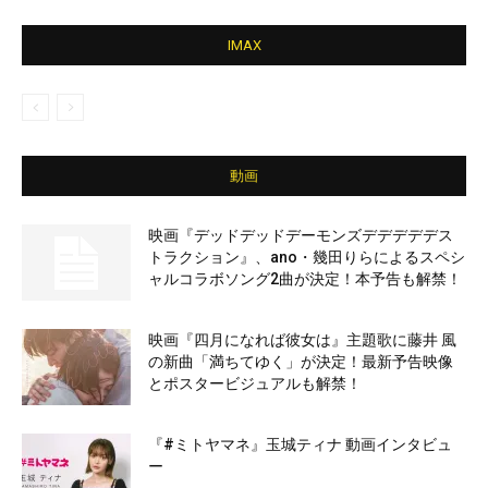
IMAX
動画
映画『デッドデッドデーモンズデデデデデス
トラクション』、ano・幾田りらによるスペシ
ャルコラボソング2曲が決定！本予告も解禁！
映画『四月になれば彼女は』主題歌に藤井 風
の新曲「満ちてゆく」が決定！最新予告映像
とポスタービジュアルも解禁！
『#ミトヤマネ』玉城ティナ 動画インタビュ
ー