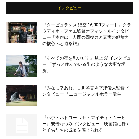
インタビュー
『タービュランス 絶空 16,000フィート』クラ
ウディオ・ファエ監督オフィシャルインタビ
ュー「本作は、人間の回復力と真実の解放力
の核心へと迫る旅」
『すべての夜を思いだす』見上 愛 インタビュ
ー 「ずっと住んでいる街のような大事な場
所」
『みなに幸あれ』古川琴音＆下津優太監督 イ
ンタビュー 「ニュージャンルホラー誕生」
『パウ・パトロール ザ・マイティ・ムービ
ー』安倍なつみ インタビュー「映画館に行く
と子供たちの成長を感じられる」