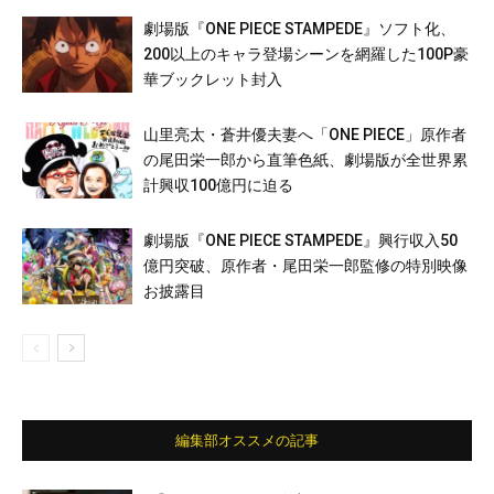
劇場版『ONE PIECE STAMPEDE』ソフト化、
200以上のキャラ登場シーンを網羅した100P豪
華ブックレット封入
山里亮太・蒼井優夫妻へ「ONE PIECE」原作者
の尾田栄一郎から直筆色紙、劇場版が全世界累
計興収100億円に迫る
劇場版『ONE PIECE STAMPEDE』興行収入50
億円突破、原作者・尾田栄一郎監修の特別映像
お披露目
編集部オススメの記事