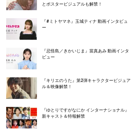
とポスタービジュアルも解禁！
『#ミトヤマネ』玉城ティナ 動画インタビュ
ー
『忌怪島／きかいじま』當真あみ 動画インタ
ビュー
『キリエのうた』第2弾キャラクタービジュア
ル＆映像解禁！
『ゆとりですがなにか インターナショナル』
新キャスト＆特報解禁