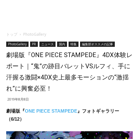
トップ
PhotoGallery
PhotoGallery
PR
ニュース
国内
特集
編集部オススメの記事
劇場版『ONE PIECE STAMPEDE』4DX体験レ
ポート｜“鬼”の跡目バレットVSルフィ、手に
汗握る激闘×4DX史上最多モーションの“激揺
れ”に興奮必至！
2019年8月8日
劇場版『
ONE PIECE STAMPEDE
』フォトギャラリー
（6/12）