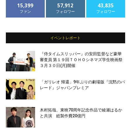
15,399
57,912
43,835
ファン
フォロワー
フォロワー
イベントレポート
『侍タイムスリッパー』の安田監督など豪華
審査員 第１９回ＴＯＨＯシネマズ学生映画祭
３月３０日(月)開催
「ガリレオ 帰還」9年ぶりの劇場版『沈黙のパ
レード』ジャパンプレミア
木村拓哉、東映70周年記念作品で綾瀬はるか
と共演 総製作費20億円