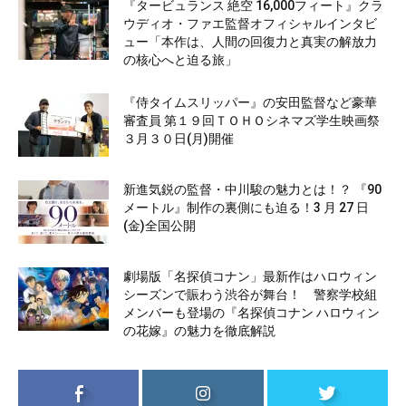
『タービュランス 絶空 16,000フィート』クラ
ウディオ・ファエ監督オフィシャルインタビ
ュー「本作は、人間の回復力と真実の解放力
の核心へと迫る旅」
『侍タイムスリッパー』の安田監督など豪華
審査員 第１９回ＴＯＨＯシネマズ学生映画祭
３月３０日(月)開催
新進気鋭の監督・中川駿の魅力とは！？ 『90
メートル』制作の裏側にも迫る！3 月 27 日
(金)全国公開
劇場版「名探偵コナン」最新作はハロウィン
シーズンで賑わう渋谷が舞台！ 警察学校組
メンバーも登場の『名探偵コナン ハロウィン
の花嫁』の魅力を徹底解説