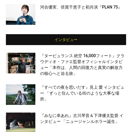
河合優実、倍賞千恵子と初共演『PLAN 75』
インタビュー
『タービュランス 絶空 16,000フィート』クラ
ウディオ・ファエ監督オフィシャルインタビ
ュー「本作は、人間の回復力と真実の解放力
の核心へと迫る旅」
『すべての夜を思いだす』見上 愛 インタビュ
ー 「ずっと住んでいる街のような大事な場
所」
『みなに幸あれ』古川琴音＆下津優太監督 イ
ンタビュー 「ニュージャンルホラー誕生」