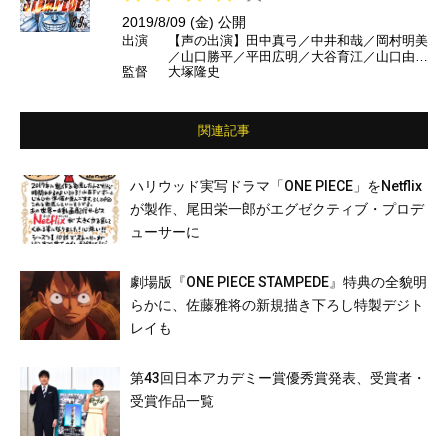
2019/8/09 (金) 公開
出演
【声の出演】田中真弓／中井和哉／岡村明美
／山口勝平／平田広明／大谷育江／山口由里
監督
大塚隆史
子／矢尾一樹／チョー／磯部勉／ユースケ・
サンタマリア／指原莉乃／山里亮太／竹中直
人／シルクロード／ンダホ／マサイ／モトキ
／ぺけたん／ダーマ／ザカオ／ロン・モンロ
関連記事
ウ
ハリウッド実写ドラマ「ONE PIECE」をNetflix
が製作、尾田栄一郎がエグゼクティブ・プロデ
ューサーに
劇場版『ONE PIECE STAMPEDE』特典の全貌明
らかに、佐藤雅将の新規描き下ろし特製デジト
レイも
第43回日本アカデミー賞優秀賞発表、受賞者・
受賞作品一覧