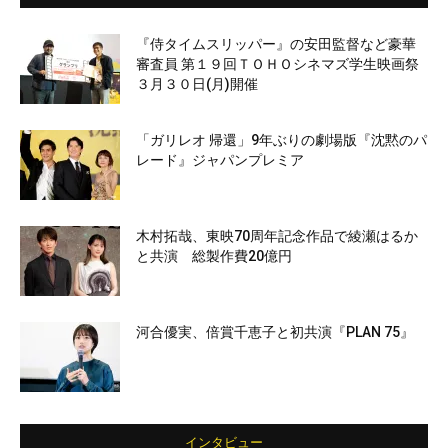
『侍タイムスリッパー』の安田監督など豪華
審査員 第１９回ＴＯＨＯシネマズ学生映画祭
３月３０日(月)開催
「ガリレオ 帰還」9年ぶりの劇場版『沈黙のパ
レード』ジャパンプレミア
木村拓哉、東映70周年記念作品で綾瀬はるか
と共演 総製作費20億円
河合優実、倍賞千恵子と初共演『PLAN 75』
インタビュー