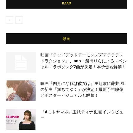
IMAX
動画
映画『デッドデッドデーモンズデデデデデス
トラクション』、ano・幾田りらによるスペシ
ャルコラボソング2曲が決定！本予告も解禁！
映画『四月になれば彼女は』主題歌に藤井 風
の新曲「満ちてゆく」が決定！最新予告映像
とポスタービジュアルも解禁！
『#ミトヤマネ』玉城ティナ 動画インタビュ
ー