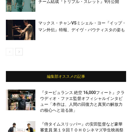
チーム結成『トリプル・スレット』9月公開
マックス・チャンVSミシェル・ヨー『イップ・
マン外伝』特報、デイヴ・バウティスタの姿も
編集部オススメの記事
『タービュランス 絶空 16,000フィート』クラ
ウディオ・ファエ監督オフィシャルインタビ
ュー「本作は、人間の回復力と真実の解放力
の核心へと迫る旅」
『侍タイムスリッパー』の安田監督など豪華
審査員 第１９回ＴＯＨＯシネマズ学生映画祭