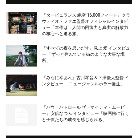
『タービュランス 絶空 16,000フィート』クラ
ウディオ・ファエ監督オフィシャルインタビ
ュー「本作は、人間の回復力と真実の解放力
の核心へと迫る旅」
『すべての夜を思いだす』見上 愛 インタビュ
ー 「ずっと住んでいる街のような大事な場
所」
『みなに幸あれ』古川琴音＆下津優太監督 イ
ンタビュー 「ニュージャンルホラー誕生」
『パウ・パトロール ザ・マイティ・ムービ
ー』安倍なつみ インタビュー「映画館に行く
と子供たちの成長を感じられる」