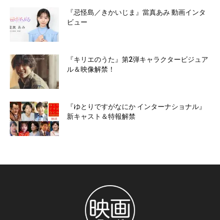
『忌怪島／きかいじま』當真あみ 動画インタ
ビュー
『キリエのうた』第2弾キャラクタービジュア
ル＆映像解禁！
『ゆとりですがなにか インターナショナル』
新キャスト＆特報解禁