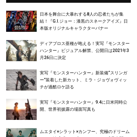
日本を舞台に大暴れする8人の忍者たちが集
結！『G.I.ジョー：漆黒のスネークアイズ』日
本版オリジナルキャラクターバナー
ディアブロス亜種が咆える！実写『モンスター
ハンター』ビジュアル解禁、公開日は2021年3
月26日に決定
実写『モンスターハンター』新装備“スリンガ
ー”装着した新カット、ミラ・ジョヴォヴィッ
チが過酷ロケ語る
実写『モンスターハンター』9.4に日米同時公
開、世界初披露の場面写真も
ムエタイ×シラット×カンフー、究極のドリーム