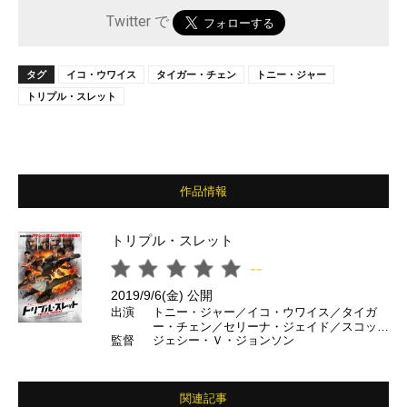
Twitter で
タグ
イコ・ウワイス
タイガー・チェン
トニー・ジャー
トリプル・スレット
作品情報
トリプル・スレット
--
2019/9/6(金) 公開
出演
トニー・ジャー／イコ・ウワイス／タイガ
ー・チェン／セリーナ・ジェイド／スコッ
監督
ジェシー・Ｖ・ジョンソン
ト・アドキンスン／マイケル・ビスピン／マ
イケル・ジェイ・ホワイト／ジージャー・ヤ
ーニン ほか
関連記事