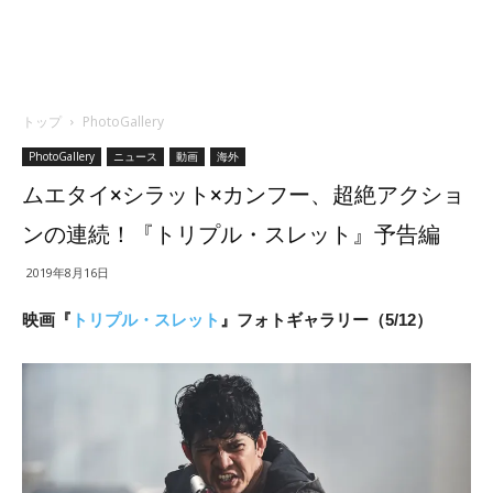
トップ
PhotoGallery
PhotoGallery
ニュース
動画
海外
ムエタイ×シラット×カンフー、超絶アクショ
ンの連続！『トリプル・スレット』予告編
2019年8月16日
映画『
トリプル・スレット
』フォトギャラリー（5/12）