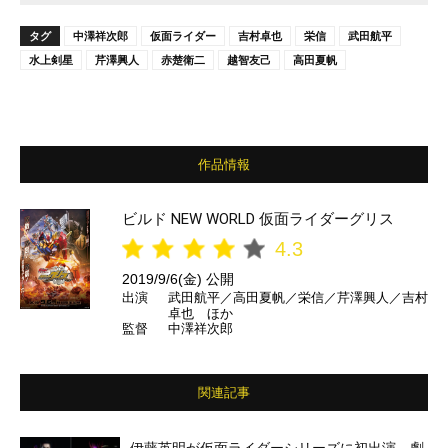
タグ
中澤祥次郎
仮面ライダー
吉村卓也
栄信
武田航平
水上剣星
芹澤興人
赤楚衛二
越智友己
高田夏帆
作品情報
ビルド NEW WORLD 仮面ライダーグリス
4.3
2019/9/6(金) 公開
出演
武田航平／高田夏帆／栄信／芹澤興人／吉村
卓也 ほか
監督
中澤祥次郎
関連記事