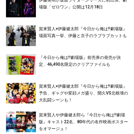
伊藤英明が仮面ライダーシリーズに初出演、劇
場版「ゼロワン」公開は12月18日
賀来賢人×伊藤健太郎『今日から俺は!!劇場版』
場面写真一挙、伊藤と京子のラブラブカットも
『今日から俺は!!劇場版』前売券の発売が決
定、46,490名限定のクリアファイルも
賀来賢人×伊藤健太郎『今日から俺は!!劇場版』
予告、ギャグや変顔メガ盛り、開久VS北根壊の
大乱闘シーンも！
賀来賢人や伊藤健太郎ら『今日から俺は!!劇場
版』キャスト22名、80年代の名作映画ポスター
をオマージュ！