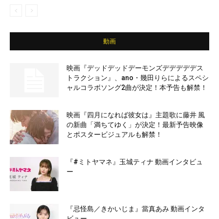
動画
映画『デッドデッドデーモンズデデデデデス
トラクション』、ano・幾田りらによるスペシ
ャルコラボソング2曲が決定！本予告も解禁！
映画『四月になれば彼女は』主題歌に藤井 風
の新曲「満ちてゆく」が決定！最新予告映像
とポスタービジュアルも解禁！
『#ミトヤマネ』玉城ティナ 動画インタビュ
ー
『忌怪島／きかいじま』當真あみ 動画インタ
ビュー