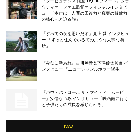
『タービュランス 絶空 16,000フィート』クラ
ウディオ・ファエ監督オフィシャルインタビ
ュー「本作は、人間の回復力と真実の解放力
の核心へと迫る旅」
『すべての夜を思いだす』見上 愛 インタビュ
ー 「ずっと住んでいる街のような大事な場
所」
『みなに幸あれ』古川琴音＆下津優太監督 イ
ンタビュー 「ニュージャンルホラー誕生」
『パウ・パトロール ザ・マイティ・ムービ
ー』安倍なつみ インタビュー「映画館に行く
と子供たちの成長を感じられる」
IMAX