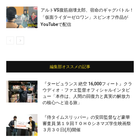
アルトVS腹筋崩壊太郎、宿命のギャグバトル！
「仮面ライダーゼロワン」スピンオフ作品が
YouTubeで配信
編集部オススメの記事
『タービュランス 絶空 16,000フィート』クラ
ウディオ・ファエ監督オフィシャルインタビ
ュー「本作は、人間の回復力と真実の解放力
の核心へと迫る旅」
『侍タイムスリッパー』の安田監督など豪華
審査員 第１９回ＴＯＨＯシネマズ学生映画祭
３月３０日(月)開催