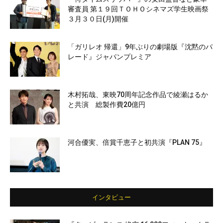
審査員 第１９回ＴＯＨＯシネマズ学生映画祭
３月３０日(月)開催
「ガリレオ 帰還」9年ぶりの劇場版『沈黙のパ
レード』ジャパンプレミア
木村拓哉、東映70周年記念作品で綾瀬はるか
と共演 総製作費20億円
河合優実、倍賞千恵子と初共演『PLAN 75』
インタビュー