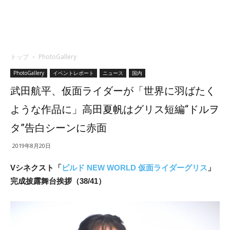
トップ
PhotoGallery
PhotoGallery
イベントレポート
ニュース
国内
武田航平、仮面ライダーが「世界に羽ばたく
ような作品に」高田夏帆はグリス短編“ドルヲ
タ”告白シーンに赤面
2019年8月20日
Vシネクスト「
ビルド NEW WORLD 仮面ライダーグリス
」
完成披露舞台挨拶（38/41）