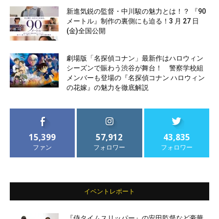
新進気鋭の監督・中川駿の魅力とは！？ 『90
メートル』制作の裏側にも迫る！3 月 27 日
(金)全国公開
劇場版「名探偵コナン」最新作はハロウィン
シーズンで賑わう渋谷が舞台！ 警察学校組
メンバーも登場の『名探偵コナン ハロウィン
の花嫁』の魅力を徹底解説
15,399
57,912
43,835
ファン
フォロワー
フォロワー
イベントレポート
『侍タイムスリッパー』の安田監督など豪華