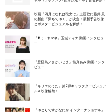
映画『四月になれば彼女は』主題歌に藤井 風
の新曲「満ちてゆく」が決定！最新予告映像
とポスタービジュアルも解禁！
『#ミトヤマネ』玉城ティナ 動画インタビュ
ー
『忌怪島／きかいじま』當真あみ 動画インタ
ビュー
『キリエのうた』第2弾キャラクタービジュア
ル＆映像解禁！
『ゆとりですがなにか インターナショナル』