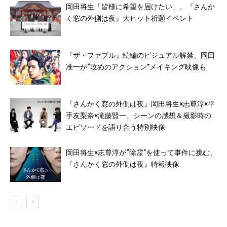
岡田将生「皆様に希望を届けたい」、『さんか
く窓の外側は夜』大ヒット祈願イベント
『ザ・ファブル』続編のビジュアル解禁、岡田
准一が“攻めのアクション”メイキング映像も
『さんかく窓の外側は夜』岡田将生×志尊淳×平
手友梨奈×滝藤賢一、シーンの感想＆撮影時の
エピソードを語り合う特別映像
岡田将生×志尊淳が“除霊”を使って事件に挑む、
『さんかく窓の外側は夜』特報映像