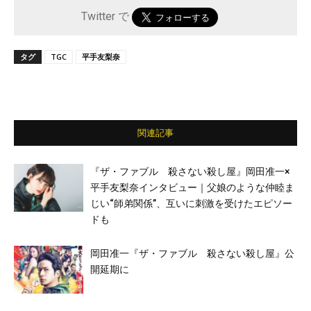
Twitter で
タグ
TGC
平手友梨奈
関連記事
『ザ・ファブル 殺さない殺し屋』岡田准一×
平手友梨奈インタビュー｜父娘のような仲睦ま
じい“師弟関係”、互いに刺激を受けたエピソー
ドも
岡田准一『ザ・ファブル 殺さない殺し屋』公
開延期に