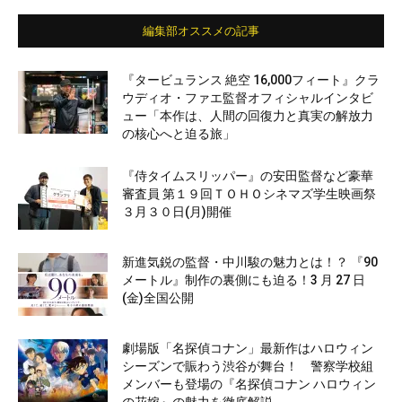
編集部オススメの記事
『タービュランス 絶空 16,000フィート』クラ
ウディオ・ファエ監督オフィシャルインタビ
ュー「本作は、人間の回復力と真実の解放力
の核心へと迫る旅」
『侍タイムスリッパー』の安田監督など豪華
審査員 第１９回ＴＯＨＯシネマズ学生映画祭
３月３０日(月)開催
新進気鋭の監督・中川駿の魅力とは！？ 『90
メートル』制作の裏側にも迫る！3 月 27 日
(金)全国公開
劇場版「名探偵コナン」最新作はハロウィン
シーズンで賑わう渋谷が舞台！ 警察学校組
メンバーも登場の『名探偵コナン ハロウィン
の花嫁』の魅力を徹底解説