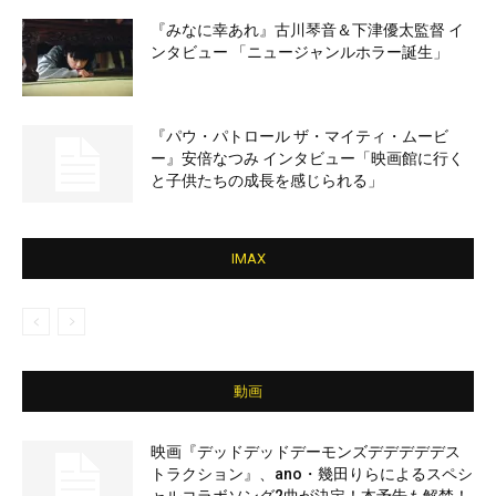
『みなに幸あれ』古川琴音＆下津優太監督 イ
ンタビュー 「ニュージャンルホラー誕生」
『パウ・パトロール ザ・マイティ・ムービ
ー』安倍なつみ インタビュー「映画館に行く
と子供たちの成長を感じられる」
IMAX
動画
映画『デッドデッドデーモンズデデデデデス
トラクション』、ano・幾田りらによるスペシ
ャルコラボソング2曲が決定！本予告も解禁！