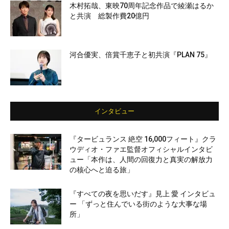
木村拓哉、東映70周年記念作品で綾瀬はるか
と共演 総製作費20億円
河合優実、倍賞千恵子と初共演『PLAN 75』
インタビュー
『タービュランス 絶空 16,000フィート』クラ
ウディオ・ファエ監督オフィシャルインタビ
ュー「本作は、人間の回復力と真実の解放力
の核心へと迫る旅」
『すべての夜を思いだす』見上 愛 インタビュ
ー 「ずっと住んでいる街のような大事な場
所」