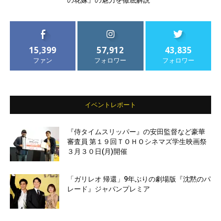
15,399
57,912
43,835
ファン
フォロワー
フォロワー
イベントレポート
『侍タイムスリッパー』の安田監督など豪華
審査員 第１９回ＴＯＨＯシネマズ学生映画祭
３月３０日(月)開催
「ガリレオ 帰還」9年ぶりの劇場版『沈黙のパ
レード』ジャパンプレミア