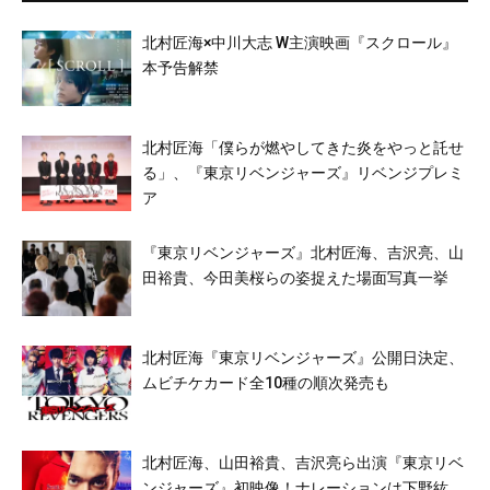
北村匠海×中川大志 W主演映画『スクロール』
本予告解禁
北村匠海「僕らが燃やしてきた炎をやっと託せ
る」、『東京リベンジャーズ』リベンジプレミ
ア
『東京リベンジャーズ』北村匠海、吉沢亮、山
田裕貴、今田美桜らの姿捉えた場面写真一挙
北村匠海『東京リベンジャーズ』公開日決定、
ムビチケカード全10種の順次発売も
北村匠海、山田裕貴、吉沢亮ら出演『東京リベ
ンジャーズ』初映像！ナレーションは下野紘