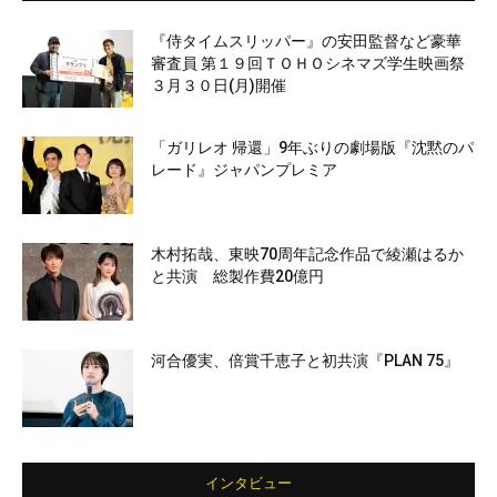
『侍タイムスリッパー』の安田監督など豪華
審査員 第１９回ＴＯＨＯシネマズ学生映画祭
３月３０日(月)開催
「ガリレオ 帰還」9年ぶりの劇場版『沈黙のパ
レード』ジャパンプレミア
木村拓哉、東映70周年記念作品で綾瀬はるか
と共演 総製作費20億円
河合優実、倍賞千恵子と初共演『PLAN 75』
インタビュー