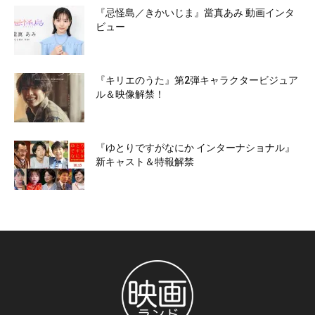
『忌怪島／きかいじま』當真あみ 動画インタ
ビュー
『キリエのうた』第2弾キャラクタービジュア
ル＆映像解禁！
『ゆとりですがなにか インターナショナル』
新キャスト＆特報解禁