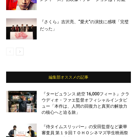
『さくら』吉沢亮、“愛⽝”の演技に感嘆「完璧
だった」
編集部オススメの記事
『タービュランス 絶空 16,000フィート』クラ
ウディオ・ファエ監督オフィシャルインタビ
ュー「本作は、人間の回復力と真実の解放力
の核心へと迫る旅」
『侍タイムスリッパー』の安田監督など豪華
審査員 第１９回ＴＯＨＯシネマズ学生映画祭