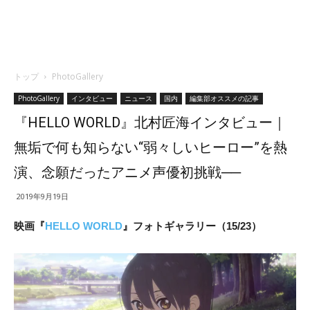
トップ
PhotoGallery
PhotoGallery
インタビュー
ニュース
国内
編集部オススメの記事
『HELLO WORLD』北村匠海インタビュー｜
無垢で何も知らない“弱々しいヒーロー”を熱
演、念願だったアニメ声優初挑戦──
2019年9月19日
映画『
HELLO WORLD
』フォトギャラリー（15/23）