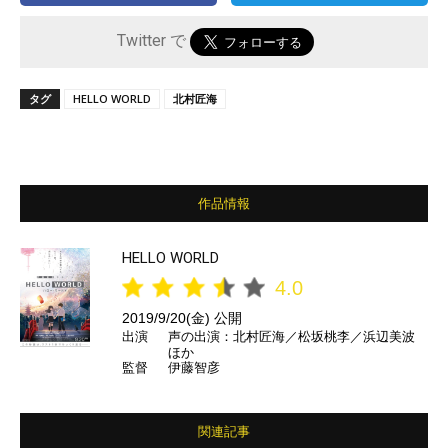
Twitter で
タグ
HELLO WORLD
北村匠海
作品情報
HELLO WORLD
4.0
2019/9/20(金) 公開
出演
声の出演：北村匠海／松坂桃李／浜辺美波
ほか
監督
伊藤智彦
関連記事