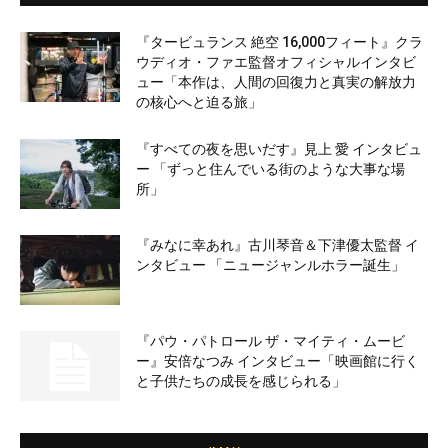
『タービュランス 絶空 16,000フィート』クラ
ウディオ・ファエ監督オフィシャルインタビ
ュー「本作は、人間の回復力と真実の解放力
の核心へと迫る旅」
『すべての夜を思いだす』見上 愛 インタビュ
ー 「ずっと住んでいる街のような大事な場
所」
『みなに幸あれ』古川琴音＆下津優太監督 イ
ンタビュー 「ニュージャンルホラー誕生」
『パウ・パトロール ザ・マイティ・ムービ
ー』安倍なつみ インタビュー「映画館に行く
と子供たちの成長を感じられる」