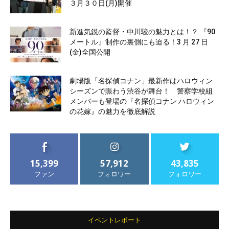
３月３０日(月)開催
新進気鋭の監督・中川駿の魅力とは！？ 『90
メートル』制作の裏側にも迫る！3 月 27 日
(金)全国公開
劇場版「名探偵コナン」最新作はハロウィン
シーズンで賑わう渋谷が舞台！ 警察学校組
メンバーも登場の『名探偵コナン ハロウィン
の花嫁』の魅力を徹底解説
15,399
57,912
43,835
ファン
フォロワー
フォロワー
イベントレポート