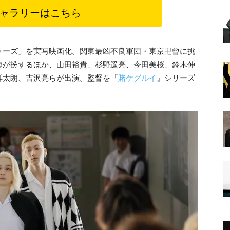
ャラリーはこちら
ャーズ」を実写映画化。関東最凶不良軍団・東京卍曾に挑
海が扮するほか、山田裕貴、杉野遥亮、今田美桜、鈴木伸
祥太朗、吉沢亮らが出演。監督を『
賭ケグルイ
』シリーズ