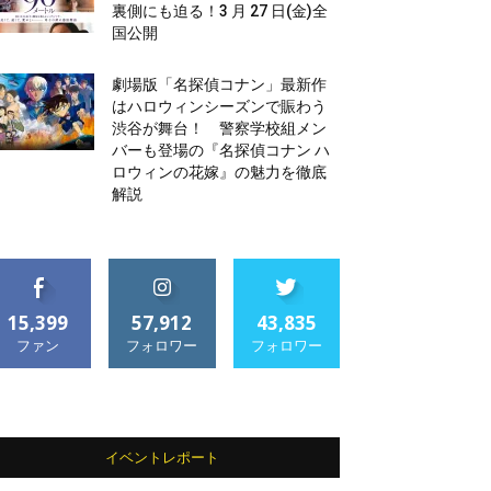
裏側にも迫る！3 月 27 日(金)全
国公開
劇場版「名探偵コナン」最新作
はハロウィンシーズンで賑わう
渋谷が舞台！ 警察学校組メン
バーも登場の『名探偵コナン ハ
ロウィンの花嫁』の魅力を徹底
解説
15,399
57,912
43,835
ファン
フォロワー
フォロワー
イベントレポート