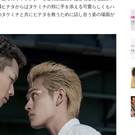
橘ヒナタからはタケミチの頬に手を添える可愛らしくもハ
のタケミチと共にヒナタを救うために話し合う姿の場面が