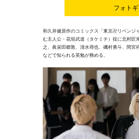
フォトギ
和久井健原作のコミックス「東京卍リベンジ
む主人公・花垣武道（タケミチ）役に北村匠
之、眞栄田郷敦、清水尋也、磯村勇斗、間宮
などで知られる英勉が務める。