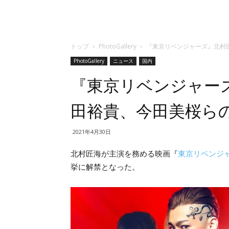
トップ
PhotoGallery
『東京リベンジャーズ』北村
PhotoGallery
ニュース
国内
『東京リベンジャー
田裕貴、今田美桜ら
2021年4月30日
北村匠海が主演を務める映画『
東京リベンジ
挙に解禁となった。