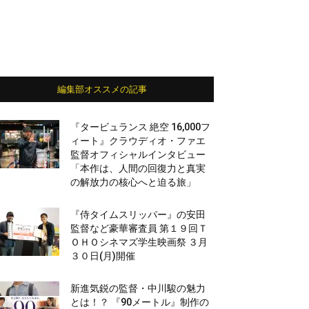
編集部オススメの記事
『タービュランス 絶空 16,000フ
ィート』クラウディオ・ファエ
監督オフィシャルインタビュー
「本作は、人間の回復力と真実
の解放力の核心へと迫る旅」
『侍タイムスリッパー』の安田
監督など豪華審査員 第１９回Ｔ
ＯＨＯシネマズ学生映画祭 ３月
３０日(月)開催
新進気鋭の監督・中川駿の魅力
とは！？ 『90メートル』制作の