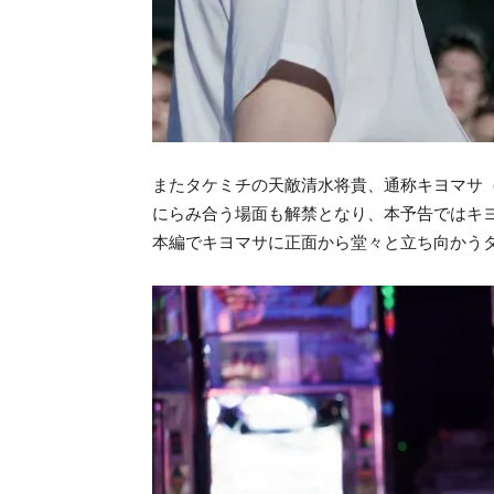
またタケミチの天敵清水将貴、通称キヨマサ
にらみ合う場面も解禁となり、本予告ではキ
本編でキヨマサに正面から堂々と立ち向かう