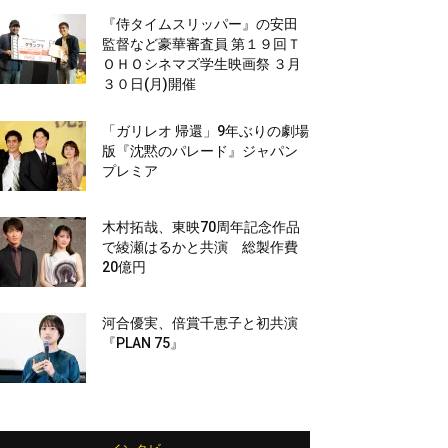
『侍タイムスリッパー』の安田
監督など豪華審査員 第１９回Ｔ
ＯＨＯシネマズ学生映画祭 ３月
３０日(月)開催
「ガリレオ 帰還」9年ぶりの劇場
版『沈黙のパレード』ジャパン
プレミア
木村拓哉、東映70周年記念作品
で綾瀬はるかと共演 総製作費
20億円
河合優実、倍賞千恵子と初共演
『PLAN 75』