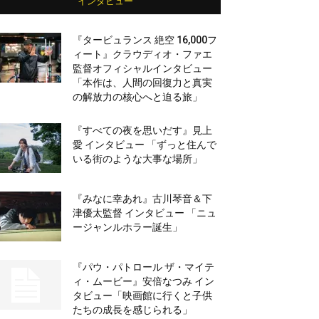
インタビュー
『タービュランス 絶空 16,000フ
ィート』クラウディオ・ファエ
監督オフィシャルインタビュー
「本作は、人間の回復力と真実
の解放力の核心へと迫る旅」
『すべての夜を思いだす』見上
愛 インタビュー 「ずっと住んで
いる街のような大事な場所」
『みなに幸あれ』古川琴音＆下
津優太監督 インタビュー 「ニュ
ージャンルホラー誕生」
『パウ・パトロール ザ・マイテ
ィ・ムービー』安倍なつみ イン
タビュー「映画館に行くと子供
たちの成長を感じられる」