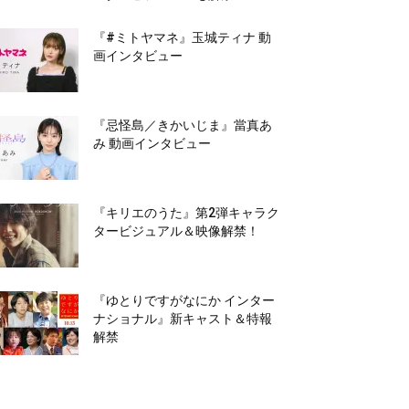
『#ミトヤマネ』玉城ティナ 動
画インタビュー
『忌怪島／きかいじま』當真あ
み 動画インタビュー
『キリエのうた』第2弾キャラク
タービジュアル＆映像解禁！
『ゆとりですがなにか インター
ナショナル』新キャスト＆特報
解禁