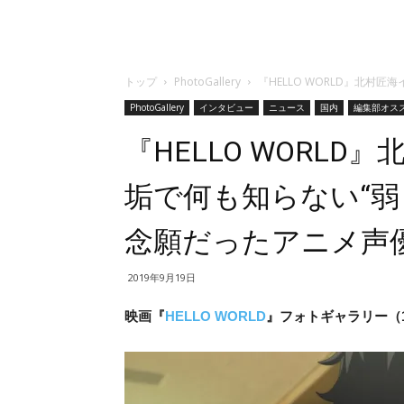
トップ
PhotoGallery
『HELLO WORLD』北
PhotoGallery
インタビュー
ニュース
国内
編集部オス
『HELLO WORL
垢で何も知らない“弱
念願だったアニメ声
2019年9月19日
映画『
HELLO WORLD
』フォトギャラリー（16