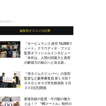
優初挑戦──
編集部オススメの記事
『タービュランス 絶空 16,000フ
ィート』クラウディオ・ファエ
監督オフィシャルインタビュー
「本作は、人間の回復力と真実
の解放力の核心へと迫る旅」
『侍タイムスリッパー』の安田
監督など豪華審査員 第１９回Ｔ
ＯＨＯシネマズ学生映画祭 ３月
３０日(月)開催
新進気鋭の監督・中川駿の魅力
とは！？ 『90メートル』制作の