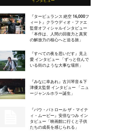
インタビュー
『タービュランス 絶空 16,000フ
ィート』クラウディオ・ファエ
監督オフィシャルインタビュー
「本作は、人間の回復力と真実
の解放力の核心へと迫る旅」
『すべての夜を思いだす』見上
愛 インタビュー 「ずっと住んで
いる街のような大事な場所」
『みなに幸あれ』古川琴音＆下
津優太監督 インタビュー 「ニュ
ージャンルホラー誕生」
『パウ・パトロール ザ・マイテ
ィ・ムービー』安倍なつみ イン
タビュー「映画館に行くと子供
たちの成長を感じられる」