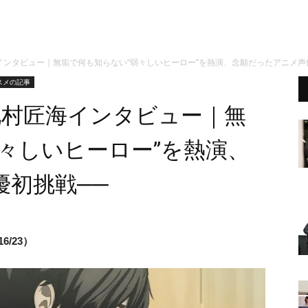
村匠海インタビュー｜無垢で何も知らない“弱々しいヒーロー”を熱演、念願だったアニメ声
スメの記事
D』北村匠海インタビュー｜無
々しいヒーロー”を熱演、
優初挑戦──
/23）