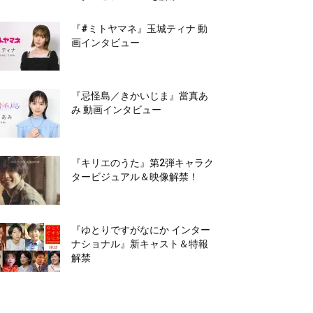
『#ミトヤマネ』玉城ティナ 動
画インタビュー
『忌怪島／きかいじま』當真あ
み 動画インタビュー
『キリエのうた』第2弾キャラク
タービジュアル＆映像解禁！
『ゆとりですがなにか インター
ナショナル』新キャスト＆特報
解禁