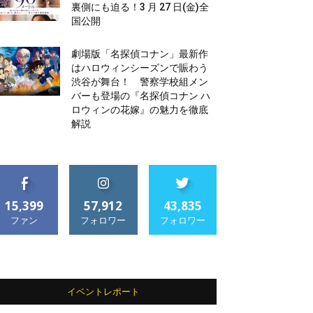
裏側にも迫る！3 月 27 日(金)全
国公開
劇場版「名探偵コナン」最新作
はハロウィンシーズンで賑わう
渋谷が舞台！ 警察学校組メン
バーも登場の『名探偵コナン ハ
ロウィンの花嫁』の魅力を徹底
解説
15,399
57,912
43,835
ファン
フォロワー
フォロワー
イベントレポート