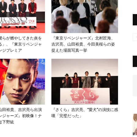
僕らが燃やしてきた炎を
『東京リベンジャーズ』北村匠海、
る」、『東京リベンジャ
吉沢亮、山田裕貴、今田美桜らの姿
ンジプレミア
捉えた場面写真一挙
山田裕貴、吉沢亮ら出演
『さくら』吉沢亮、“愛⽝”の演技に感
ンジャーズ』初映像！ナ
嘆「完璧だった」
は下野紘