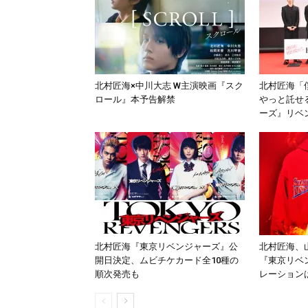
北村匠海×中川大志 W主演映画『スク
北村匠海「
ロール』本予告解禁
やっと託せ
ーズ』リベ
北村匠海『東京リベンジャーズ』公
北村匠海、
開日決定、ムビチケカード全10種の
『東京リベ
順次発売も
レーション