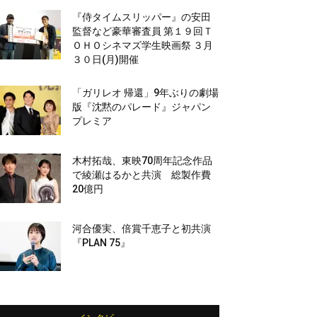
『侍タイムスリッパー』の安田
監督など豪華審査員 第１９回Ｔ
ＯＨＯシネマズ学生映画祭 ３月
３０日(月)開催
「ガリレオ 帰還」9年ぶりの劇場
版『沈黙のパレード』ジャパン
プレミア
木村拓哉、東映70周年記念作品
で綾瀬はるかと共演 総製作費
20億円
河合優実、倍賞千恵子と初共演
『PLAN 75』