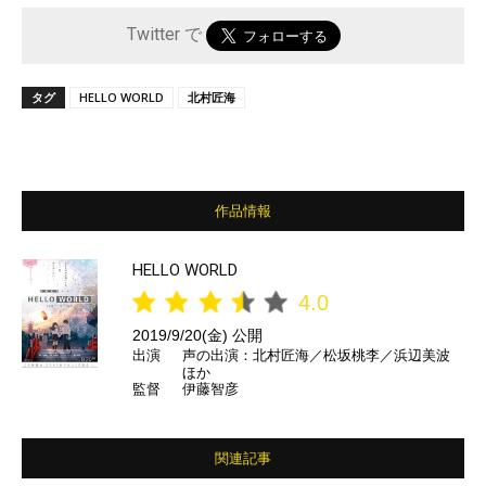
Twitter で
タグ
HELLO WORLD
北村匠海
作品情報
HELLO WORLD
4.0
2019/9/20(金) 公開
出演
声の出演：北村匠海／松坂桃李／浜辺美波
ほか
監督
伊藤智彦
関連記事