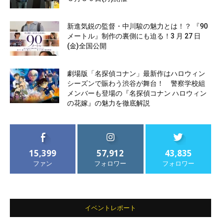
新進気鋭の監督・中川駿の魅力とは！？ 『90
メートル』制作の裏側にも迫る！3 月 27 日
(金)全国公開
劇場版「名探偵コナン」最新作はハロウィン
シーズンで賑わう渋谷が舞台！ 警察学校組
メンバーも登場の『名探偵コナン ハロウィン
の花嫁』の魅力を徹底解説
15,399
57,912
43,835
ファン
フォロワー
フォロワー
イベントレポート