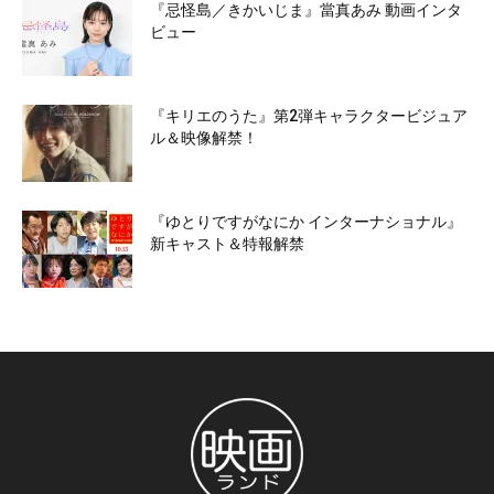
『忌怪島／きかいじま』當真あみ 動画インタ
ビュー
『キリエのうた』第2弾キャラクタービジュア
ル＆映像解禁！
『ゆとりですがなにか インターナショナル』
新キャスト＆特報解禁