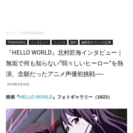
トップ
PhotoGallery
PhotoGallery
インタビュー
ニュース
国内
編集部オススメの記事
『HELLO WORLD』北村匠海インタビュー｜
無垢で何も知らない“弱々しいヒーロー”を熱
演、念願だったアニメ声優初挑戦──
2019年9月19日
映画『
HELLO WORLD
』フォトギャラリー（18/23）