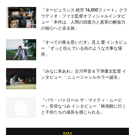
『タービュランス 絶空 16,000フィート』クラ
ウディオ・ファエ監督オフィシャルインタビ
ュー「本作は、人間の回復力と真実の解放力
の核心へと迫る旅」
『すべての夜を思いだす』見上 愛 インタビュ
ー 「ずっと住んでいる街のような大事な場
所」
『みなに幸あれ』古川琴音＆下津優太監督 イ
ンタビュー 「ニュージャンルホラー誕生」
『パウ・パトロール ザ・マイティ・ムービ
ー』安倍なつみ インタビュー「映画館に行く
と子供たちの成長を感じられる」
IMAX