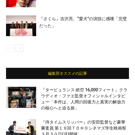
『さくら』吉沢亮、“愛⽝”の演技に感嘆「完璧
だった」
編集部オススメの記事
『タービュランス 絶空 16,000フィート』クラ
ウディオ・ファエ監督オフィシャルインタビ
ュー「本作は、人間の回復力と真実の解放力
の核心へと迫る旅」
『侍タイムスリッパー』の安田監督など豪華
審査員 第１９回ＴＯＨＯシネマズ学生映画祭
３月３０日(月)開催