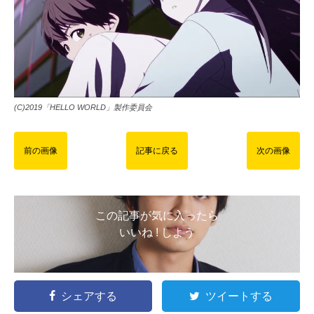
(C)2019「HELLO WORLD」製作委員会
前の画像
記事に戻る
次の画像
この記事が気に入ったら
いいね ! しよう
シェアする
ツイートする