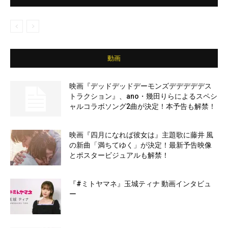
動画
映画『デッドデッドデーモンズデデデデデス
トラクション』、ano・幾田りらによるスペシ
ャルコラボソング2曲が決定！本予告も解禁！
映画『四月になれば彼女は』主題歌に藤井 風
の新曲「満ちてゆく」が決定！最新予告映像
とポスタービジュアルも解禁！
『#ミトヤマネ』玉城ティナ 動画インタビュ
ー