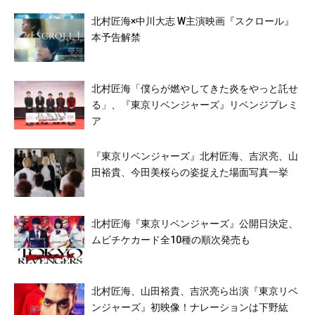
北村匠海×中川大志 W主演映画『スクロール』
本予告解禁
北村匠海「僕らが燃やしてきた炎をやっと託せ
る」、『東京リベンジャーズ』リベンジプレミ
ア
『東京リベンジャーズ』北村匠海、吉沢亮、山
田裕貴、今田美桜らの姿捉えた場面写真一挙
北村匠海『東京リベンジャーズ』公開日決定、
ムビチケカード全10種の順次発売も
北村匠海、山田裕貴、吉沢亮ら出演『東京リベ
ンジャーズ』初映像！ナレーションは下野紘