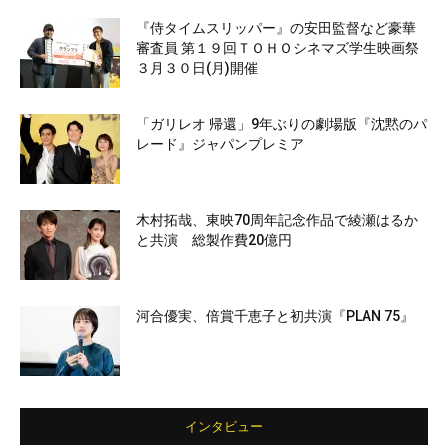
『侍タイムスリッパー』の安田監督など豪華
審査員 第１９回ＴＯＨＯシネマズ学生映画祭
３月３０日(月)開催
「ガリレオ 帰還」9年ぶりの劇場版『沈黙のパ
レード』ジャパンプレミア
木村拓哉、東映70周年記念作品で綾瀬はるか
と共演 総製作費20億円
河合優実、倍賞千恵子と初共演『PLAN 75』
インタビュー