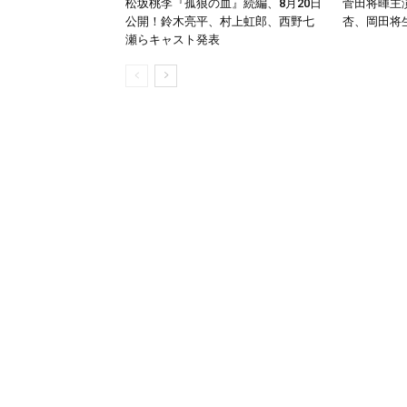
松坂桃李『孤狼の血』続編、8月20日
菅田将暉主演
公開！鈴木亮平、村上虹郎、西野七
杏、岡田将
瀬らキャスト発表