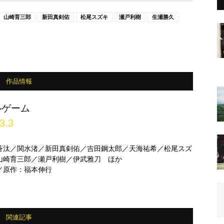
山崎育三郎
新田真剣佑
松尾スズキ
瀬戸利樹
生瀬勝久
作品情報
ルゲーム
3.3
蒼汰／関水渚／新田真剣佑／吉田鋼太郎／天海祐希／松尾スズ
山崎育三郎／瀬戸利樹／伊武雅刀 ほか
／原作：福本伸行
関連記事