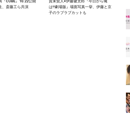
『CUBE』10.22公開
賀来賢人×伊藤健太郎『今日から俺
生、斎藤工ら共演
は!!劇場版』場面写真一挙、伊藤と京
子のラブラブカットも