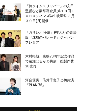
『侍タイムスリッパー』の安田
監督など豪華審査員 第１９回Ｔ
ＯＨＯシネマズ学生映画祭 ３月
３０日(月)開催
「ガリレオ 帰還」9年ぶりの劇場
版『沈黙のパレード』ジャパン
プレミア
木村拓哉、東映70周年記念作品
で綾瀬はるかと共演 総製作費
20億円
河合優実、倍賞千恵子と初共演
『PLAN 75』