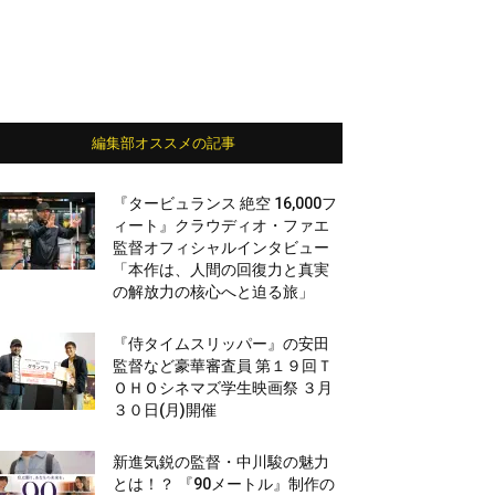
編集部オススメの記事
『タービュランス 絶空 16,000フ
ィート』クラウディオ・ファエ
監督オフィシャルインタビュー
「本作は、人間の回復力と真実
の解放力の核心へと迫る旅」
『侍タイムスリッパー』の安田
監督など豪華審査員 第１９回Ｔ
ＯＨＯシネマズ学生映画祭 ３月
３０日(月)開催
新進気鋭の監督・中川駿の魅力
とは！？ 『90メートル』制作の