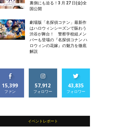
裏側にも迫る！3 月 27 日(金)全
国公開
劇場版「名探偵コナン」最新作
はハロウィンシーズンで賑わう
渋谷が舞台！ 警察学校組メン
バーも登場の『名探偵コナン ハ
ロウィンの花嫁』の魅力を徹底
解説
15,399
57,912
43,835
ファン
フォロワー
フォロワー
イベントレポート