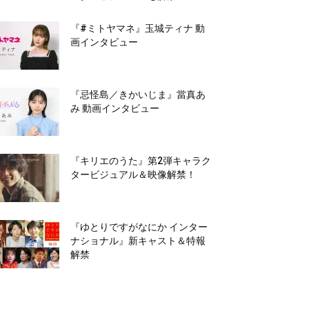
『#ミトヤマネ』玉城ティナ 動
画インタビュー
『忌怪島／きかいじま』當真あ
み 動画インタビュー
『キリエのうた』第2弾キャラク
タービジュアル＆映像解禁！
『ゆとりですがなにか インター
ナショナル』新キャスト＆特報
解禁