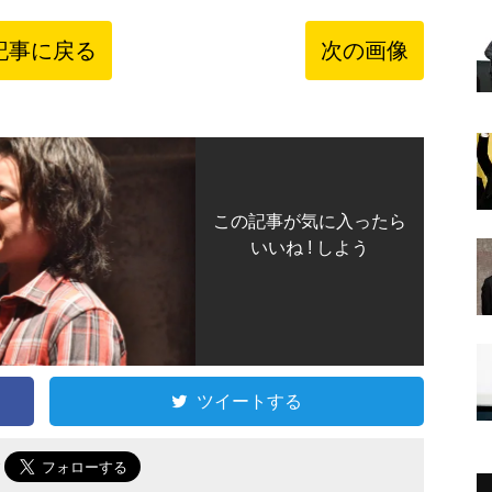
記事に戻る
次の画像
この記事が気に入ったら
いいね ! しよう
ツイートする
で