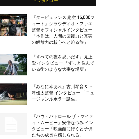
インタビュー
『タービュランス 絶空 16,000フ
ィート』クラウディオ・ファエ
監督オフィシャルインタビュー
「本作は、人間の回復力と真実
の解放力の核心へと迫る旅」
『すべての夜を思いだす』見上
愛 インタビュー 「ずっと住んで
いる街のような大事な場所」
『みなに幸あれ』古川琴音＆下
津優太監督 インタビュー 「ニュ
ージャンルホラー誕生」
『パウ・パトロール ザ・マイテ
ィ・ムービー』安倍なつみ イン
タビュー「映画館に行くと子供
たちの成長を感じられる」