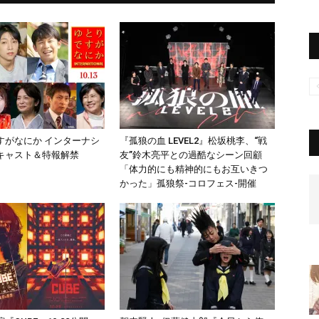
すがなにか インターナシ
『孤狼の血 LEVEL2』松坂桃李、“戦
キャスト＆特報解禁
友”鈴木亮平との過酷なシーン回顧
「体力的にも精神的にもお互いきつ
かった」孤狼祭-コロフェス-開催