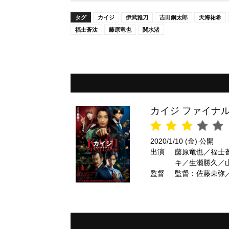
タグ
カイジ
伊武雅刀
吉田鋼太郎
天海祐希
福士蒼汰
藤原竜也
関水渚
カイジ ファイナ
2020/1/10 (金) 公開
出演
藤原竜也／福士
キ／生瀬勝久／
監督
監督：佐藤東弥