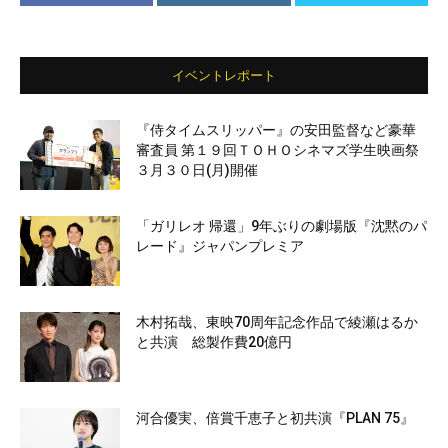
イベントレポート
『侍タイムスリッパー』の安田監督など豪華
審査員 第１９回ＴＯＨＯシネマズ学生映画祭
３月３０日(月)開催
「ガリレオ 帰還」9年ぶりの劇場版『沈黙のパ
レード』ジャパンプレミア
木村拓哉、東映70周年記念作品で綾瀬はるか
と共演 総製作費20億円
河合優実、倍賞千恵子と初共演『PLAN 75』