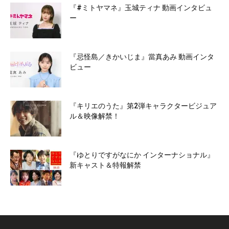
『#ミトヤマネ』玉城ティナ 動画インタビュ
ー
『忌怪島／きかいじま』當真あみ 動画インタ
ビュー
『キリエのうた』第2弾キャラクタービジュア
ル＆映像解禁！
『ゆとりですがなにか インターナショナル』
新キャスト＆特報解禁