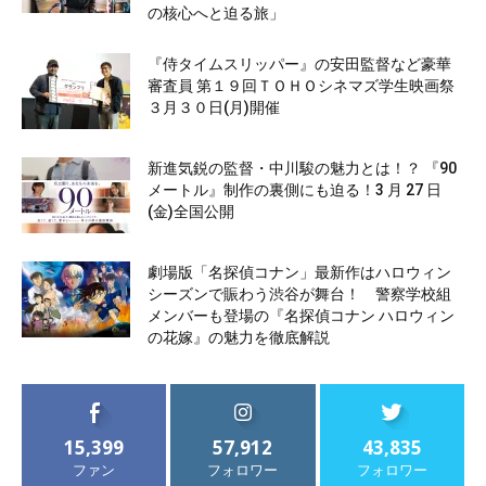
の核心へと迫る旅」
『侍タイムスリッパー』の安田監督など豪華
審査員 第１９回ＴＯＨＯシネマズ学生映画祭
３月３０日(月)開催
新進気鋭の監督・中川駿の魅力とは！？ 『90
メートル』制作の裏側にも迫る！3 月 27 日
(金)全国公開
劇場版「名探偵コナン」最新作はハロウィン
シーズンで賑わう渋谷が舞台！ 警察学校組
メンバーも登場の『名探偵コナン ハロウィン
の花嫁』の魅力を徹底解説
15,399
57,912
43,835
ファン
フォロワー
フォロワー