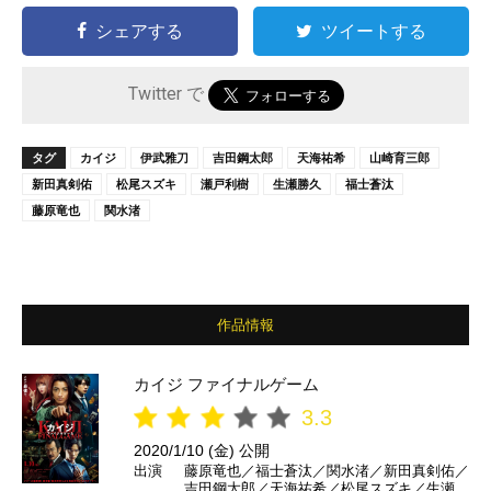
シェアする
ツイートする
Twitter で
タグ
カイジ
伊武雅刀
吉田鋼太郎
天海祐希
山崎育三郎
新田真剣佑
松尾スズキ
瀬戸利樹
生瀬勝久
福士蒼汰
藤原竜也
関水渚
作品情報
カイジ ファイナルゲーム
3.3
2020/1/10 (金) 公開
出演
藤原竜也／福士蒼汰／関水渚／新田真剣佑／
吉田鋼太郎／天海祐希／松尾スズキ／生瀬勝