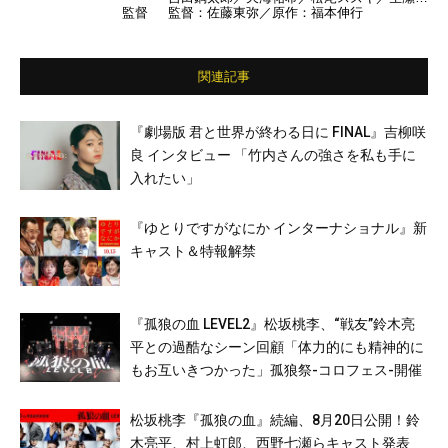
監督
監督：佐藤東弥／原作：福本伸行
久／山崎育三郎／瀬戸利樹／伊武雅刀 ほか
関連記事
『劇場版 君と世界が終わる日に FINAL』吉柳咲
良 インタビュー 「竹内さんの強さを私も手に
入れたい」
『ゆとりですがなにか インターナショナル』新
キャスト＆特報解禁
『孤狼の血 LEVEL2』松坂桃李、“戦友”鈴木亮
平との過酷なシーン回顧「体力的にも精神的に
もお互いきつかった」孤狼祭-コロフェス-開催
松坂桃李『孤狼の血』続編、8月20日公開！鈴
木亮平、村上虹郎、西野七瀬らキャスト発表