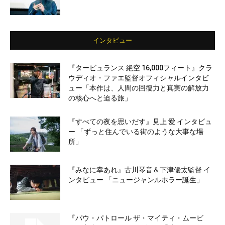
インタビュー
『タービュランス 絶空 16,000フィート』クラ
ウディオ・ファエ監督オフィシャルインタビ
ュー「本作は、人間の回復力と真実の解放力
の核心へと迫る旅」
『すべての夜を思いだす』見上 愛 インタビュ
ー 「ずっと住んでいる街のような大事な場
所」
『みなに幸あれ』古川琴音＆下津優太監督 イ
ンタビュー 「ニュージャンルホラー誕生」
『パウ・パトロール ザ・マイティ・ムービ