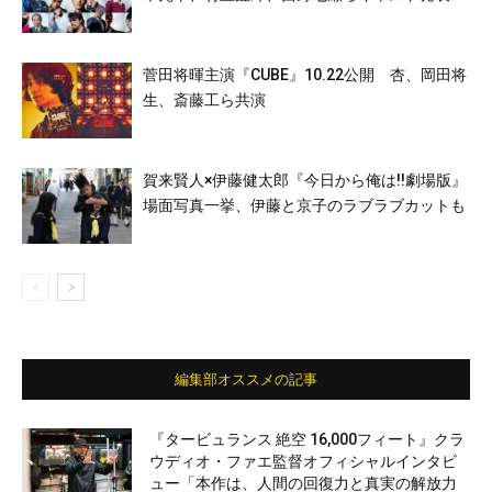
菅田将暉主演『CUBE』10.22公開 杏、岡田将
生、斎藤工ら共演
賀来賢人×伊藤健太郎『今日から俺は!!劇場版』
場面写真一挙、伊藤と京子のラブラブカットも
編集部オススメの記事
『タービュランス 絶空 16,000フィート』クラ
ウディオ・ファエ監督オフィシャルインタビ
ュー「本作は、人間の回復力と真実の解放力