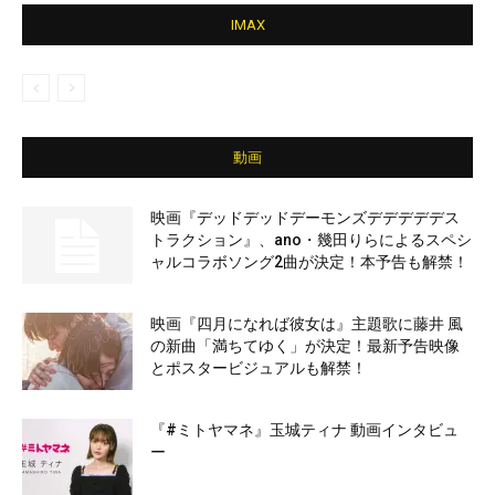
IMAX
動画
映画『デッドデッドデーモンズデデデデデス
トラクション』、ano・幾田りらによるスペシ
ャルコラボソング2曲が決定！本予告も解禁！
映画『四月になれば彼女は』主題歌に藤井 風
の新曲「満ちてゆく」が決定！最新予告映像
とポスタービジュアルも解禁！
『#ミトヤマネ』玉城ティナ 動画インタビュ
ー