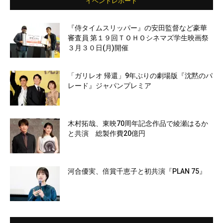
イベントレポート
『侍タイムスリッパー』の安田監督など豪華
審査員 第１９回ＴＯＨＯシネマズ学生映画祭
３月３０日(月)開催
「ガリレオ 帰還」9年ぶりの劇場版『沈黙のパ
レード』ジャパンプレミア
木村拓哉、東映70周年記念作品で綾瀬はるか
と共演 総製作費20億円
河合優実、倍賞千恵子と初共演『PLAN 75』