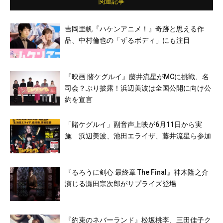
関連記事
吉岡里帆『ハケンアニメ！』奇跡と思える作
品、中村倫也の「ずるボディ」にも注目
『映画 賭ケグルイ』藤井流星がMCに挑戦、名
司会？ぶり披露！浜辺美波は全国公開に向け公
約を宣言
「賭ケグルイ」副音声上映が6月11日から実
施 浜辺美波、池田エライザ、藤井流星ら参加
『るろうに剣心 最終章 The Final』神木隆之介
演じる瀬田宗次郎がサプライズ登場
『約束のネバーランド』松坂桃李、三田佳子ク