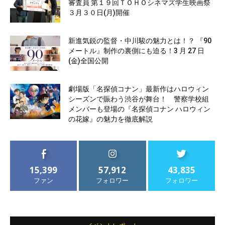
審査員 第１９回ＴＯＨＯシネマズ学生映画祭
３月３０日(月)開催
新進気鋭の監督・中川駿の魅力とは！？ 『90
メートル』制作の裏側にも迫る！3 月 27 日
(金)全国公開
劇場版「名探偵コナン」最新作はハロウィン
シーズンで賑わう渋谷が舞台！ 警察学校組
メンバーも登場の『名探偵コナン ハロウィン
の花嫁』の魅力を徹底解説
15,399
57,912
43,835
ファン
フォロワー
フォロワー