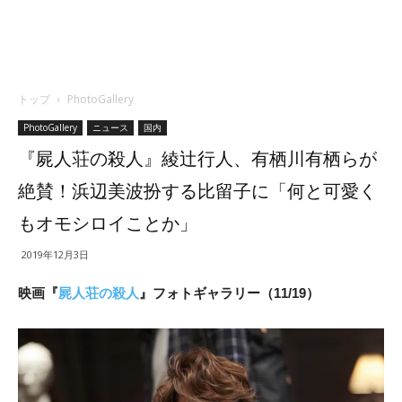
トップ
PhotoGallery
PhotoGallery
ニュース
国内
『屍人荘の殺人』綾辻行人、有栖川有栖らが
絶賛！浜辺美波扮する比留子に「何と可愛く
もオモシロイことか」
2019年12月3日
映画『
屍人荘の殺人
』フォトギャラリー（11/19）