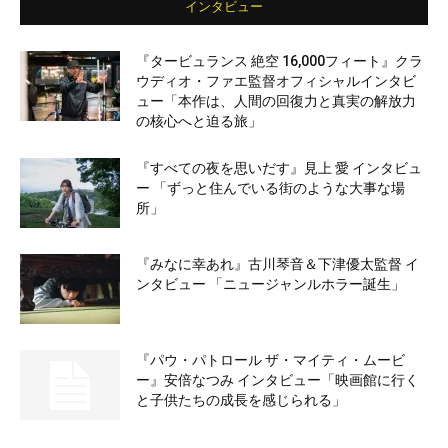
インタビュー
『タービュランス 絶空 16,000フィート』クラ
ウディオ・ファエ監督オフィシャルインタビ
ュー「本作は、人間の回復力と真実の解放力
の核心へと迫る旅」
『すべての夜を思いだす』見上 愛 インタビュ
ー 「ずっと住んでいる街のような大事な場
所」
『みなに幸あれ』古川琴音＆下津優太監督 イ
ンタビュー 「ニュージャンルホラー誕生」
『パウ・パトロール ザ・マイティ・ムービ
ー』安倍なつみ インタビュー「映画館に行く
と子供たちの成長を感じられる」