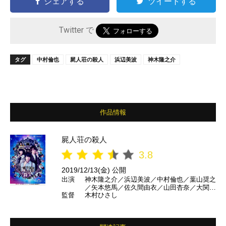
シェアする
ツイートする
Twitter で
タグ
中村倫也
屍人荘の殺人
浜辺美波
神木隆之介
作品情報
屍人荘の殺人
3.8
2019/12/13(金) 公開
出演
神木隆之介／浜辺美波／中村倫也／葉山奨之
／矢本悠馬／佐久間由衣／山田杏奈／大関れ
監督
木村ひさし
いか／福本莉子／塚地武雅／ふせえり／池田
鉄洋／古川雄輝／柄本時生 ほか