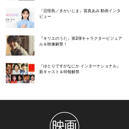
『忌怪島／きかいじま』當真あみ 動画インタ
ビュー
『キリエのうた』第2弾キャラクタービジュア
ル＆映像解禁！
『ゆとりですがなにか インターナショナル』
新キャスト＆特報解禁