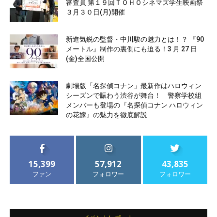
審査員 第１９回ＴＯＨＯシネマズ学生映画祭
３月３０日(月)開催
新進気鋭の監督・中川駿の魅力とは！？ 『90
メートル』制作の裏側にも迫る！3 月 27 日
(金)全国公開
劇場版「名探偵コナン」最新作はハロウィン
シーズンで賑わう渋谷が舞台！ 警察学校組
メンバーも登場の『名探偵コナン ハロウィン
の花嫁』の魅力を徹底解説
15,399
57,912
43,835
ファン
フォロワー
フォロワー