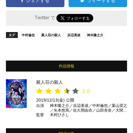
シェアする
ツイートする
Twitter で
タグ
中村倫也
屍人荘の殺人
浜辺美波
神木隆之介
作品情報
屍人荘の殺人
3.8
2019/12/13(金) 公開
出演
神木隆之介／浜辺美波／中村倫也／葉山奨之
／矢本悠馬／佐久間由衣／山田杏奈／大関れ
監督
木村ひさし
いか／福本莉子／塚地武雅／ふせえり／池田
鉄洋／古川雄輝／柄本時生 ほか