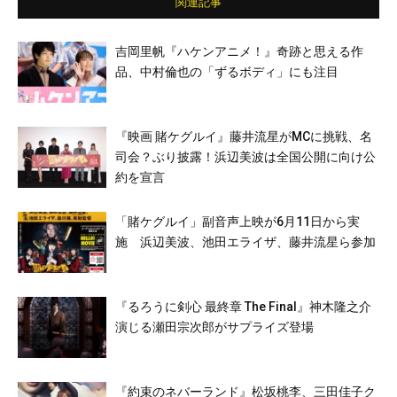
関連記事
吉岡里帆『ハケンアニメ！』奇跡と思える作
品、中村倫也の「ずるボディ」にも注目
『映画 賭ケグルイ』藤井流星がMCに挑戦、名
司会？ぶり披露！浜辺美波は全国公開に向け公
約を宣言
「賭ケグルイ」副音声上映が6月11日から実
施 浜辺美波、池田エライザ、藤井流星ら参加
『るろうに剣心 最終章 The Final』神木隆之介
演じる瀬田宗次郎がサプライズ登場
『約束のネバーランド』松坂桃李、三田佳子ク