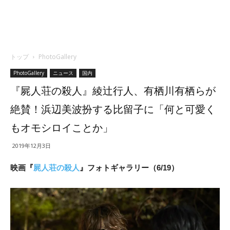
トップ
PhotoGallery
PhotoGallery
ニュース
国内
『屍人荘の殺人』綾辻行人、有栖川有栖らが
絶賛！浜辺美波扮する比留子に「何と可愛く
もオモシロイことか」
2019年12月3日
映画『
屍人荘の殺人
』フォトギャラリー（6/19）