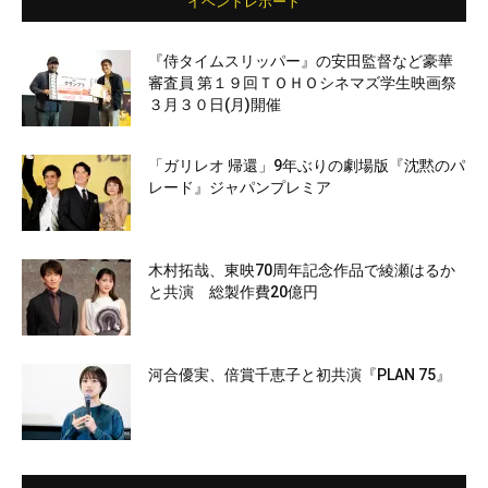
イベントレポート
『侍タイムスリッパー』の安田監督など豪華
審査員 第１９回ＴＯＨＯシネマズ学生映画祭
３月３０日(月)開催
「ガリレオ 帰還」9年ぶりの劇場版『沈黙のパ
レード』ジャパンプレミア
木村拓哉、東映70周年記念作品で綾瀬はるか
と共演 総製作費20億円
河合優実、倍賞千恵子と初共演『PLAN 75』