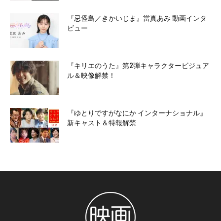
『忌怪島／きかいじま』當真あみ 動画インタ
ビュー
『キリエのうた』第2弾キャラクタービジュア
ル＆映像解禁！
『ゆとりですがなにか インターナショナル』
新キャスト＆特報解禁