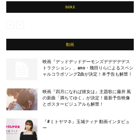
IMAX
動画
映画『デッドデッドデーモンズデデデデデス
トラクション』、ano・幾田りらによるスペシ
ャルコラボソング2曲が決定！本予告も解禁！
映画『四月になれば彼女は』主題歌に藤井 風
の新曲「満ちてゆく」が決定！最新予告映像
とポスタービジュアルも解禁！
『#ミトヤマネ』玉城ティナ 動画インタビュ
ー