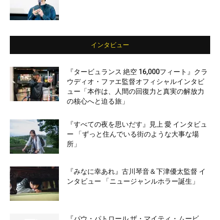
インタビュー
『タービュランス 絶空 16,000フィート』クラ
ウディオ・ファエ監督オフィシャルインタビ
ュー「本作は、人間の回復力と真実の解放力
の核心へと迫る旅」
『すべての夜を思いだす』見上 愛 インタビュ
ー 「ずっと住んでいる街のような大事な場
所」
『みなに幸あれ』古川琴音＆下津優太監督 イ
ンタビュー 「ニュージャンルホラー誕生」
『パウ・パトロール ザ・マイティ・ムービ