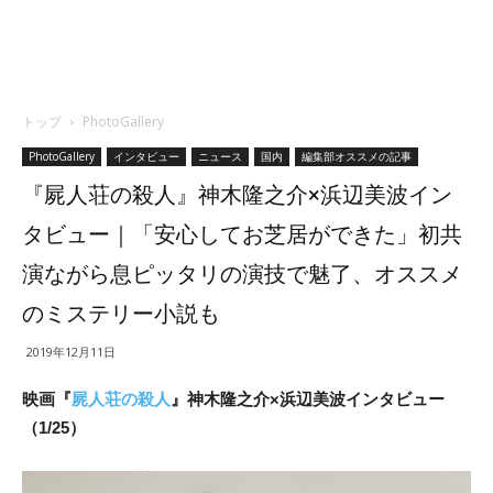
トップ
PhotoGallery
PhotoGallery
インタビュー
ニュース
国内
編集部オススメの記事
『屍人荘の殺人』神木隆之介×浜辺美波イン
タビュー｜「安心してお芝居ができた」初共
演ながら息ピッタリの演技で魅了、オススメ
のミステリー小説も
2019年12月11日
映画『
屍人荘の殺人
』神木隆之介×浜辺美波インタビュー
（1/25）