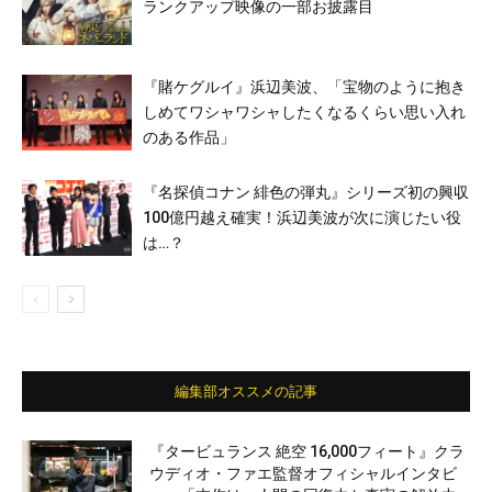
ランクアップ映像の一部お披露目
『賭ケグルイ』浜辺美波、「宝物のように抱き
しめてワシャワシャしたくなるくらい思い入れ
のある作品」
『名探偵コナン 緋色の弾丸』シリーズ初の興収
100億円越え確実！浜辺美波が次に演じたい役
は…？
編集部オススメの記事
『タービュランス 絶空 16,000フィート』クラ
ウディオ・ファエ監督オフィシャルインタビ