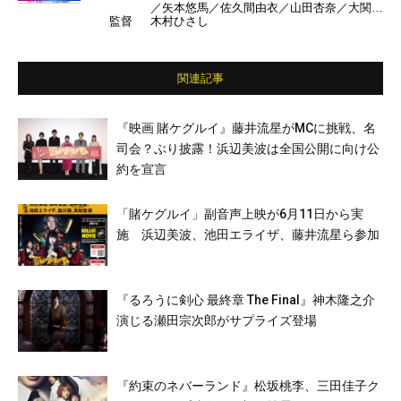
／矢本悠馬／佐久間由衣／山田杏奈／大関れ
監督
木村ひさし
いか／福本莉子／塚地武雅／ふせえり／池田
鉄洋／古川雄輝／柄本時生 ほか
関連記事
『映画 賭ケグルイ』藤井流星がMCに挑戦、名
司会？ぶり披露！浜辺美波は全国公開に向け公
約を宣言
「賭ケグルイ」副音声上映が6月11日から実
施 浜辺美波、池田エライザ、藤井流星ら参加
『るろうに剣心 最終章 The Final』神木隆之介
演じる瀬田宗次郎がサプライズ登場
『約束のネバーランド』松坂桃李、三田佳子ク