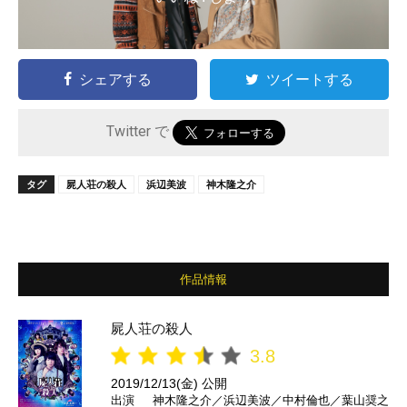
シェアする
ツイートする
Twitter で
タグ
屍人荘の殺人
浜辺美波
神木隆之介
作品情報
屍人荘の殺人
3.8
2019/12/13(金) 公開
出演
神木隆之介／浜辺美波／中村倫也／葉山奨之