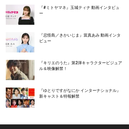
『#ミトヤマネ』玉城ティナ 動画インタビュ
ー
『忌怪島／きかいじま』當真あみ 動画インタ
ビュー
『キリエのうた』第2弾キャラクタービジュア
ル＆映像解禁！
『ゆとりですがなにか インターナショナル』
新キャスト＆特報解禁