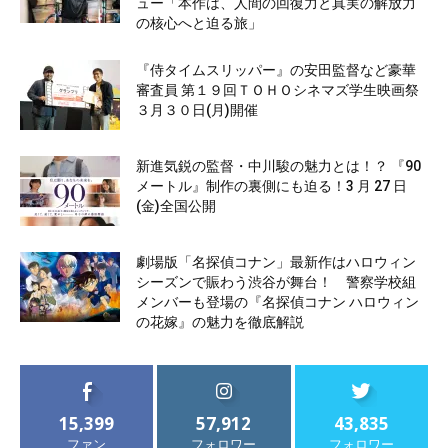
ュー「本作は、人間の回復力と真実の解放力
の核心へと迫る旅」
『侍タイムスリッパー』の安田監督など豪華
審査員 第１９回ＴＯＨＯシネマズ学生映画祭
３月３０日(月)開催
新進気鋭の監督・中川駿の魅力とは！？ 『90
メートル』制作の裏側にも迫る！3 月 27 日
(金)全国公開
劇場版「名探偵コナン」最新作はハロウィン
シーズンで賑わう渋谷が舞台！ 警察学校組
メンバーも登場の『名探偵コナン ハロウィン
の花嫁』の魅力を徹底解説
15,399
57,912
43,835
ファン
フォロワー
フォロワー