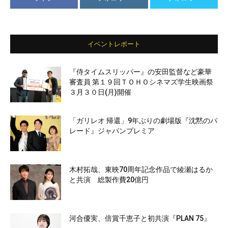
イベントレポート
『侍タイムスリッパー』の安田監督など豪華
審査員 第１９回ＴＯＨＯシネマズ学生映画祭
３月３０日(月)開催
「ガリレオ 帰還」9年ぶりの劇場版『沈黙のパ
レード』ジャパンプレミア
木村拓哉、東映70周年記念作品で綾瀬はるか
と共演 総製作費20億円
河合優実、倍賞千恵子と初共演『PLAN 75』