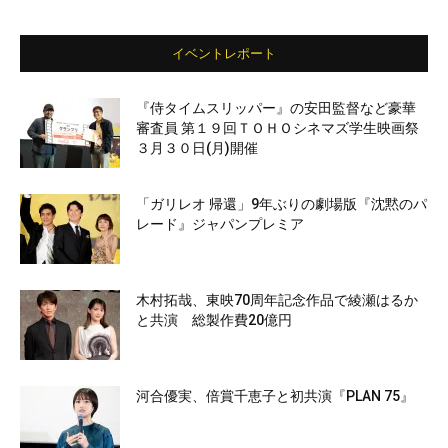
イベントレポート
『侍タイムスリッパー』の安田監督など豪華
審査員 第１９回ＴＯＨＯシネマズ学生映画祭
３月３０日(月)開催
「ガリレオ 帰還」9年ぶりの劇場版『沈黙のパ
レード』ジャパンプレミア
木村拓哉、東映70周年記念作品で綾瀬はるか
と共演 総製作費20億円
河合優実、倍賞千恵子と初共演『PLAN 75』