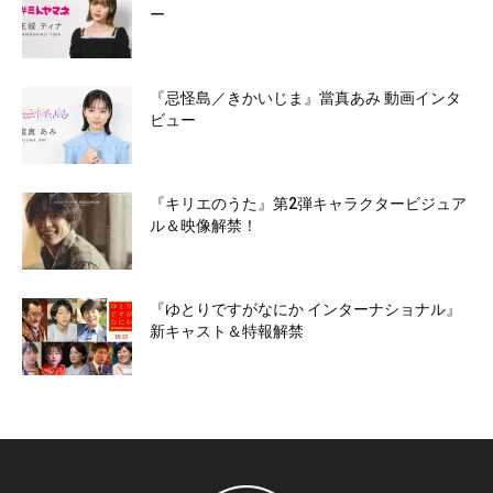
ー
『忌怪島／きかいじま』當真あみ 動画インタ
ビュー
『キリエのうた』第2弾キャラクタービジュア
ル＆映像解禁！
『ゆとりですがなにか インターナショナル』
新キャスト＆特報解禁