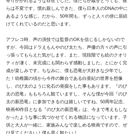
寄りかかれるような存在でした。僕たちが歳をとっても、彼
らは不変です。慣れ親しんできた、僕ら日本人のDNAの中に
あるような感じ。だから、50年間も、ずっと人々の傍に居続
けてくれているのだと思います。
アフレコ時、声の演技では監督のOKを信じるしかないので
すが、今回はドラえもんやのび太たち、声優の方々の声に引
っ張ってもらえた気がします。また、現段階でも絵のクオリ
ティが凄く、未完成にも関わらず感動しました。とにかく完
成が楽しみです。ちなみに、僕も恐竜が大好きな少年でし
た！幼稚園の頃から今作の舞台である白亜紀の世界を想像
し、のび太のように化石の発掘をした事もあります。『のび
太の恐竜』ももちろん観ていますし、そんな僕が今回『のび
太の新恐竜』に参加できるのは嬉しいですね。50周年記念、
映画40作目となる『のび太の新恐竜』は、今まで考えもしな
かったような事に気づかせてくれる物語になっています。子
供と大人が一緒に、家族みんなで楽しめる映画ですので、ぜ
ひ見てください！僕も早く観たい！