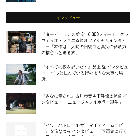
インタビュー
『タービュランス 絶空 16,000フィート』クラ
ウディオ・ファエ監督オフィシャルインタビ
ュー「本作は、人間の回復力と真実の解放力
の核心へと迫る旅」
『すべての夜を思いだす』見上 愛 インタビュ
ー 「ずっと住んでいる街のような大事な場
所」
『みなに幸あれ』古川琴音＆下津優太監督 イ
ンタビュー 「ニュージャンルホラー誕生」
『パウ・パトロール ザ・マイティ・ムービ
ー』安倍なつみ インタビュー「映画館に行く