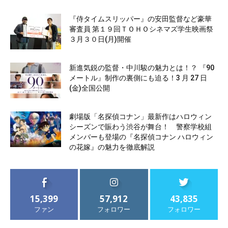
『侍タイムスリッパー』の安田監督など豪華
審査員 第１９回ＴＯＨＯシネマズ学生映画祭
３月３０日(月)開催
新進気鋭の監督・中川駿の魅力とは！？ 『90
メートル』制作の裏側にも迫る！3 月 27 日
(金)全国公開
劇場版「名探偵コナン」最新作はハロウィン
シーズンで賑わう渋谷が舞台！ 警察学校組
メンバーも登場の『名探偵コナン ハロウィン
の花嫁』の魅力を徹底解説
15,399
57,912
43,835
ファン
フォロワー
フォロワー