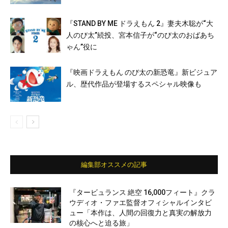
『STAND BY ME ドラえもん 2』妻夫木聡が“大
人のび太”続投、宮本信子が“のび太のおばあち
ゃん”役に
『映画ドラえもん のび太の新恐竜』新ビジュア
ル、歴代作品が登場するスペシャル映像も
編集部オススメの記事
『タービュランス 絶空 16,000フィート』クラ
ウディオ・ファエ監督オフィシャルインタビ
ュー「本作は、人間の回復力と真実の解放力
の核心へと迫る旅」