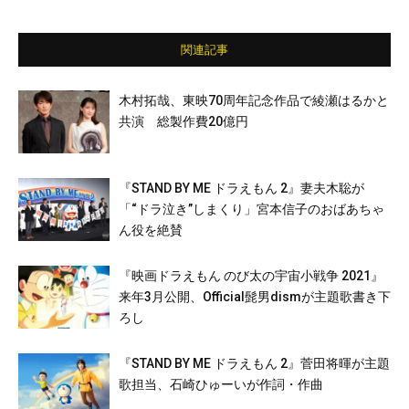
関連記事
木村拓哉、東映70周年記念作品で綾瀬はるかと
共演 総製作費20億円
『STAND BY ME ドラえもん 2』妻夫木聡が
「“ドラ泣き”しまくり」宮本信子のおばあちゃ
ん役を絶賛
『映画ドラえもん のび太の宇宙小戦争 2021』
来年3月公開、Official髭男dismが主題歌書き下
ろし
『STAND BY ME ドラえもん 2』菅田将暉が主題
歌担当、石崎ひゅーいが作詞・作曲