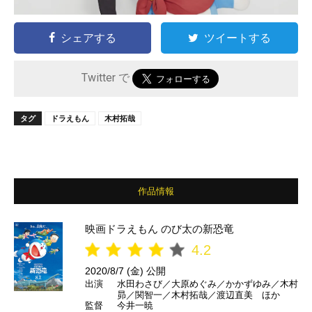
シェアする
ツイートする
Twitter で
タグ
ドラえもん
木村拓哉
作品情報
映画ドラえもん のび太の新恐竜
4.2
2020/8/7 (金) 公開
出演
水田わさび／大原めぐみ／かかずゆみ／木村
昴／関智一／木村拓哉／渡辺直美 ほか
監督
今井一暁