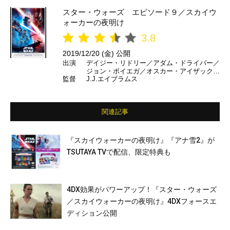
スター・ウォーズ エピソード９／スカイウ
ォーカーの夜明け
3.8
2019/12/20 (金) 公開
出演
デイジー・リドリー／アダム・ドライバー／
ジョン・ボイエガ／オスカー・アイザック／
監督
J.J.エイブラムス
ルピタ・ニョンゴ／ドーナル・グリーソン／
ケリー・マリー・トラン／ヨーナス・スオタ
モ／ビリー・ロード／ナオミ・アッキー／リ
チャード・E・グラント／ケリー・ラッセル
関連記事
／マーク・ハミル／アンソニー・ダニエルズ
／ビリー・ディー・ウィリアムズ ほか【日
本語吹き替え】島田敏／高島雅羅／若本規夫
／永宝千晶／津田健次郎／杉村憲司／小松史
『スカイウォーカーの夜明け』『アナ雪2』が
法／甲斐田裕子／金子由之／岩崎ひろし／青
TSUTAYA TVで配信、限定特典も
森伸 ほか
4DX効果がパワーアップ！『スター・ウォーズ
／スカイウォーカーの夜明け』4DXフォースエ
ディション公開