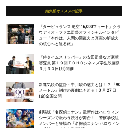
編集部オススメの記事
『タービュランス 絶空 16,000フィート』クラ
ウディオ・ファエ監督オフィシャルインタビ
ュー「本作は、人間の回復力と真実の解放力
の核心へと迫る旅」
『侍タイムスリッパー』の安田監督など豪華
審査員 第１９回ＴＯＨＯシネマズ学生映画祭
３月３０日(月)開催
新進気鋭の監督・中川駿の魅力とは！？ 『90
メートル』制作の裏側にも迫る！3 月 27 日
(金)全国公開
劇場版「名探偵コナン」最新作はハロウィン
シーズンで賑わう渋谷が舞台！ 警察学校組
メンバーも登場の『名探偵コナン ハロウィン