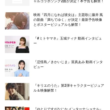
ャルコラボソング2曲が決定！本予告も解禁！
映画『四月になれば彼女は』主題歌に藤井 風
の新曲「満ちてゆく」が決定！最新予告映像
とポスタービジュアルも解禁！
『#ミトヤマネ』玉城ティナ 動画インタビュ
ー
『忌怪島／きかいじま』當真あみ 動画インタ
ビュー
『キリエのうた』第2弾キャラクタービジュア
ル＆映像解禁！
『ゆとりですがなにか インターナショナル』