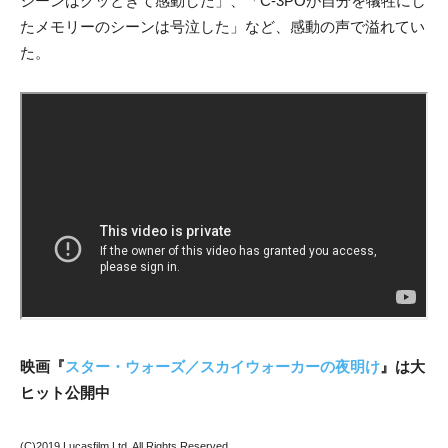
シーンはグッときて感動した」、「C-3POが自分を犠牲にし
たメモリーのシーンは号泣した」など、感動の声で溢れてい
た。
映画『
スター・ウォーズ／スカイウォーカーの夜明け
』は大
ヒット公開中
(C)2019 Lucasfilm Ltd. All Rights Reserved.