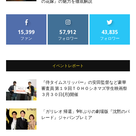
の花嫁』の魅力を徹底解説
15,399
57,912
43,835
ファン
フォロワー
フォロワー
イベントレポート
『侍タイムスリッパー』の安田監督など豪華
審査員 第１９回ＴＯＨＯシネマズ学生映画祭
３月３０日(月)開催
「ガリレオ 帰還」9年ぶりの劇場版『沈黙のパ
レード』ジャパンプレミア