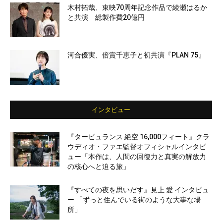
木村拓哉、東映70周年記念作品で綾瀬はるか
と共演 総製作費20億円
河合優実、倍賞千恵子と初共演『PLAN 75』
インタビュー
『タービュランス 絶空 16,000フィート』クラ
ウディオ・ファエ監督オフィシャルインタビ
ュー「本作は、人間の回復力と真実の解放力
の核心へと迫る旅」
『すべての夜を思いだす』見上 愛 インタビュ
ー 「ずっと住んでいる街のような大事な場
所」