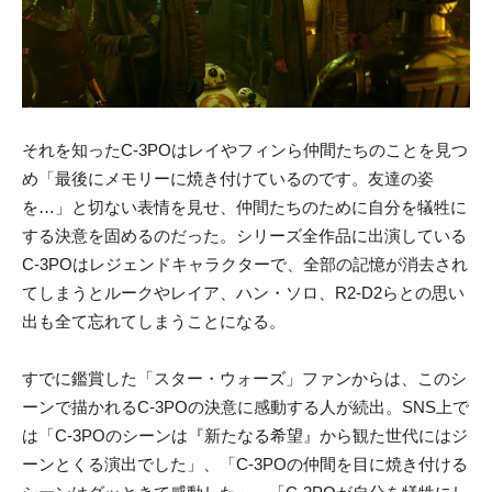
それを知ったC-3POはレイやフィンら仲間たちのことを見つ
め「最後にメモリーに焼き付けているのです。友達の姿
を…」と切ない表情を見せ、仲間たちのために自分を犠牲に
する決意を固めるのだった。シリーズ全作品に出演している
C-3POはレジェンドキャラクターで、全部の記憶が消去され
てしまうとルークやレイア、ハン・ソロ、R2-D2らとの思い
出も全て忘れてしまうことになる。
すでに鑑賞した「スター・ウォーズ」ファンからは、このシ
ーンで描かれるC-3POの決意に感動する人が続出。SNS上で
は「C-3POのシーンは『新たなる希望』から観た世代にはジ
ーンとくる演出でした」、「C-3POの仲間を目に焼き付ける