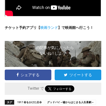
チケット予約アプリ【
映画ランド
】で映画館へ行こう！
この記事が気に入ったら
いいね ! しよう
シェアする
ツイートする
Twitter で
タグ
1917 命をかけた伝令
グッドバイ～嘘からはじまる人生喜劇～