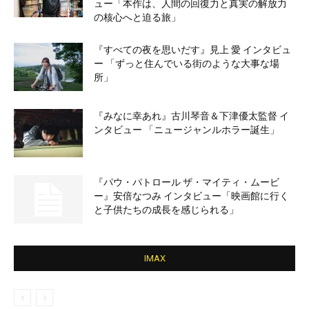
ュー「本作は、人間の回復力と真実の解放力
の核心へと迫る旅」
『すべての夜を思いだす』見上 愛 インタビュ
ー 「ずっと住んでいる街のような大事な場
所」
『みなに幸あれ』古川琴音＆下津優太監督 イ
ンタビュー 「ニュージャンルホラー誕生」
『パウ・パトロール ザ・マイティ・ムービ
ー』安倍なつみ インタビュー「映画館に行く
と子供たちの成長を感じられる」
IMAX