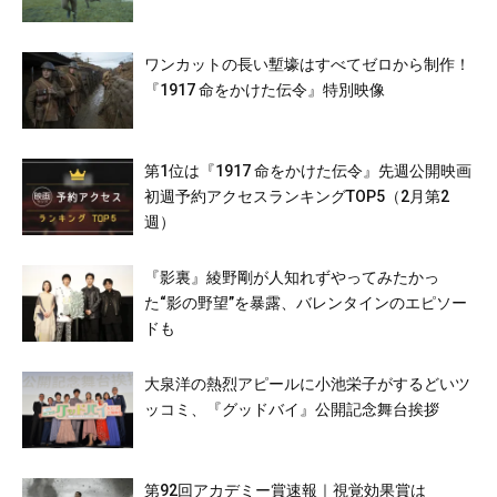
ワンカットの長い塹壕はすべてゼロから制作！
『1917 命をかけた伝令』特別映像
第1位は『1917 命をかけた伝令』先週公開映画
初週予約アクセスランキングTOP5（2月第2
週）
『影裏』綾野剛が人知れずやってみたかっ
た“影の野望”を暴露、バレンタインのエピソー
ドも
大泉洋の熱烈アピールに小池栄子がするどいツ
ッコミ、『グッドバイ』公開記念舞台挨拶
第92回アカデミー賞速報｜視覚効果賞は