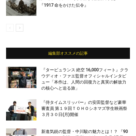
『1917 命をかけた伝令』
編集部オススメの記事
『タービュランス 絶空 16,000フィート』クラ
ウディオ・ファエ監督オフィシャルインタビ
ュー「本作は、人間の回復力と真実の解放力
の核心へと迫る旅」
『侍タイムスリッパー』の安田監督など豪華
審査員 第１９回ＴＯＨＯシネマズ学生映画祭
３月３０日(月)開催
新進気鋭の監督・中川駿の魅力とは！？ 『90