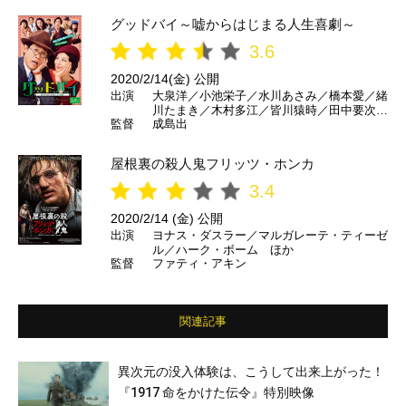
グッドバイ～嘘からはじまる人生喜劇～
3.6
2020/2/14(金) 公開
出演
大泉洋／小池栄子／水川あさみ／橋本愛／緒
川たまき／木村多江／皆川猿時／田中要次／
監督
成島出
池谷のぶえ／犬山イヌコ／水澤紳吾／戸田恵
子／濱田岳／松重豊 ほか
屋根裏の殺人鬼フリッツ・ホンカ
3.4
2020/2/14 (金) 公開
出演
ヨナス・ダスラー／マルガレーテ・ティーゼ
ル／ハーク・ボーム ほか
監督
ファティ・アキン
関連記事
異次元の没入体験は、こうして出来上がった！
『1917 命をかけた伝令』特別映像