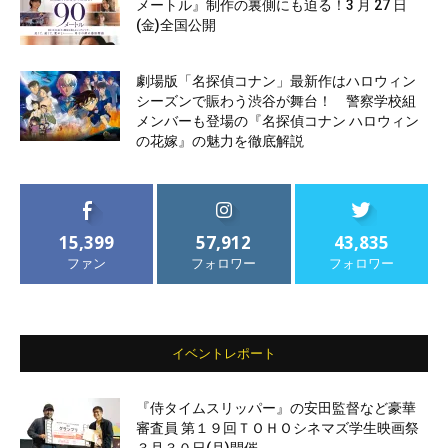
メートル』制作の裏側にも迫る！3 月 27 日
(金)全国公開
劇場版「名探偵コナン」最新作はハロウィン
シーズンで賑わう渋谷が舞台！ 警察学校組
メンバーも登場の『名探偵コナン ハロウィン
の花嫁』の魅力を徹底解説
15,399
57,912
43,835
ファン
フォロワー
フォロワー
イベントレポート
『侍タイムスリッパー』の安田監督など豪華
審査員 第１９回ＴＯＨＯシネマズ学生映画祭