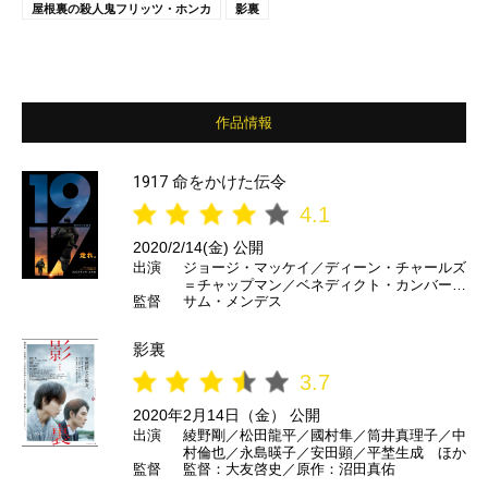
屋根裏の殺人鬼フリッツ・ホンカ
影裏
作品情報
1917 命をかけた伝令
4.1
2020/2/14(金) 公開
出演
ジョージ・マッケイ／ディーン・チャールズ
＝チャップマン／ベネディクト・カンバーバ
監督
サム・メンデス
ッチ／コリン・ファース／マーク・ストロン
グ／アンドリュー・スコット／クレア・デュ
バーク／リチャード・マッデン ほか
影裏
3.7
2020年2月14日（金） 公開
出演
綾野剛／松田龍平／國村隼／筒井真理子／中
村倫也／永島暎子／安田顕／平埜生成 ほか
監督
監督：大友啓史／原作：沼田真佑