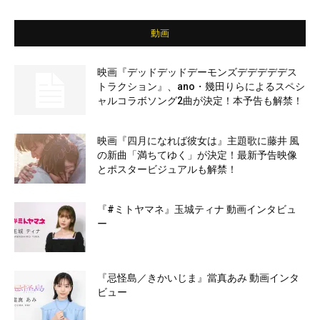
動画
映画『デッドデッドデーモンズデデデデデス
トラクション』、ano・幾田りらによるスペシ
ャルコラボソング2曲が決定！本予告も解禁！
映画『四月になれば彼女は』主題歌に藤井 風
の新曲「満ちてゆく」が決定！最新予告映像
とポスタービジュアルも解禁！
『#ミトヤマネ』玉城ティナ 動画インタビュ
ー
『忌怪島／きかいじま』當真あみ 動画インタ
ビュー