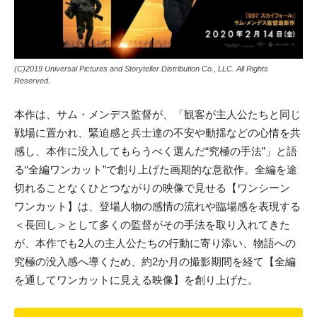
(C)2019 Universal Pictures and Storyteller Distribution Co., LLC. All Rights
Reserved.
本作は、サム・メンデス監督が、「観客が主人公たちと同じ
戦場に置かれ、緊迫感と兵士達の不安や動揺などの心情を共
感し、本作に没入してもらうべく選んだ“究極の手法”」と語
る“全編ワンカット”で創り上げた画期的な意欲作。全編を途
切れることなくひとつながりの映像で見せる【ワンシーン
ワンカット】は、登場人物の感情の流れや臨場感を表現する
＜長回し＞として多くの監督がその手法を取り入れてきた
が、本作でも2人の主人公たちの行動に寄り添い、物語への
究極の没入感へ導くため、約2か月の撮影期間を経て【全編
を通してワンカットに見える映像】を創り上げた。