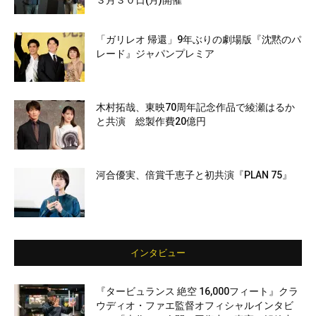
３月３０日(月)開催
「ガリレオ 帰還」9年ぶりの劇場版『沈黙のパ
レード』ジャパンプレミア
木村拓哉、東映70周年記念作品で綾瀬はるか
と共演 総製作費20億円
河合優実、倍賞千恵子と初共演『PLAN 75』
インタビュー
『タービュランス 絶空 16,000フィート』クラ
ウディオ・ファエ監督オフィシャルインタビ