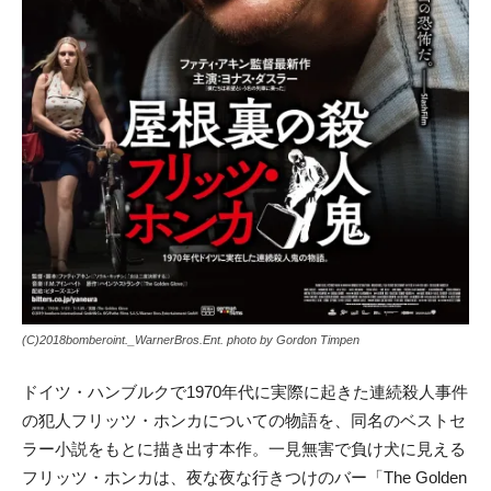
(C)2018bomberoint._WarnerBros.Ent. photo by Gordon Timpen
ドイツ・ハンブルクで1970年代に実際に起きた連続殺人事件
の犯人フリッツ・ホンカについての物語を、同名のベストセ
ラー小説をもとに描き出す本作。一見無害で負け犬に見える
フリッツ・ホンカは、夜な夜な行きつけのバー「The Golden