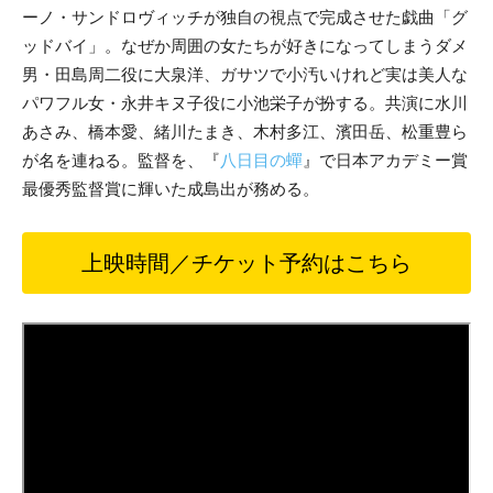
ーノ・サンドロヴィッチが独自の視点で完成させた戯曲「グ
ッドバイ」。なぜか周囲の女たちが好きになってしまうダメ
男・田島周二役に大泉洋、ガサツで小汚いけれど実は美人な
パワフル女・永井キヌ子役に小池栄子が扮する。共演に水川
あさみ、橋本愛、緒川たまき、木村多江、濱田岳、松重豊ら
が名を連ねる。監督を、『
八日目の蟬
』で日本アカデミー賞
最優秀監督賞に輝いた成島出が務める。
上映時間／チケット予約はこちら