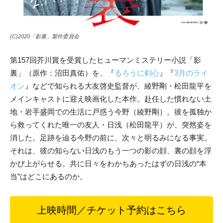
(C)2020「影裏」製作委員会
第157回芥川賞を受賞したヒューマンミステリー小説「影
裏」（原作：沼田真佑）を、『
るろうに剣心
』『
3月のライ
オン
』などで知られる大友啓史監督が、綾野剛・松田龍平を
メインキャストに迎え映画化した本作。赴任した慣れない土
地・岩手盛岡での生活に戸惑う今野（綾野剛）。彼を孤独か
ら救ってくれた唯一の友人・日浅（松田龍平）が、突然姿を
消した。足跡を辿る今野の前に、次々と明るみになる事実。
それは、彼の知らない日浅のもう一つの影の顔、裏の顔を浮
かび上がらせる。共に日々をわかちあったはずの日浅の“本
当”はどこにあるのか。
上映時間／チケット予約はこちら