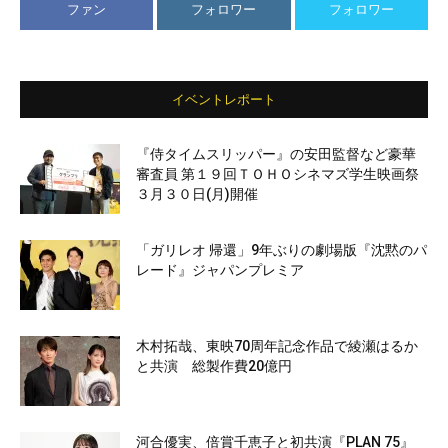
ファン
フォロワー
フォロワー
イベントレポート
『侍タイムスリッパー』の安田監督など豪華
審査員 第１９回ＴＯＨＯシネマズ学生映画祭
３月３０日(月)開催
「ガリレオ 帰還」9年ぶりの劇場版『沈黙のパ
レード』ジャパンプレミア
木村拓哉、東映70周年記念作品で綾瀬はるか
と共演 総製作費20億円
河合優実、倍賞千恵子と初共演『PLAN 75』