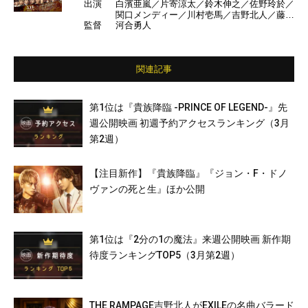
出演
白濱亜嵐／片寄涼太／鈴木伸之／佐野玲於／
関口メンディー／川村壱馬／吉野北人／藤原
監督
河合勇人
樹／長谷川慎／町田啓太／清原翔／廣瀬智紀
／荒牧慶彦／飯島寛騎／塩野瑛久／中島健／
勝矢／加藤諒／袴田吉彦／山本耕史／DAIG
O ほか
関連記事
第1位は『貴族降臨 -PRINCE OF LEGEND-』先
週公開映画 初週予約アクセスランキング（3月
第2週）
【注目新作】『貴族降臨』『ジョン・F・ドノ
ヴァンの死と生』ほか公開
第1位は『2分の1の魔法』来週公開映画 新作期
待度ランキングTOP5（3月第2週）
THE RAMPAGE吉野北人がEXILEの名曲バラード