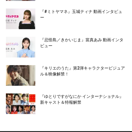
『#ミトヤマネ』玉城ティナ 動画インタビュ
ー
『忌怪島／きかいじま』當真あみ 動画インタ
ビュー
『キリエのうた』第2弾キャラクタービジュア
ル＆映像解禁！
『ゆとりですがなにか インターナショナル』
新キャスト＆特報解禁