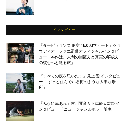
インタビュー
『タービュランス 絶空 16,000フィート』クラ
ウディオ・ファエ監督オフィシャルインタビ
ュー「本作は、人間の回復力と真実の解放力
の核心へと迫る旅」
『すべての夜を思いだす』見上 愛 インタビュ
ー 「ずっと住んでいる街のような大事な場
所」
『みなに幸あれ』古川琴音＆下津優太監督 イ
ンタビュー 「ニュージャンルホラー誕生」