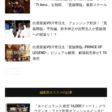
「Ti Amo」を熱唱、『貴族降臨』最新スチール
白濱亜嵐VS片寄涼太、フェンシング対決！『貴
族降臨』予告編、鈴木伸之や吉野北人が貴族側
への寝返り！？
白濱亜嵐VS片寄涼太『貴族降臨 -PRINCE OF
LEGEND-』ビジュアル解禁、劇場前売券が1.10
発売
編集部オススメの記事
『タービュランス 絶空 16,000フィート』クラ
ウディオ・ファエ監督オフィシャルインタビ