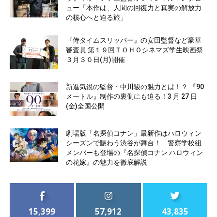
ュー「本作は、人間の回復力と真実の解放力
の核心へと迫る旅」
『侍タイムスリッパー』の安田監督など豪華
審査員 第１９回ＴＯＨＯシネマズ学生映画祭
３月３０日(月)開催
新進気鋭の監督・中川駿の魅力とは！？ 『90
メートル』制作の裏側にも迫る！3 月 27 日
(金)全国公開
劇場版「名探偵コナン」最新作はハロウィン
シーズンで賑わう渋谷が舞台！ 警察学校組
メンバーも登場の『名探偵コナン ハロウィン
の花嫁』の魅力を徹底解説
15,399
57,912
43,835