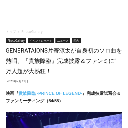
トップ
PhotoGallery
PhotoGallery
イベントレポート
ニュース
国内
GENERATAIONS片寄涼太が自身初のソロ曲を
熱唱、『貴族降臨』完成披露＆ファンミに1
万人超が大熱狂！
2020年2月13日
映画『
貴族降臨 -PRINCE OF LEGEND-
』完成披露試写会＆
ファンミーティング（54/55）