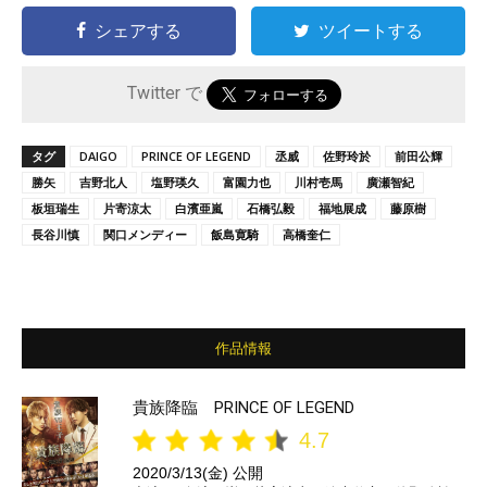
シェアする
ツイートする
Twitter で
タグ
DAIGO
PRINCE OF LEGEND
丞威
佐野玲於
前田公輝
勝矢
吉野北人
塩野瑛久
富園力也
川村壱馬
廣瀬智紀
板垣瑞生
片寄涼太
白濱亜嵐
石橋弘毅
福地展成
藤原樹
長谷川慎
関口メンディー
飯島寛騎
高橋奎仁
作品情報
貴族降臨 PRINCE OF LEGEND
4.7
2020/3/13(金) 公開