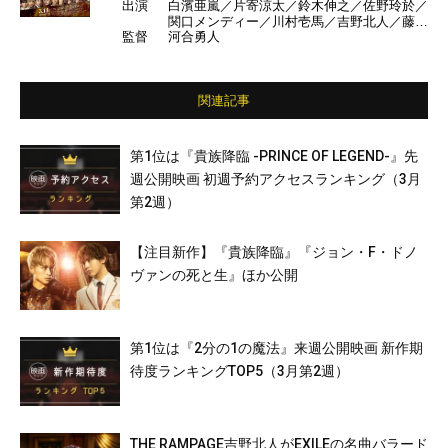
出演
白濱亜嵐／片寄涼太／鈴木伸之／佐野玲於／
関口メンディー／川村壱馬／吉野北人／藤原
監督
河合勇人
樹／長谷川慎／町田啓太／清原翔／廣瀬智紀
／荒牧慶彦／飯島寛騎／塩野瑛久／中島健／
勝矢／加藤諒／袴田吉彦／山本耕史／DAIG
O ほか
関連記事
第1位は『貴族降臨 -PRINCE OF LEGEND-』先
週公開映画 初週予約アクセスランキング（3月
第2週）
【注目新作】『貴族降臨』『ジョン・F・ドノ
ヴァンの死と生』ほか公開
第1位は『2分の1の魔法』来週公開映画 新作期
待度ランキングTOP5（3月第2週）
THE RAMPAGE吉野北人がEXILEの名曲バラード