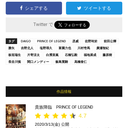
シェアする
ツイートする
Twitter で
タグ
DAIGO
PRINCE OF LEGEND
丞威
佐野玲於
前田公輝
勝矢
吉野北人
塩野瑛久
富園力也
川村壱馬
廣瀬智紀
板垣瑞生
片寄涼太
白濱亜嵐
石橋弘毅
福地展成
藤原樹
長谷川慎
関口メンディー
飯島寛騎
高橋奎仁
作品情報
貴族降臨 PRINCE OF LEGEND
4.7
2020/3/13(金) 公開