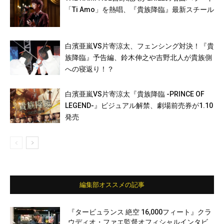
「Ti Amo」を熱唱、『貴族降臨』最新スチール
白濱亜嵐VS片寄涼太、フェンシング対決！『貴
族降臨』予告編、鈴木伸之や吉野北人が貴族側
への寝返り！？
白濱亜嵐VS片寄涼太『貴族降臨 -PRINCE OF
LEGEND-』ビジュアル解禁、劇場前売券が1.10
発売
編集部オススメの記事
『タービュランス 絶空 16,000フィート』クラ
ウディオ・ファエ監督オフィシャルインタビ