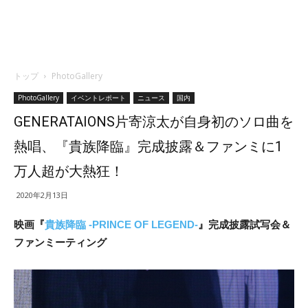
トップ
PhotoGallery
PhotoGallery
イベントレポート
ニュース
国内
GENERATAIONS片寄涼太が自身初のソロ曲を
熱唱、『貴族降臨』完成披露＆ファンミに1
万人超が大熱狂！
2020年2月13日
映画『
貴族降臨 -PRINCE OF LEGEND-
』完成披露試写会＆
ファンミーティング