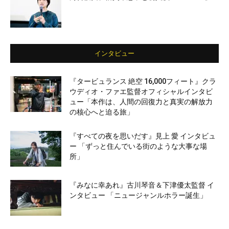
インタビュー
『タービュランス 絶空 16,000フィート』クラ
ウディオ・ファエ監督オフィシャルインタビ
ュー「本作は、人間の回復力と真実の解放力
の核心へと迫る旅」
『すべての夜を思いだす』見上 愛 インタビュ
ー 「ずっと住んでいる街のような大事な場
所」
『みなに幸あれ』古川琴音＆下津優太監督 イ
ンタビュー 「ニュージャンルホラー誕生」