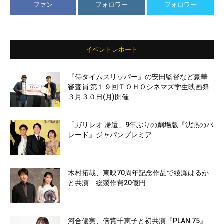
ファン
フォロワー
フォロワー
イベントレポート
『侍タイムスリッパー』の安田監督など豪華
審査員 第１９回ＴＯＨＯシネマズ学生映画祭
３月３０日(月)開催
「ガリレオ 帰還」9年ぶりの劇場版『沈黙のパ
レード』ジャパンプレミア
木村拓哉、東映70周年記念作品で綾瀬はるか
と共演 総製作費20億円
河合優実、倍賞千恵子と初共演『PLAN 75』