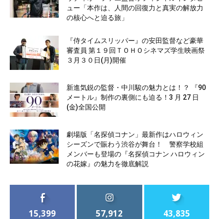
ュー「本作は、人間の回復力と真実の解放力
の核心へと迫る旅」
『侍タイムスリッパー』の安田監督など豪華
審査員 第１９回ＴＯＨＯシネマズ学生映画祭
３月３０日(月)開催
新進気鋭の監督・中川駿の魅力とは！？ 『90
メートル』制作の裏側にも迫る！3 月 27 日
(金)全国公開
劇場版「名探偵コナン」最新作はハロウィン
シーズンで賑わう渋谷が舞台！ 警察学校組
メンバーも登場の『名探偵コナン ハロウィン
の花嫁』の魅力を徹底解説
15,399
57,912
43,835