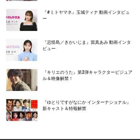
『#ミトヤマネ』玉城ティナ 動画インタビュ
ー
『忌怪島／きかいじま』當真あみ 動画インタ
ビュー
『キリエのうた』第2弾キャラクタービジュア
ル＆映像解禁！
『ゆとりですがなにか インターナショナル』
新キャスト＆特報解禁