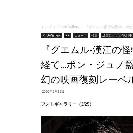
トップ
PhotoGallery
『グエムル-漢江の怪物-』特集
PhotoGallery
PR
ニュース
特集
編集部オススメの記事
『グエムル-漢江の怪
経て…ポン・ジュノ監督
幻の映画復刻レーベル
2020年6月26日
フォトギャラリー（3/25）