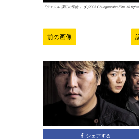
『グエムル-漢江の怪物-』 (C)2006 Chungeorahn Film. All rights 
前の画像
シェアする