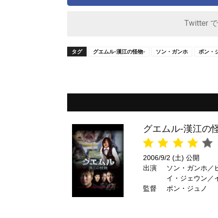
Twitter 
タグ
グエムル-漢江の怪物-
ソン・ガンホ
ポン・
グエムル-漢江の怪
2006/9/2 (土) 公開
出演
ソン・ガンホ／
イ・ジェウン／
監督
ム・ピルソン
ポン・ジュノ