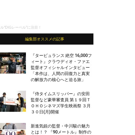
ル“DIGレーベル”に注目！
編集部オススメの記事
『タービュランス 絶空 16,000フ
ィート』クラウディオ・ファエ
監督オフィシャルインタビュー
「本作は、人間の回復力と真実
の解放力の核心へと迫る旅」
『侍タイムスリッパー』の安田
監督など豪華審査員 第１９回Ｔ
ＯＨＯシネマズ学生映画祭 ３月
３０日(月)開催
新進気鋭の監督・中川駿の魅力
とは！？ 『90メートル』制作の