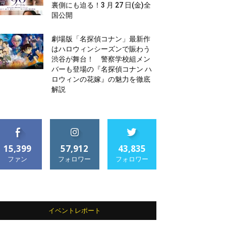
裏側にも迫る！3 月 27 日(金)全
国公開
劇場版「名探偵コナン」最新作
はハロウィンシーズンで賑わう
渋谷が舞台！ 警察学校組メン
バーも登場の『名探偵コナン ハ
ロウィンの花嫁』の魅力を徹底
解説
15,399
57,912
43,835
ファン
フォロワー
フォロワー
イベントレポート