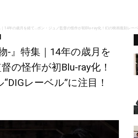
｜14年の歳月を経て…ポン・ジュノ監督の怪作が初Blu-ray化！幻の映画復刻レーベ
物-』特集｜14年の歳月を
の怪作が初Blu-ray化！
“DIGレーベル”に注目！