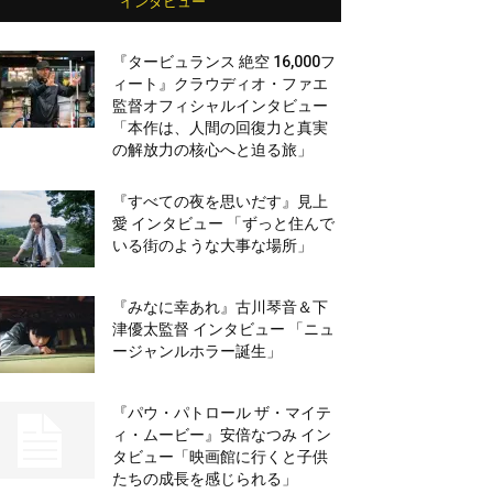
インタビュー
『タービュランス 絶空 16,000フ
ィート』クラウディオ・ファエ
監督オフィシャルインタビュー
「本作は、人間の回復力と真実
の解放力の核心へと迫る旅」
『すべての夜を思いだす』見上
愛 インタビュー 「ずっと住んで
いる街のような大事な場所」
『みなに幸あれ』古川琴音＆下
津優太監督 インタビュー 「ニュ
ージャンルホラー誕生」
『パウ・パトロール ザ・マイテ
ィ・ムービー』安倍なつみ イン
タビュー「映画館に行くと子供
たちの成長を感じられる」