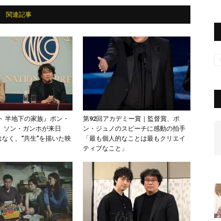
関連記事
ト 半地下の家族』ポン・
第92回アカデミー賞｜監督賞、ポ
、ソン・ガンホが来日
ン・ジュノのスピーチに感動の拍手
はなく、“共生”を描いた映
「最も個人的なことは最もクリエイ
ティブなこと」