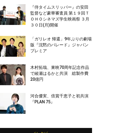
『侍タイムスリッパー』の安田
監督など豪華審査員 第１９回Ｔ
ＯＨＯシネマズ学生映画祭 ３月
３０日(月)開催
「ガリレオ 帰還」9年ぶりの劇場
版『沈黙のパレード』ジャパン
プレミア
木村拓哉、東映70周年記念作品
で綾瀬はるかと共演 総製作費
20億円
河合優実、倍賞千恵子と初共演
『PLAN 75』