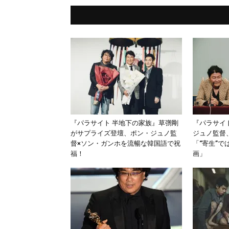
『パラサイト 半地下の家族』草彅剛
『パラサイ
がサプライズ登壇、ポン・ジュノ監
ジュノ監督
督×ソン・ガンホを流暢な韓国語で祝
「“寄生”で
福！
画」