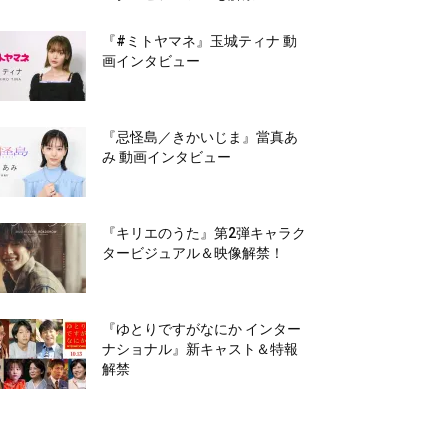
『#ミトヤマネ』玉城ティナ 動
画インタビュー
『忌怪島／きかいじま』當真あ
み 動画インタビュー
『キリエのうた』第2弾キャラク
タービジュアル＆映像解禁！
『ゆとりですがなにか インター
ナショナル』新キャスト＆特報
解禁