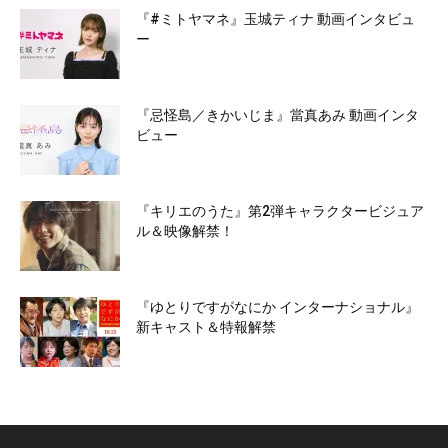
『#ミトヤマネ』玉城ティナ 動画インタビュ
ー
『忌怪島／きかいじま』當真あみ 動画インタ
ビュー
『キリエのうた』第2弾キャラクタービジュア
ル＆映像解禁！
『ゆとりですがなにか インターナショナル』
新キャスト＆特報解禁