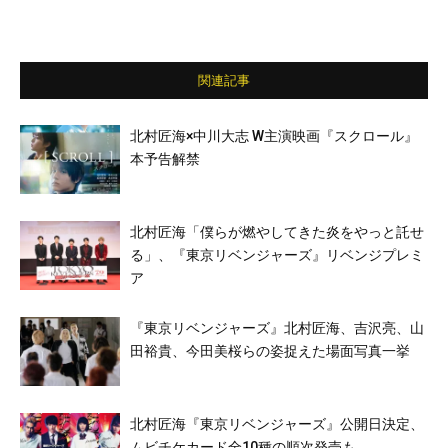
関連記事
北村匠海×中川大志 W主演映画『スクロール』
本予告解禁
北村匠海「僕らが燃やしてきた炎をやっと託せ
る」、『東京リベンジャーズ』リベンジプレミ
ア
『東京リベンジャーズ』北村匠海、吉沢亮、山
田裕貴、今田美桜らの姿捉えた場面写真一挙
北村匠海『東京リベンジャーズ』公開日決定、
ムビチケカード全10種の順次発売も