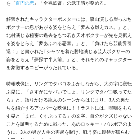
を『
百円の恋
』「全裸監督」の武正晴が務める。
解禁されたキャラクターポスターには、森山演じる崖っぷち
ボクサーの息があがる姿をとらえ「夢みる燃えカス。」と、
北村演じる秘密の過去をもつ若き天才ボクサーが先を見据え
る姿をとらえ「夢あふれる悪童。」と、「負けたら芸能界引
退！」と書かれたTシャツを着た勝地演じる芸人ボクサーの
姿をとらえ「夢探す半人前。」と、それぞれのキャラクター
を象徴するコピーがうたれている。
特報映像は、リングでタバコをふかしながら、大の字に寝転
ぶ晃に、「さすがにヤバいでしょ、リングでタバコ吸ってた
ら」と、語りかける龍太のシーンからはじまり、3人の男た
ちを紹介するアッパーな映像に！！ラストには、嗚咽をもら
す晃と「まだ、くすぶってる」の文字。自分がクズじゃない
ことを証明するために戦った、あのロッキー・バルボアのよ
うに、3人の男が人生の再起を賭け、戦う姿に期待が膨らむ