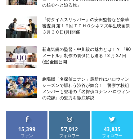
の核心へと迫る旅」
『侍タイムスリッパー』の安田監督など豪華
審査員 第１９回ＴＯＨＯシネマズ学生映画祭
３月３０日(月)開催
新進気鋭の監督・中川駿の魅力とは！？ 『90
メートル』制作の裏側にも迫る！3 月 27 日
(金)全国公開
劇場版「名探偵コナン」最新作はハロウィン
シーズンで賑わう渋谷が舞台！ 警察学校組
メンバーも登場の『名探偵コナン ハロウィン
の花嫁』の魅力を徹底解説
15,399
57,912
43,835
ファン
フォロワー
フォロワー