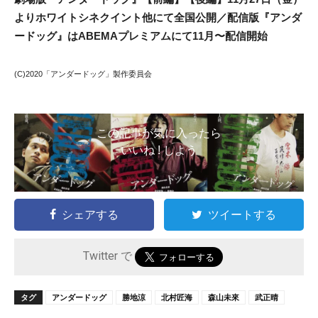
よりホワイトシネクイント他にて全国公開／配信版『アンダ
ードッグ』はABEMAプレミアムにて11月〜配信開始
(C)2020「アンダードッグ」製作委員会
この記事が気に入ったら
いいね ! しよう
シェアする
ツイートする
Twitter で
タグ
アンダードッグ
勝地涼
北村匠海
森山未來
武正晴