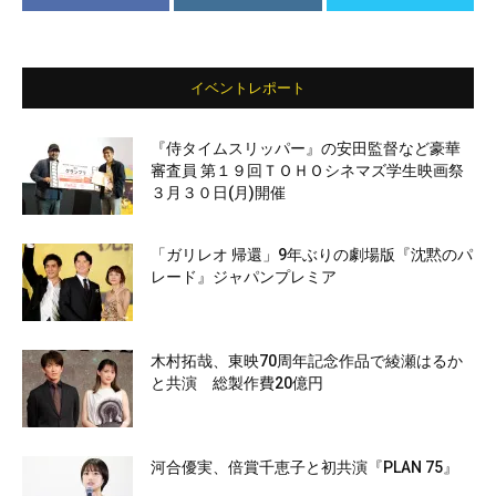
イベントレポート
『侍タイムスリッパー』の安田監督など豪華
審査員 第１９回ＴＯＨＯシネマズ学生映画祭
３月３０日(月)開催
「ガリレオ 帰還」9年ぶりの劇場版『沈黙のパ
レード』ジャパンプレミア
木村拓哉、東映70周年記念作品で綾瀬はるか
と共演 総製作費20億円
河合優実、倍賞千恵子と初共演『PLAN 75』