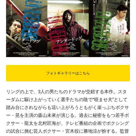
フォトギャラリーはこちら
リングの上で、3人の男たちのドラマが交錯する本作。スタ
ーダムに駆け上がっていく選手たちの陰で“咬ませ犬”として
踏み台にされながらも這い上がろうともがく崖っぷちボクサ
ー・晃を主演の森山未來が演じる。過去に秘密をもつ若手ボ
クサー・龍太を北村匠海が、テレビ番組の企画でボクシング
の試合に挑む芸人ボクサー・宮木役に勝地涼が扮する。監督