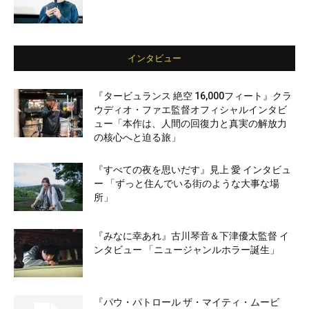
インタビュー
『タービュランス 絶空 16,000フィート』クラ
ウディオ・ファエ監督オフィシャルインタビ
ュー「本作は、人間の回復力と真実の解放力
の核心へと迫る旅」
『すべての夜を思いだす』見上 愛 インタビュ
ー 「ずっと住んでいる街のような大事な場
所」
『みなに幸あれ』古川琴音＆下津優太監督 イ
ンタビュー 「ニュージャンルホラー誕生」
『パウ・パトロール ザ・マイティ・ムービ