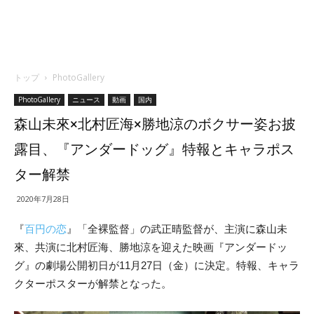
トップ
PhotoGallery
PhotoGallery
ニュース
動画
国内
森山未來×北村匠海×勝地涼のボクサー姿お披
露目、『アンダードッグ』特報とキャラポス
ター解禁
2020年7月28日
『
百円の恋
』「全裸監督」の武正晴監督が、主演に森山未
來、共演に北村匠海、勝地涼を迎えた映画『アンダードッ
グ』の劇場公開初日が11月27日（金）に決定。特報、キャラ
クターポスターが解禁となった。