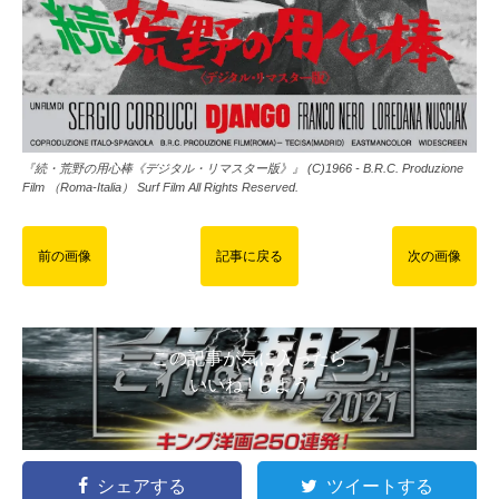
『続・荒野の用心棒《デジタル・リマスター版》』 (C)1966 - B.R.C. Produzione
Film （Roma-Italia） Surf Film All Rights Reserved.
前の画像
記事に戻る
次の画像
この記事が気に入ったら
いいね ! しよう
シェアする
ツイートする