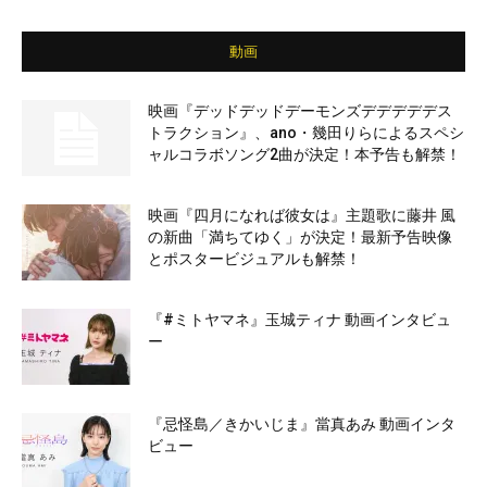
動画
映画『デッドデッドデーモンズデデデデデス
トラクション』、ano・幾田りらによるスペシ
ャルコラボソング2曲が決定！本予告も解禁！
映画『四月になれば彼女は』主題歌に藤井 風
の新曲「満ちてゆく」が決定！最新予告映像
とポスタービジュアルも解禁！
『#ミトヤマネ』玉城ティナ 動画インタビュ
ー
『忌怪島／きかいじま』當真あみ 動画インタ
ビュー