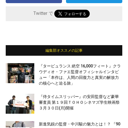
Twitter で
編集部オススメの記事
『タービュランス 絶空 16,000フィート』クラ
ウディオ・ファエ監督オフィシャルインタビ
ュー「本作は、人間の回復力と真実の解放力
の核心へと迫る旅」
『侍タイムスリッパー』の安田監督など豪華
審査員 第１９回ＴＯＨＯシネマズ学生映画祭
３月３０日(月)開催
新進気鋭の監督・中川駿の魅力とは！？ 『90