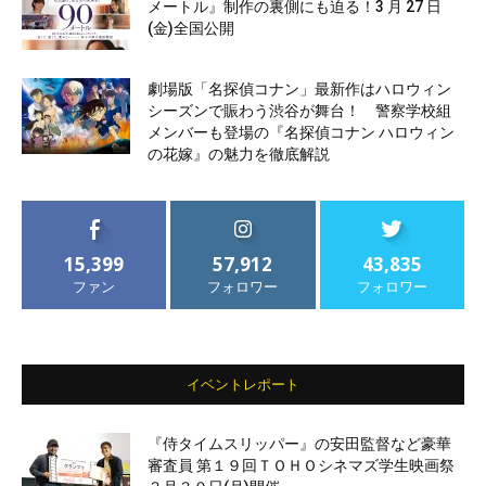
メートル』制作の裏側にも迫る！3 月 27 日
(金)全国公開
劇場版「名探偵コナン」最新作はハロウィン
シーズンで賑わう渋谷が舞台！ 警察学校組
メンバーも登場の『名探偵コナン ハロウィン
の花嫁』の魅力を徹底解説
15,399
57,912
43,835
ファン
フォロワー
フォロワー
イベントレポート
『侍タイムスリッパー』の安田監督など豪華
審査員 第１９回ＴＯＨＯシネマズ学生映画祭