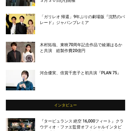
３月３０日(月)開催
「ガリレオ 帰還」9年ぶりの劇場版『沈黙のパ
レード』ジャパンプレミア
木村拓哉、東映70周年記念作品で綾瀬はるか
と共演 総製作費20億円
河合優実、倍賞千恵子と初共演『PLAN 75』
インタビュー
『タービュランス 絶空 16,000フィート』クラ
ウディオ・ファエ監督オフィシャルインタビ