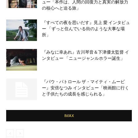
ュー「本作は、人間の回復力と真実の解放力
の核心へと迫る旅」
『すべての夜を思いだす』見上 愛 インタビュ
ー 「ずっと住んでいる街のような大事な場
所」
『みなに幸あれ』古川琴音＆下津優太監督 イ
ンタビュー 「ニュージャンルホラー誕生」
『パウ・パトロール ザ・マイティ・ムービ
ー』安倍なつみ インタビュー「映画館に行く
と子供たちの成長を感じられる」
IMAX