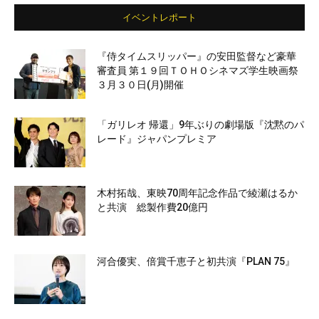
イベントレポート
『侍タイムスリッパー』の安田監督など豪華
審査員 第１９回ＴＯＨＯシネマズ学生映画祭
３月３０日(月)開催
「ガリレオ 帰還」9年ぶりの劇場版『沈黙のパ
レード』ジャパンプレミア
木村拓哉、東映70周年記念作品で綾瀬はるか
と共演 総製作費20億円
河合優実、倍賞千恵子と初共演『PLAN 75』