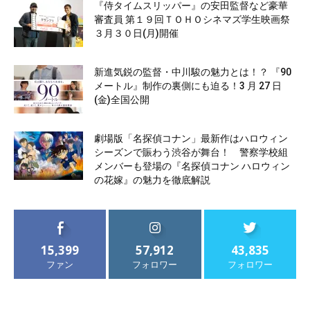
『侍タイムスリッパー』の安田監督など豪華
審査員 第１９回ＴＯＨＯシネマズ学生映画祭
３月３０日(月)開催
新進気鋭の監督・中川駿の魅力とは！？ 『90
メートル』制作の裏側にも迫る！3 月 27 日
(金)全国公開
劇場版「名探偵コナン」最新作はハロウィン
シーズンで賑わう渋谷が舞台！ 警察学校組
メンバーも登場の『名探偵コナン ハロウィン
の花嫁』の魅力を徹底解説
15,399
57,912
43,835
ファン
フォロワー
フォロワー