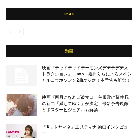
IMAX
動画
映画『デッドデッドデーモンズデデデデデス
トラクション』、ano・幾田りらによるスペシ
ャルコラボソング2曲が決定！本予告も解禁！
映画『四月になれば彼女は』主題歌に藤井 風
の新曲「満ちてゆく」が決定！最新予告映像
とポスタービジュアルも解禁！
『#ミトヤマネ』玉城ティナ 動画インタビュ
ー