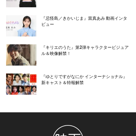
『忌怪島／きかいじま』當真あみ 動画インタ
ビュー
『キリエのうた』第2弾キャラクタービジュア
ル＆映像解禁！
『ゆとりですがなにか インターナショナル』
新キャスト＆特報解禁