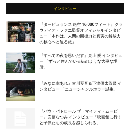
インタビュー
『タービュランス 絶空 16,000フィート』クラ
ウディオ・ファエ監督オフィシャルインタビ
ュー「本作は、人間の回復力と真実の解放力
の核心へと迫る旅」
『すべての夜を思いだす』見上 愛 インタビュ
ー 「ずっと住んでいる街のような大事な場
所」
『みなに幸あれ』古川琴音＆下津優太監督 イ
ンタビュー 「ニュージャンルホラー誕生」
『パウ・パトロール ザ・マイティ・ムービ
ー』安倍なつみ インタビュー「映画館に行く
と子供たちの成長を感じられる」