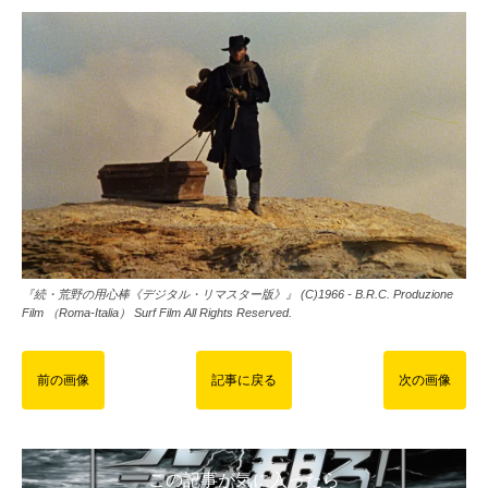
『続・荒野の用心棒《デジタル・リマスター版》』 (C)1966 - B.R.C. Produzione
Film （Roma-Italia） Surf Film All Rights Reserved.
前の画像
記事に戻る
次の画像
この記事が気に入ったら