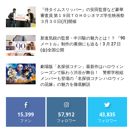
『侍タイムスリッパー』の安田監督など豪華
審査員 第１９回ＴＯＨＯシネマズ学生映画祭
３月３０日(月)開催
新進気鋭の監督・中川駿の魅力とは！？ 『90
メートル』制作の裏側にも迫る！3 月 27 日
(金)全国公開
劇場版「名探偵コナン」最新作はハロウィン
シーズンで賑わう渋谷が舞台！ 警察学校組
メンバーも登場の『名探偵コナン ハロウィン
の花嫁』の魅力を徹底解説
15,399
57,912
43,835
ファン
フォロワー
フォロワー