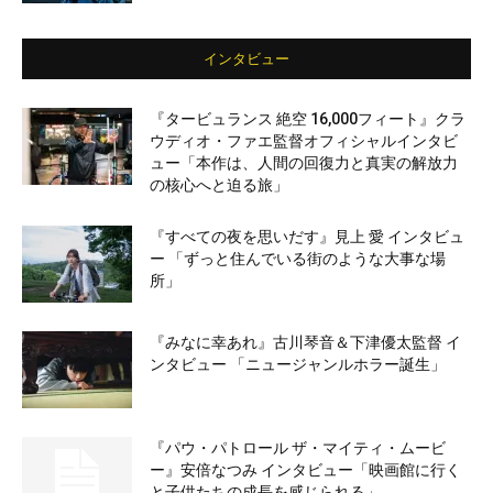
インタビュー
『タービュランス 絶空 16,000フィート』クラ
ウディオ・ファエ監督オフィシャルインタビ
ュー「本作は、人間の回復力と真実の解放力
の核心へと迫る旅」
『すべての夜を思いだす』見上 愛 インタビュ
ー 「ずっと住んでいる街のような大事な場
所」
『みなに幸あれ』古川琴音＆下津優太監督 イ
ンタビュー 「ニュージャンルホラー誕生」
『パウ・パトロール ザ・マイティ・ムービ
ー』安倍なつみ インタビュー「映画館に行く
と子供たちの成長を感じられる」