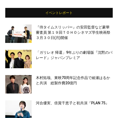
イベントレポート
『侍タイムスリッパー』の安田監督など豪華
審査員 第１９回ＴＯＨＯシネマズ学生映画祭
３月３０日(月)開催
「ガリレオ 帰還」9年ぶりの劇場版『沈黙のパ
レード』ジャパンプレミア
木村拓哉、東映70周年記念作品で綾瀬はるか
と共演 総製作費20億円
河合優実、倍賞千恵子と初共演『PLAN 75』