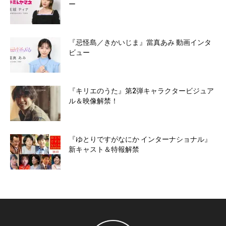
ー
『忌怪島／きかいじま』當真あみ 動画インタ
ビュー
『キリエのうた』第2弾キャラクタービジュア
ル＆映像解禁！
『ゆとりですがなにか インターナショナル』
新キャスト＆特報解禁