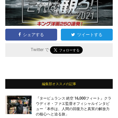
この記事が気に入ったら
いいね ! しよう
シェアする
ツイートする
Twitter で
編集部オススメの記事
『タービュランス 絶空 16,000フィート』クラ
ウディオ・ファエ監督オフィシャルインタビ
ュー「本作は、人間の回復力と真実の解放力
の核心へと迫る旅」