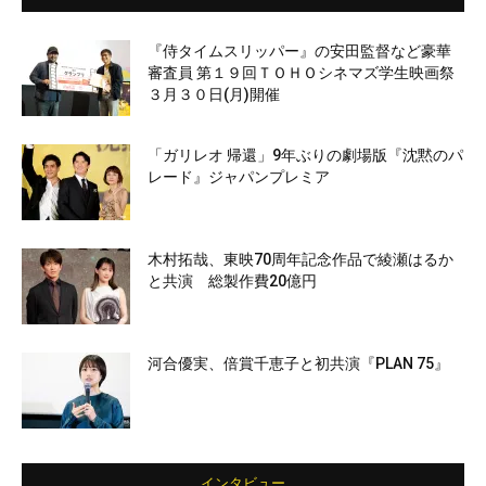
『侍タイムスリッパー』の安田監督など豪華
審査員 第１９回ＴＯＨＯシネマズ学生映画祭
３月３０日(月)開催
「ガリレオ 帰還」9年ぶりの劇場版『沈黙のパ
レード』ジャパンプレミア
木村拓哉、東映70周年記念作品で綾瀬はるか
と共演 総製作費20億円
河合優実、倍賞千恵子と初共演『PLAN 75』
インタビュー