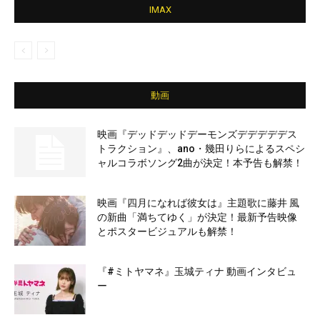
IMAX
動画
映画『デッドデッドデーモンズデデデデデス
トラクション』、ano・幾田りらによるスペシ
ャルコラボソング2曲が決定！本予告も解禁！
映画『四月になれば彼女は』主題歌に藤井 風
の新曲「満ちてゆく」が決定！最新予告映像
とポスタービジュアルも解禁！
『#ミトヤマネ』玉城ティナ 動画インタビュ
ー