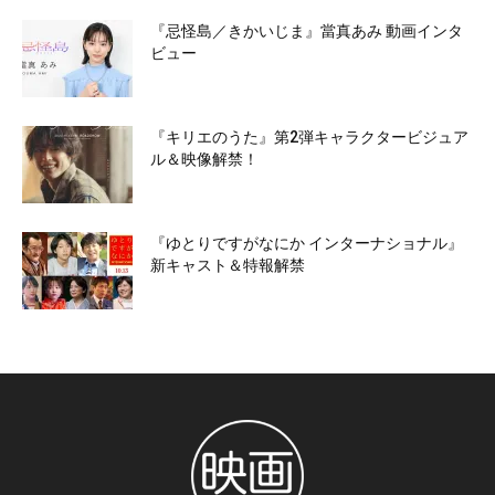
『忌怪島／きかいじま』當真あみ 動画インタ
ビュー
『キリエのうた』第2弾キャラクタービジュア
ル＆映像解禁！
『ゆとりですがなにか インターナショナル』
新キャスト＆特報解禁