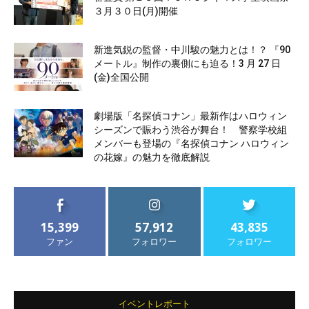
３月３０日(月)開催
新進気鋭の監督・中川駿の魅力とは！？ 『90
メートル』制作の裏側にも迫る！3 月 27 日
(金)全国公開
劇場版「名探偵コナン」最新作はハロウィン
シーズンで賑わう渋谷が舞台！ 警察学校組
メンバーも登場の『名探偵コナン ハロウィン
の花嫁』の魅力を徹底解説
15,399
57,912
43,835
ファン
フォロワー
フォロワー
イベントレポート