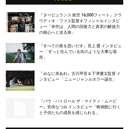
『タービュランス 絶空 16,000フィート』クラ
ウディオ・ファエ監督オフィシャルインタビ
ュー「本作は、人間の回復力と真実の解放力
の核心へと迫る旅」
『すべての夜を思いだす』見上 愛 インタビュ
ー 「ずっと住んでいる街のような大事な場
所」
『みなに幸あれ』古川琴音＆下津優太監督 イ
ンタビュー 「ニュージャンルホラー誕生」
『パウ・パトロール ザ・マイティ・ムービ
ー』安倍なつみ インタビュー「映画館に行く
と子供たちの成長を感じられる」