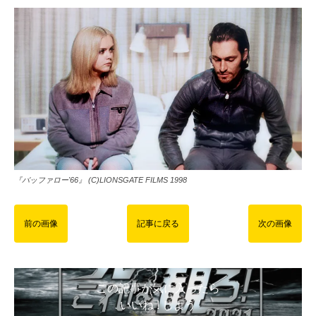
『バッファロー'66』 (C)LIONSGATE FILMS 1998
前の画像
記事に戻る
次の画像
この記事が気に入ったら
いいね ! しよう