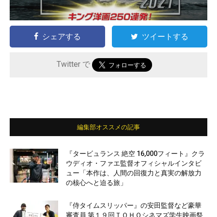
シェアする
ツイートする
Twitter で
編集部オススメの記事
『タービュランス 絶空 16,000フィート』クラ
ウディオ・ファエ監督オフィシャルインタビ
ュー「本作は、人間の回復力と真実の解放力
の核心へと迫る旅」
『侍タイムスリッパー』の安田監督など豪華
審査員 第１９回ＴＯＨＯシネマズ学生映画祭