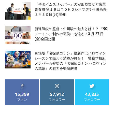
『侍タイムスリッパー』の安田監督など豪華
審査員 第１９回ＴＯＨＯシネマズ学生映画祭
３月３０日(月)開催
新進気鋭の監督・中川駿の魅力とは！？ 『90
メートル』制作の裏側にも迫る！3 月 27 日
(金)全国公開
劇場版「名探偵コナン」最新作はハロウィン
シーズンで賑わう渋谷が舞台！ 警察学校組
メンバーも登場の『名探偵コナン ハロウィン
の花嫁』の魅力を徹底解説
15,399
57,912
43,835
ファン
フォロワー
フォロワー