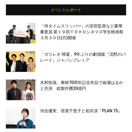
イベントレポート
『侍タイムスリッパー』の安田監督など豪華
審査員 第１９回ＴＯＨＯシネマズ学生映画祭
３月３０日(月)開催
「ガリレオ 帰還」9年ぶりの劇場版『沈黙のパ
レード』ジャパンプレミア
木村拓哉、東映70周年記念作品で綾瀬はるか
と共演 総製作費20億円
河合優実、倍賞千恵子と初共演『PLAN 75』