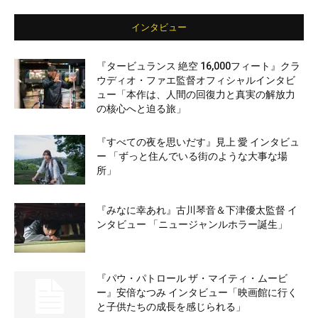
インタビュー
『タービュランス 絶空 16,000フィート』クラ
ウディオ・ファエ監督オフィシャルインタビ
ュー「本作は、人間の回復力と真実の解放力
の核心へと迫る旅」
『すべての夜を思いだす』見上 愛 インタビュ
ー 「ずっと住んでいる街のような大事な場
所」
『みなに幸あれ』古川琴音＆下津優太監督 イ
ンタビュー 「ニュージャンルホラー誕生」
『パウ・パトロール ザ・マイティ・ムービ
ー』安倍なつみ インタビュー「映画館に行く
と子供たちの成長を感じられる」