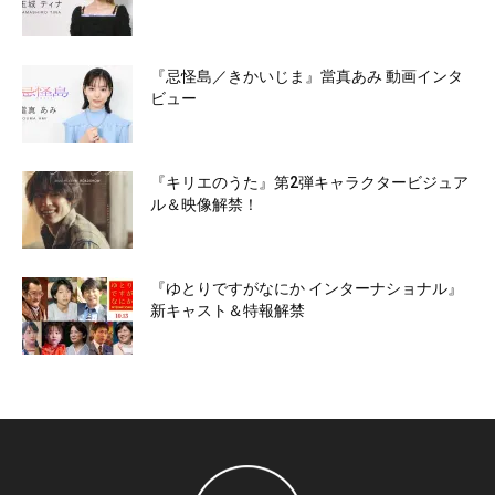
『忌怪島／きかいじま』當真あみ 動画インタ
ビュー
『キリエのうた』第2弾キャラクタービジュア
ル＆映像解禁！
『ゆとりですがなにか インターナショナル』
新キャスト＆特報解禁