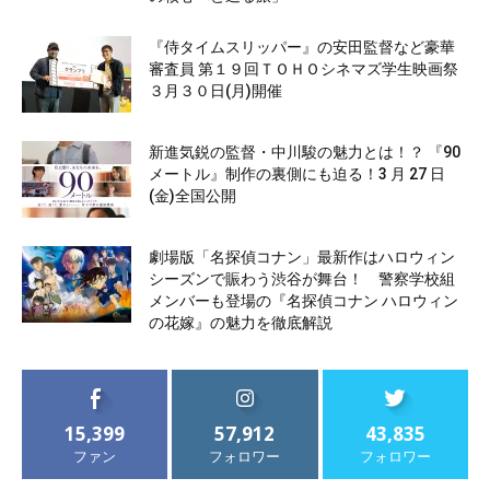
『侍タイムスリッパー』の安田監督など豪華
審査員 第１９回ＴＯＨＯシネマズ学生映画祭
３月３０日(月)開催
新進気鋭の監督・中川駿の魅力とは！？ 『90
メートル』制作の裏側にも迫る！3 月 27 日
(金)全国公開
劇場版「名探偵コナン」最新作はハロウィン
シーズンで賑わう渋谷が舞台！ 警察学校組
メンバーも登場の『名探偵コナン ハロウィン
の花嫁』の魅力を徹底解説
15,399
57,912
43,835
ファン
フォロワー
フォロワー