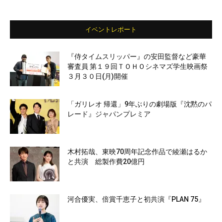
イベントレポート
『侍タイムスリッパー』の安田監督など豪華
審査員 第１９回ＴＯＨＯシネマズ学生映画祭
３月３０日(月)開催
「ガリレオ 帰還」9年ぶりの劇場版『沈黙のパ
レード』ジャパンプレミア
木村拓哉、東映70周年記念作品で綾瀬はるか
と共演 総製作費20億円
河合優実、倍賞千恵子と初共演『PLAN 75』