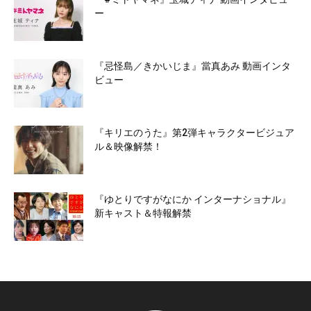
ー
『忌怪島／きかいじま』當真あみ 動画インタ
ビュー
『キリエのうた』第2弾キャラクタービジュア
ル＆映像解禁！
『ゆとりですがなにか インターナショナル』
新キャスト＆特報解禁