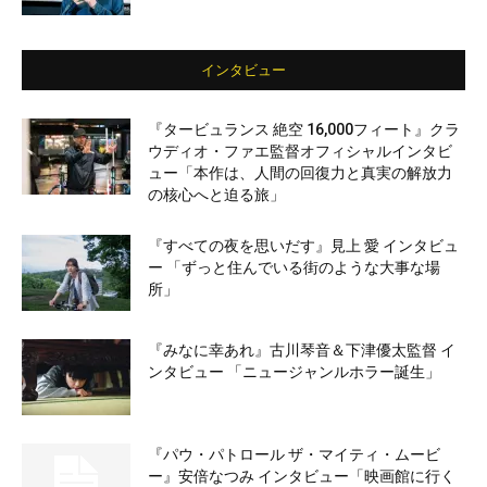
インタビュー
『タービュランス 絶空 16,000フィート』クラ
ウディオ・ファエ監督オフィシャルインタビ
ュー「本作は、人間の回復力と真実の解放力
の核心へと迫る旅」
『すべての夜を思いだす』見上 愛 インタビュ
ー 「ずっと住んでいる街のような大事な場
所」
『みなに幸あれ』古川琴音＆下津優太監督 イ
ンタビュー 「ニュージャンルホラー誕生」
『パウ・パトロール ザ・マイティ・ムービ
ー』安倍なつみ インタビュー「映画館に行く