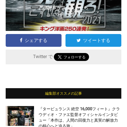
この記事が気に入ったら
いいね ! しよう
シェアする
ツイートする
Twitter で
編集部オススメの記事
『タービュランス 絶空 16,000フィート』クラ
ウディオ・ファエ監督オフィシャルインタビ
ュー「本作は、人間の回復力と真実の解放力
の核心へと迫る旅」