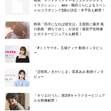
映画『デッドデッドデーモンズデデデデデス
トラクション』、ano・幾田りらによるスペシ
ャルコラボソング2曲が決定！本予告も解禁！
映画『四月になれば彼女は』主題歌に藤井 風
の新曲「満ちてゆく」が決定！最新予告映像
とポスタービジュアルも解禁！
『#ミトヤマネ』玉城ティナ 動画インタビュ
ー
『忌怪島／きかいじま』當真あみ 動画インタ
ビュー
『キリエのうた』第2弾キャラクタービジュア
ル＆映像解禁！