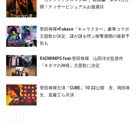
開！ティザービジュアルお披露目
菅田将暉×Fukase『キャラクター』豪華コラボ
主題歌が決定、謎が謎を呼ぶ衝撃展開の最新予
告も
RADWIMPS feat.菅田将暉、山田洋次監督作
『キネマの神様』主題歌に決定
菅田将暉主演『CUBE』10.22公開 杏、岡田将
生、斎藤工ら共演