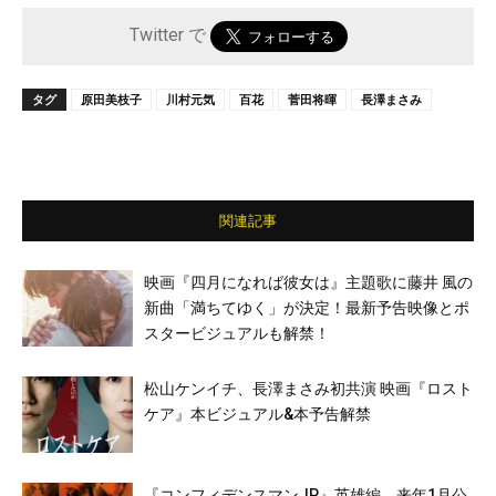
Twitter で
タグ
原田美枝子
川村元気
百花
菅田将暉
長澤まさみ
関連記事
映画『四月になれば彼女は』主題歌に藤井 風の
新曲「満ちてゆく」が決定！最新予告映像とポ
スタービジュアルも解禁！
松山ケンイチ、長澤まさみ初共演 映画『ロスト
ケア』本ビジュアル&本予告解禁
『コンフィデンスマンJP』英雄編、来年1月公