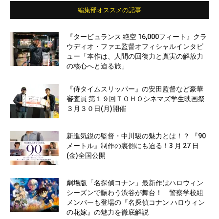
編集部オススメの記事
『タービュランス 絶空 16,000フィート』クラ
ウディオ・ファエ監督オフィシャルインタビ
ュー「本作は、人間の回復力と真実の解放力
の核心へと迫る旅」
『侍タイムスリッパー』の安田監督など豪華
審査員 第１９回ＴＯＨＯシネマズ学生映画祭
３月３０日(月)開催
新進気鋭の監督・中川駿の魅力とは！？ 『90
メートル』制作の裏側にも迫る！3 月 27 日
(金)全国公開
劇場版「名探偵コナン」最新作はハロウィン
シーズンで賑わう渋谷が舞台！ 警察学校組
メンバーも登場の『名探偵コナン ハロウィン
の花嫁』の魅力を徹底解説