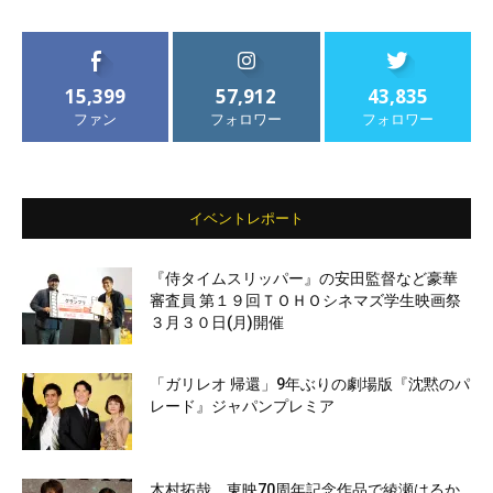
15,399
57,912
43,835
ファン
フォロワー
フォロワー
イベントレポート
『侍タイムスリッパー』の安田監督など豪華
審査員 第１９回ＴＯＨＯシネマズ学生映画祭
３月３０日(月)開催
「ガリレオ 帰還」9年ぶりの劇場版『沈黙のパ
レード』ジャパンプレミア
木村拓哉、東映70周年記念作品で綾瀬はるか