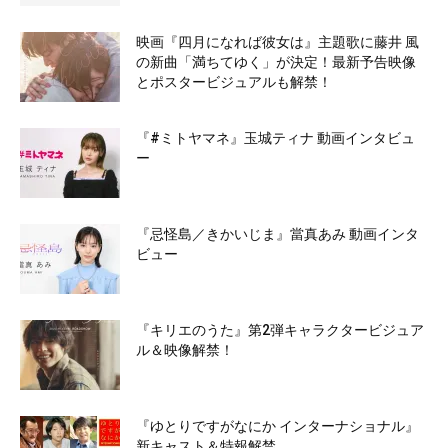
映画『四月になれば彼女は』主題歌に藤井 風
の新曲「満ちてゆく」が決定！最新予告映像
とポスタービジュアルも解禁！
『#ミトヤマネ』玉城ティナ 動画インタビュ
ー
『忌怪島／きかいじま』當真あみ 動画インタ
ビュー
『キリエのうた』第2弾キャラクタービジュア
ル＆映像解禁！
『ゆとりですがなにか インターナショナル』
新キャスト＆特報解禁