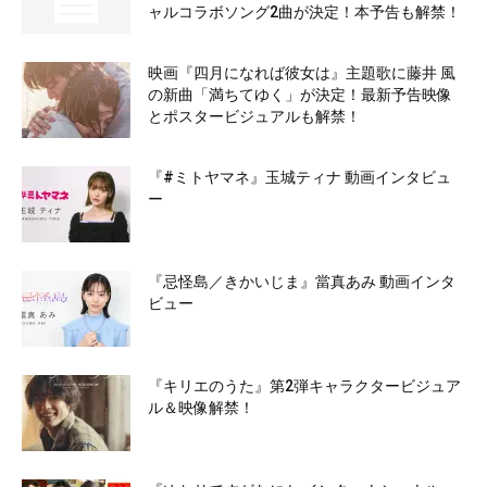
ャルコラボソング2曲が決定！本予告も解禁！
映画『四月になれば彼女は』主題歌に藤井 風
の新曲「満ちてゆく」が決定！最新予告映像
とポスタービジュアルも解禁！
『#ミトヤマネ』玉城ティナ 動画インタビュ
ー
『忌怪島／きかいじま』當真あみ 動画インタ
ビュー
『キリエのうた』第2弾キャラクタービジュア
ル＆映像解禁！