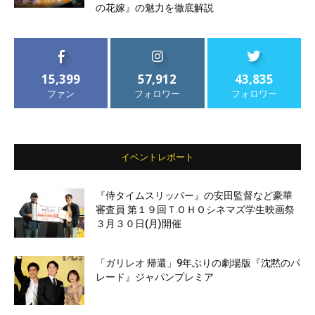
の花嫁』の魅力を徹底解説
15,399
57,912
43,835
ファン
フォロワー
フォロワー
イベントレポート
『侍タイムスリッパー』の安田監督など豪華
審査員 第１９回ＴＯＨＯシネマズ学生映画祭
３月３０日(月)開催
「ガリレオ 帰還」9年ぶりの劇場版『沈黙のパ
レード』ジャパンプレミア