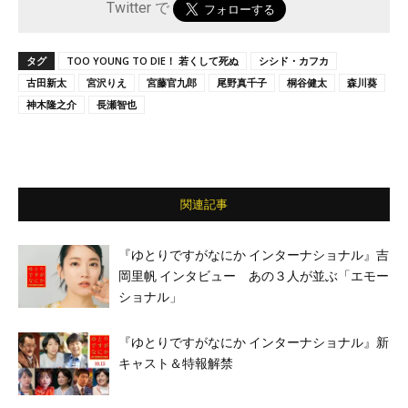
Twitter で
タグ
TOO YOUNG TO DIE！ 若くして死ぬ
シシド・カフカ
古田新太
宮沢りえ
宮藤官九郎
尾野真千子
桐谷健太
森川葵
神木隆之介
長瀬智也
関連記事
『ゆとりですがなにか インターナショナル』吉
岡里帆 インタビュー あの３人が並ぶ「エモー
ショナル」
『ゆとりですがなにか インターナショナル』新
キャスト＆特報解禁