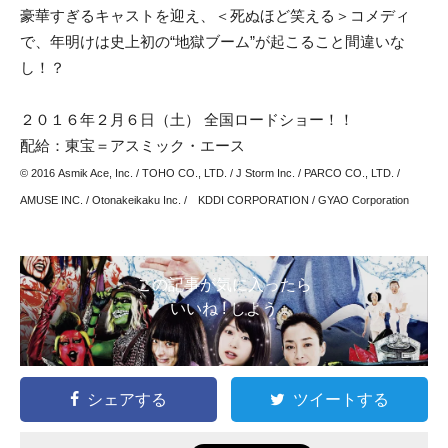
豪華すぎるキャストを迎え、＜死ぬほど笑える＞コメディ
で、年明けは史上初の“地獄ブーム”が起こること間違いな
し！？
２０１６年２月６日（土） 全国ロードショー！！
配給：東宝＝アスミック・エース
© 2016 Asmik Ace, Inc. / TOHO CO., LTD. / J Storm Inc. / PARCO CO., LTD. /
AMUSE INC. / Otonakeikaku Inc. / KDDI CORPORATION / GYAO Corporation
この記事が気に入ったら
いいね ! しよう
シェアする
ツイートする