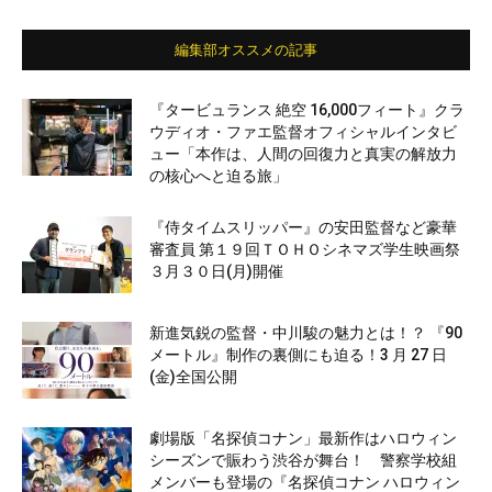
編集部オススメの記事
『タービュランス 絶空 16,000フィート』クラ
ウディオ・ファエ監督オフィシャルインタビ
ュー「本作は、人間の回復力と真実の解放力
の核心へと迫る旅」
『侍タイムスリッパー』の安田監督など豪華
審査員 第１９回ＴＯＨＯシネマズ学生映画祭
３月３０日(月)開催
新進気鋭の監督・中川駿の魅力とは！？ 『90
メートル』制作の裏側にも迫る！3 月 27 日
(金)全国公開
劇場版「名探偵コナン」最新作はハロウィン
シーズンで賑わう渋谷が舞台！ 警察学校組
メンバーも登場の『名探偵コナン ハロウィン