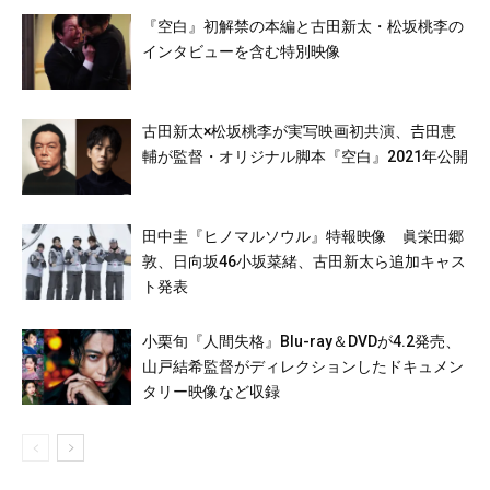
『空白』初解禁の本編と古田新太・松坂桃李の
インタビューを含む特別映像
古田新太×松坂桃李が実写映画初共演、𠮷田恵
輔が監督・オリジナル脚本『空白』2021年公開
田中圭『ヒノマルソウル』特報映像 眞栄田郷
敦、日向坂46小坂菜緒、古田新太ら追加キャス
ト発表
小栗旬『人間失格』Blu-ray＆DVDが4.2発売、
山戸結希監督がディレクションしたドキュメン
タリー映像など収録