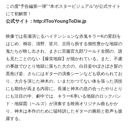
この度“予告編第一弾” “本ポスタービジュアル”が公式サイト
にて初解禁！
公式サイト：http://TooYoungToDie.jp
映像では長瀬演じるハイテンションな赤鬼キラーKの変顔を
はじめ、桐谷、清野、皆川、古田ら扮する個性豊かな地獄の
鬼たちが映し出され、まさに宮藤官九郎ワールド全開の、誰
も見たことのない【爆笑地獄】が描かれている。また、不慮
の事故でひとり地獄に落ちた大介の、白目姿やぼさぼさ髪の
黒焦げ姿、さらにはギターの演奏シーンなども収められてお
り、大介を演じた神木の、いまだかつてない体を張った演技
にも期待が高まる内容に。長瀬と神木の息の合ったやりとり
にも注目の中、劇中では、キラーK率いる地獄のロックバン
ド・地獄図（ヘルズ）が演奏する映画オリジナル曲もかか
り、神木は本作のために猛特訓したギターの腕前と歌声も披
露する。