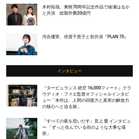
木村拓哉、東映70周年記念作品で綾瀬はるか
と共演 総製作費20億円
河合優実、倍賞千恵子と初共演『PLAN 75』
インタビュー
『タービュランス 絶空 16,000フィート』クラ
ウディオ・ファエ監督オフィシャルインタビ
ュー「本作は、人間の回復力と真実の解放力
の核心へと迫る旅」
『すべての夜を思いだす』見上 愛 インタビュ
ー 「ずっと住んでいる街のような大事な場
所」