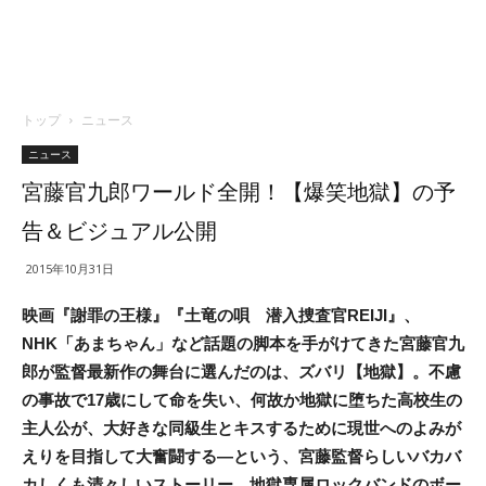
トップ
ニュース
ニュース
宮藤官九郎ワールド全開！【爆笑地獄】の予
告＆ビジュアル公開
2015年10月31日
映画『謝罪の王様』『土竜の唄 潜入捜査官REIJI』、
NHK「あまちゃん」など話題の脚本を手がけてきた宮藤官九
郎が監督最新作の舞台に選んだのは、ズバリ【地獄】。不慮
の事故で17歳にして命を失い、何故か地獄に堕ちた高校生の
主人公が、大好きな同級生とキスするために現世へのよみが
えりを目指して大奮闘する―という、宮藤監督らしいバカバ
カしくも清々しいストーリー。地獄専属ロックバンドのボー