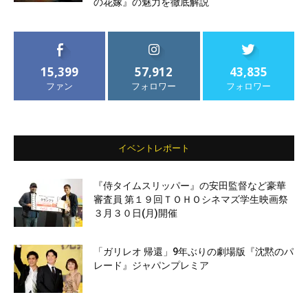
の花嫁』の魅力を徹底解説
15,399
57,912
43,835
ファン
フォロワー
フォロワー
イベントレポート
『侍タイムスリッパー』の安田監督など豪華
審査員 第１９回ＴＯＨＯシネマズ学生映画祭
３月３０日(月)開催
「ガリレオ 帰還」9年ぶりの劇場版『沈黙のパ
レード』ジャパンプレミア