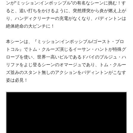
ンが“ミッション:インポッシブル”の有名なシーンに挑む！す
ると、追い打ちをかけるように、突然煙突から炎が燃え上が
り、ハンディクリーナーの充電がなくなり、パディントンは
絶体絶命の大ピンチに！
本シーンは、『ミッション:インポッシブル/ゴースト・プロ
トコル』でトム・クルーズ演じるイーサン・ハントが特殊グ
ローブを使い、世界一高いビルであるドバイのブルジュ・ハ
リファをよじ登るシーンのオマージュであり、トム・クルー
ズ並みのスタント無しのアクションをパディントンがこなす
姿は必見！