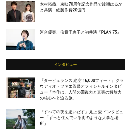
木村拓哉、東映70周年記念作品で綾瀬はるか
と共演 総製作費20億円
河合優実、倍賞千恵子と初共演『PLAN 75』
インタビュー
『タービュランス 絶空 16,000フィート』クラ
ウディオ・ファエ監督オフィシャルインタビ
ュー「本作は、人間の回復力と真実の解放力
の核心へと迫る旅」
『すべての夜を思いだす』見上 愛 インタビュ
ー 「ずっと住んでいる街のような大事な場
所」