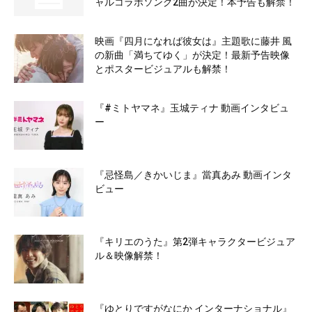
ャルコラボソング2曲が決定！本予告も解禁！
映画『四月になれば彼女は』主題歌に藤井 風
の新曲「満ちてゆく」が決定！最新予告映像
とポスタービジュアルも解禁！
『#ミトヤマネ』玉城ティナ 動画インタビュ
ー
『忌怪島／きかいじま』當真あみ 動画インタ
ビュー
『キリエのうた』第2弾キャラクタービジュア
ル＆映像解禁！
『ゆとりですがなにか インターナショナル』