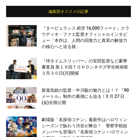
編集部オススメの記事
『タービュランス 絶空 16,000フィート』クラ
ウディオ・ファエ監督オフィシャルインタビ
ュー「本作は、人間の回復力と真実の解放力
の核心へと迫る旅」
『侍タイムスリッパー』の安田監督など豪華
審査員 第１９回ＴＯＨＯシネマズ学生映画祭
３月３０日(月)開催
新進気鋭の監督・中川駿の魅力とは！？ 『90
メートル』制作の裏側にも迫る！3 月 27 日
(金)全国公開
劇場版「名探偵コナン」最新作はハロウィン
シーズンで賑わう渋谷が舞台！ 警察学校組
メンバーも登場の『名探偵コナン ハロウィン