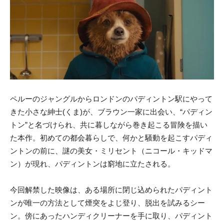
ペルーのジャングルからロンドンのパディントン駅にやって
きた小さな紳士(くま)が、ブラウン一家に出会い、“パディン
トン”と名づけられ、共に暮しながら巻き起こる冒険を描い
た本作。初めての都会暮らしで、何かと騒動を起こすパディ
ントンの前に、謎の美女・ミリセント（ニコール・キッドマ
ン）が現れ、パディントンは窮地に立たされる。
今回解禁した映像は、ある場所に閉じ込められたパディント
ンが唯一の方法として煙突をよじ登り、脱出を試みるシー
ン。傍にあったハンディクリーナーを手に取り、パディント