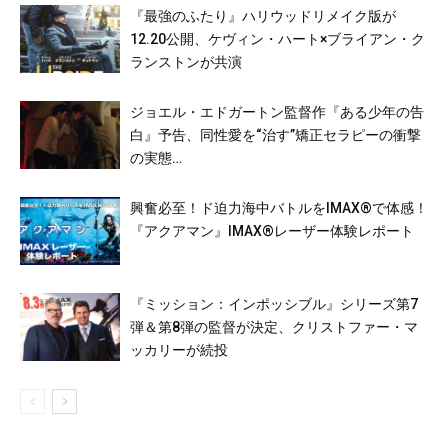
『最強のふたり』ハリウッドリメイク版が
12.20公開、ケヴィン・ハート×ブライアン・ク
ランストンが共演
ジョエル・エドガートン監督作『ある少年の告
白』予告、同性愛を“治す”矯正セラピーの衝撃
の実態…
興奮必至！ド迫力海中バトルをIMAX®で体感！
『アクアマン』IMAX®レーザー体験レポート
『ミッション：インポッシブル』シリーズ第7
弾＆第8弾の監督が決定、クリストファー・マ
ッカリーが続投