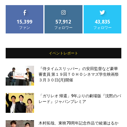
15,399
57,912
43,835
ファン
フォロワー
フォロワー
イベントレポート
『侍タイムスリッパー』の安田監督など豪華
審査員 第１９回ＴＯＨＯシネマズ学生映画祭
３月３０日(月)開催
「ガリレオ 帰還」9年ぶりの劇場版『沈黙のパ
レード』ジャパンプレミア
木村拓哉、東映70周年記念作品で綾瀬はるか