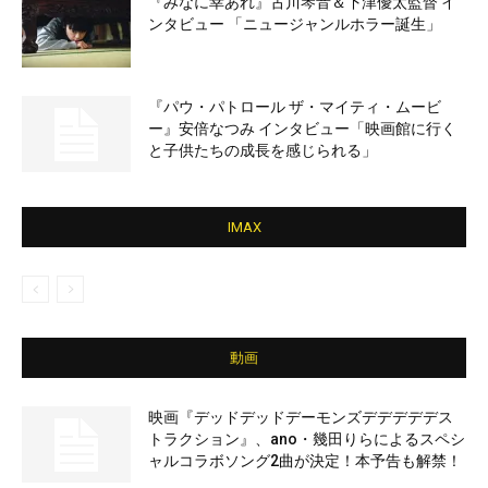
『みなに幸あれ』古川琴音＆下津優太監督 イ
ンタビュー 「ニュージャンルホラー誕生」
『パウ・パトロール ザ・マイティ・ムービ
ー』安倍なつみ インタビュー「映画館に行く
と子供たちの成長を感じられる」
IMAX
動画
映画『デッドデッドデーモンズデデデデデス
トラクション』、ano・幾田りらによるスペシ
ャルコラボソング2曲が決定！本予告も解禁！