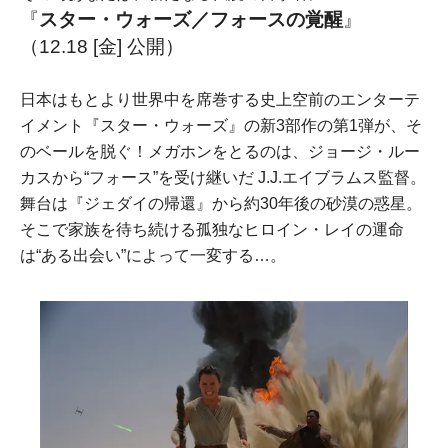
『
スター・ウォーズ／フォースの覚醒
』
（12.18 [金] 公開）
日本はもとより世界中を席巻する史上空前のエンターテ
イメント『スター・ウォーズ』の新3部作の第1弾が、そ
のベールを脱ぐ！メガホンをとるのは、ジョージ・ルー
カスから“フォース”を受け継いだ J.J.エイブラムス監督。
舞台は『ジェダイの帰還』から約30年後の砂漠の惑星。
そこで家族を待ち続ける孤独なヒロイン・レイの運命
は“ある出会い”によって一変する…。