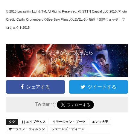
© 2015 Lucasfilm Ltd. & TM. All Rights Reserved. /© STTN Captial,LLC 2015 /Photo
Credit: Caitlin Cronenberg,©See-Saw Films /©LEVEL-5／映画「妖怪ウォッチ」プ
ロジェクト2015
この記事が気に入ったら
いいね ! しよう
シェアする
ツイートする
Twitter で
タグ
J.J.エイブラムス
イモージェン・プーツ
エンマ大王
オーウェン・ウィルソン
ジェームズ・ディーン