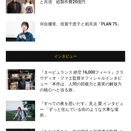
と共演 総製作費20億円
河合優実、倍賞千恵子と初共演『PLAN 75』
インタビュー
『タービュランス 絶空 16,000フィート』クラ
ウディオ・ファエ監督オフィシャルインタビ
ュー「本作は、人間の回復力と真実の解放力
の核心へと迫る旅」
『すべての夜を思いだす』見上 愛 インタビュ
ー 「ずっと住んでいる街のような大事な場
所」