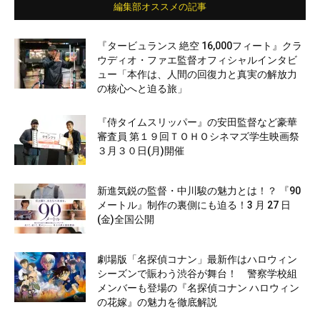
編集部オススメの記事
『タービュランス 絶空 16,000フィート』クラ
ウディオ・ファエ監督オフィシャルインタビ
ュー「本作は、人間の回復力と真実の解放力
の核心へと迫る旅」
『侍タイムスリッパー』の安田監督など豪華
審査員 第１９回ＴＯＨＯシネマズ学生映画祭
３月３０日(月)開催
新進気鋭の監督・中川駿の魅力とは！？ 『90
メートル』制作の裏側にも迫る！3 月 27 日
(金)全国公開
劇場版「名探偵コナン」最新作はハロウィン
シーズンで賑わう渋谷が舞台！ 警察学校組
メンバーも登場の『名探偵コナン ハロウィン
の花嫁』の魅力を徹底解説