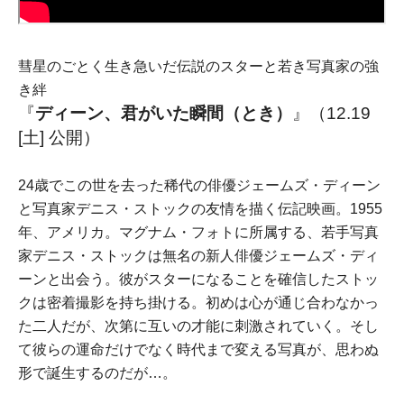
彗星のごとく生き急いだ伝説のスターと若き写真家の強
き絆
『
ディーン、君がいた瞬間（とき）
』
（12.19
[土] 公開）
24歳でこの世を去った稀代の俳優ジェームズ・ディーン
と写真家デニス・ストックの友情を描く伝記映画。1955
年、アメリカ。マグナム・フォトに所属する、若手写真
家デニス・ストックは無名の新人俳優ジェームズ・ディ
ーンと出会う。彼がスターになることを確信したストッ
クは密着撮影を持ち掛ける。初めは心が通じ合わなかっ
た二人だが、次第に互いの才能に刺激されていく。そし
て彼らの運命だけでなく時代まで変える写真が、思わぬ
形で誕生するのだが…。