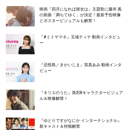
映画『四月になれば彼女は』主題歌に藤井 風
の新曲「満ちてゆく」が決定！最新予告映像
とポスタービジュアルも解禁！
『#ミトヤマネ』玉城ティナ 動画インタビュ
ー
『忌怪島／きかいじま』當真あみ 動画インタ
ビュー
『キリエのうた』第2弾キャラクタービジュア
ル＆映像解禁！
『ゆとりですがなにか インターナショナル』
新キャスト＆特報解禁