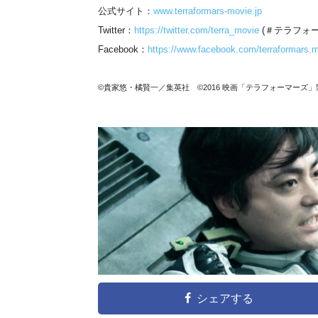
公式サイト：
www.terraformars-movie.jp
Twitter：
https://twitter.com/terra_movie
(＃テラフォー
Facebook：
https://www.facebook.com/terraformars.m
©貴家悠・橘賢一／集英社 ©2016 映画「テラフォーマーズ
シェアする