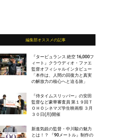
編集部オススメの記事
『タービュランス 絶空 16,000フ
ィート』クラウディオ・ファエ
監督オフィシャルインタビュー
「本作は、人間の回復力と真実
の解放力の核心へと迫る旅」
『侍タイムスリッパー』の安田
監督など豪華審査員 第１９回Ｔ
ＯＨＯシネマズ学生映画祭 ３月
３０日(月)開催
新進気鋭の監督・中川駿の魅力
とは！？ 『90メートル』制作の