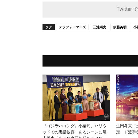
Twitter 
タグ
テラフォーマーズ
三池崇史
伊藤英明
小
『ゴジラvsコング』小栗旬、ハリウ
生田斗真『土
ッドでの裏話披露 あるシーンに尾
定！ド派手