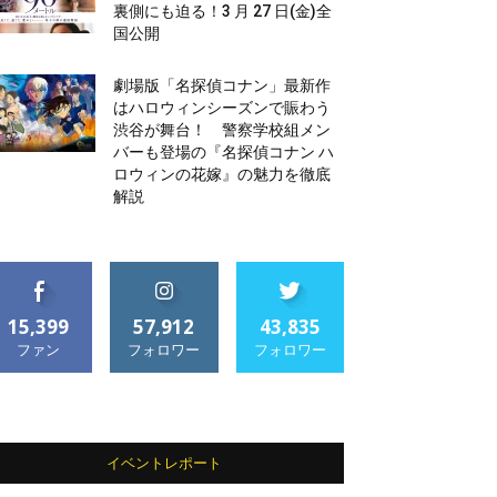
裏側にも迫る！3 月 27 日(金)全
国公開
劇場版「名探偵コナン」最新作
はハロウィンシーズンで賑わう
渋谷が舞台！ 警察学校組メン
バーも登場の『名探偵コナン ハ
ロウィンの花嫁』の魅力を徹底
解説
15,399
57,912
43,835
ファン
フォロワー
フォロワー
イベントレポート