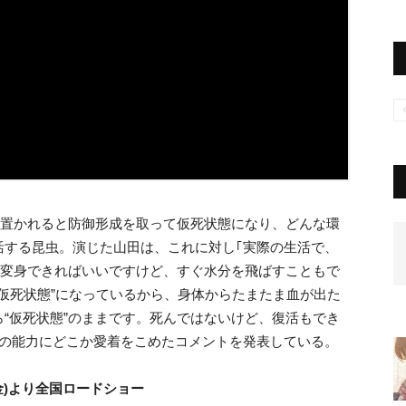
に置かれると防御形成を取って仮死状態になり、どんな環
活する昆虫。演じた山田は、これに対し｢実際の生活で、
と変身できればいいですけど、すぐ水分を飛ばすこともで
“仮死状態”になっているから、身体からたまたま血が出た
“仮死状態”のままです。死んではないけど、復活もでき
間の能力にどこか愛着をこめたコメントを発表している。
金)より全国ロードショー