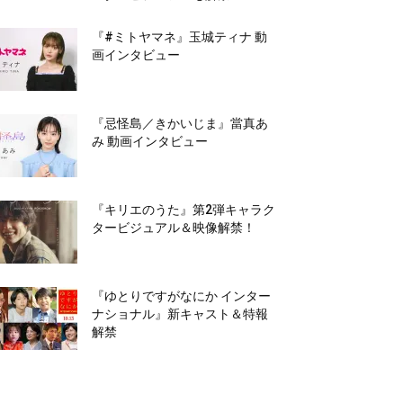
『#ミトヤマネ』玉城ティナ 動
画インタビュー
『忌怪島／きかいじま』當真あ
み 動画インタビュー
『キリエのうた』第2弾キャラク
タービジュアル＆映像解禁！
『ゆとりですがなにか インター
ナショナル』新キャスト＆特報
解禁