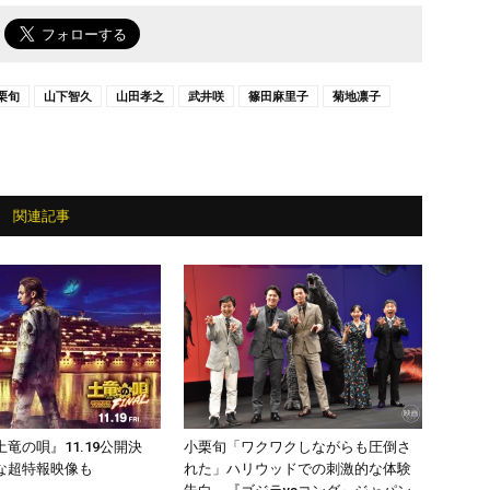
で
栗旬
山下智久
山田孝之
武井咲
篠田麻里子
菊地凛子
関連記事
竜の唄』11.19公開決
小栗旬「ワクワクしながらも圧倒さ
な超特報映像も
れた」ハリウッドでの刺激的な体験