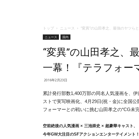
トップ
ニュース
“変異”の山田孝之、最強のヤツら
ニュース
国内
“変異”の山田孝之、
一幕！『テラフォー
2016年2月23日
累計発行部数1,400万部の同名人気漫画を
ストで実写映画化、4月29日(祝・金)に全
フォーマーとの戦いに挑む山田孝之の“CG未
空前絶後の人気漫画 × 三池崇史 × 超豪華キャスト、
今年GW大注目のSFアクションエンターテイメント