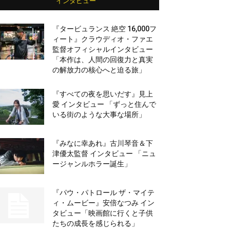
インタビュー
『タービュランス 絶空 16,000フ
ィート』クラウディオ・ファエ
監督オフィシャルインタビュー
「本作は、人間の回復力と真実
の解放力の核心へと迫る旅」
『すべての夜を思いだす』見上
愛 インタビュー 「ずっと住んで
いる街のような大事な場所」
『みなに幸あれ』古川琴音＆下
津優太監督 インタビュー 「ニュ
ージャンルホラー誕生」
『パウ・パトロール ザ・マイテ
ィ・ムービー』安倍なつみ イン
タビュー「映画館に行くと子供
たちの成長を感じられる」