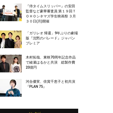
『侍タイムスリッパー』の安田
監督など豪華審査員 第１９回Ｔ
ＯＨＯシネマズ学生映画祭 ３月
３０日(月)開催
「ガリレオ 帰還」9年ぶりの劇場
版『沈黙のパレード』ジャパン
プレミア
木村拓哉、東映70周年記念作品
で綾瀬はるかと共演 総製作費
20億円
河合優実、倍賞千恵子と初共演
『PLAN 75』