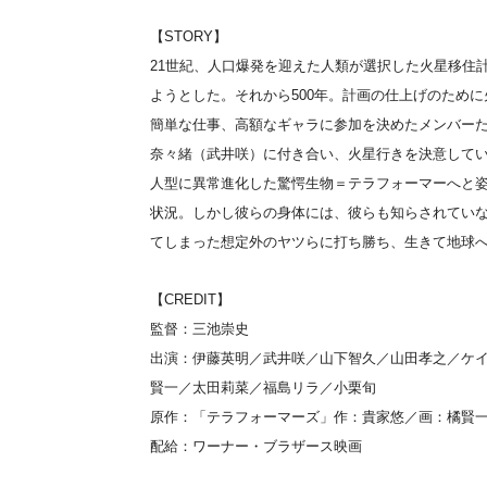
【STORY】
21世紀、人口爆発を迎えた人類が選択した火星移住
ようとした。それから500年。計画の仕上げのため
簡単な仕事、高額なギャラに参加を決めたメンバー
奈々緒（武井咲）に付き合い、火星行きを決意して
人型に異常進化した驚愕生物＝テラフォーマーへと
状況。しかし彼らの身体には、彼らも知らされてい
てしまった想定外のヤツらに打ち勝ち、生きて地球
【CREDIT】
監督：三池崇史
出演：伊藤英明／武井咲／山下智久／山田孝之／ケ
賢一／太田莉菜／福島リラ／小栗旬
原作：「テラフォーマーズ」作：貴家悠／画：橘賢
配給：ワーナー・ブラザース映画