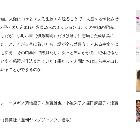
計画。人類はコケと＜ある生物＞を送ることで、火星を地球化させ
に火星へ送り込まれた隊員15人のミッションは、その生物の駆除。
たちだが、小町小吉（伊藤英明）だけは勝手に志願した幼馴染の
いた。ところが火星に着いたら、話が全っ然違う！＜ある生物＞は
姿を変え、その凶暴性で隊員たちに次々と襲いかかる。絶体絶命な
ないある秘策が仕込まれていた！果たして人間たちは自ら生み出し
へ帰ることができるのか。
イン・コスギ／菊地凛子／加藤雅也／小池栄子／篠田麻里子／滝藤
一（集英社「週刊ヤングジャンプ」連載）