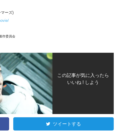
マーズ)
ovie/
」製作委員会
この記事が気に入ったら
いいね ! しよう
ツイートする