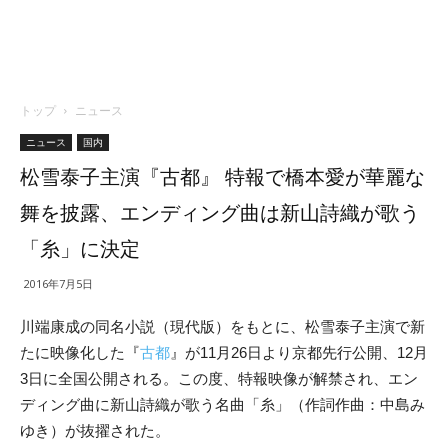
トップ
ニュース
ニュース
国内
松雪泰子主演『古都』 特報で橋本愛が華麗な
舞を披露、エンディング曲は新山詩織が歌う
「糸」に決定
2016年7月5日
川端康成の同名小説（現代版）をもとに、松雪泰子主演で新
たに映像化した『
古都
』が11月26日より京都先行公開、12月
3日に全国公開される。この度、特報映像が解禁され、エン
ディング曲に新山詩織が歌う名曲「糸」（作詞作曲：中島み
ゆき）が抜擢された。