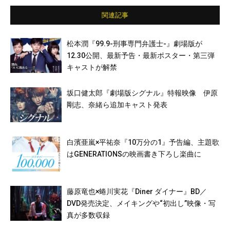
関連記事
松本潤『99.9-刑事専門弁護士-』劇場版が
12.30公開、最新予告・最新ポスター・第三弾
キャストが解禁
坂口健太郎『劇場版シグナル』特報映像 伊原
剛志、奈緒ら追加キャスト発表
白濱亜嵐×平祐奈『10万分の1』予告編、主題歌
はGENERATIONSの映画書き下ろし楽曲に
藤原竜也×蜷川実花『Diner ダイナー』BD／
DVD発売決定、メイキングや“初出し”映像・写
真が多数収録