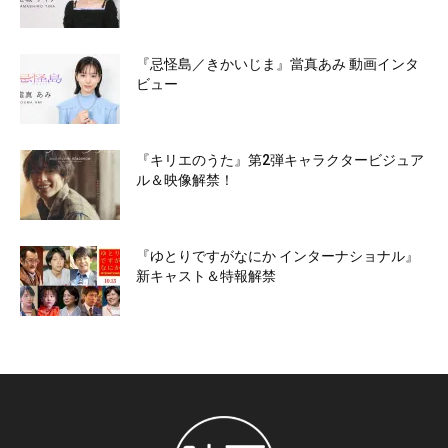
『忌怪島／きかいじま』當真あみ 動画インタ
ビュー
『キリエのうた』第2弾キャラクタービジュア
ル＆映像解禁！
『ゆとりですがなにか インターナショナル』
新キャスト＆特報解禁