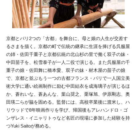
京都とパリ2つの「古都」を舞台に、母と娘の人生が交差す
るさまを描く。京都の町で伝統の継承に生涯を捧げる呉服屋
の姉・佐田千重子と京都伝統の北山杉の里で働く双子の妹・
中田苗子を、松雪泰子が一人二役で演じる。また呉服屋の千
重子の娘・佐田舞に橋本愛、双子の妹・材木屋の苗子の娘
で、京都と並ぶもう一つの古都フランス・パリで一人国立美
術大学に通い絵画制作に励む中田結衣を成海璃子が演じるほ
か、蒼れいな、蒼あんな、葉山奨之、栗塚旭、伊原剛志、奥
田瑛二らが脇を固める。監督には、高校卒業後に渡米し、ハ
リウッドで8年映画作りを学び、帰国後もアレハンドロ・ゴ
ンザレス・イニャリトゥなど名匠の現場に参加した経験を持
つYuki Saitoが務める。