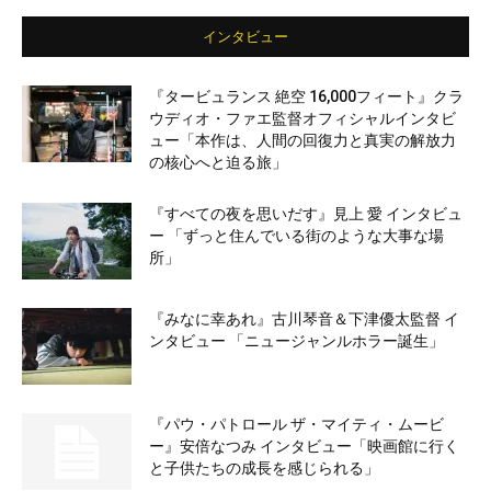
インタビュー
『タービュランス 絶空 16,000フィート』クラ
ウディオ・ファエ監督オフィシャルインタビ
ュー「本作は、人間の回復力と真実の解放力
の核心へと迫る旅」
『すべての夜を思いだす』見上 愛 インタビュ
ー 「ずっと住んでいる街のような大事な場
所」
『みなに幸あれ』古川琴音＆下津優太監督 イ
ンタビュー 「ニュージャンルホラー誕生」
『パウ・パトロール ザ・マイティ・ムービ
ー』安倍なつみ インタビュー「映画館に行く
と子供たちの成長を感じられる」