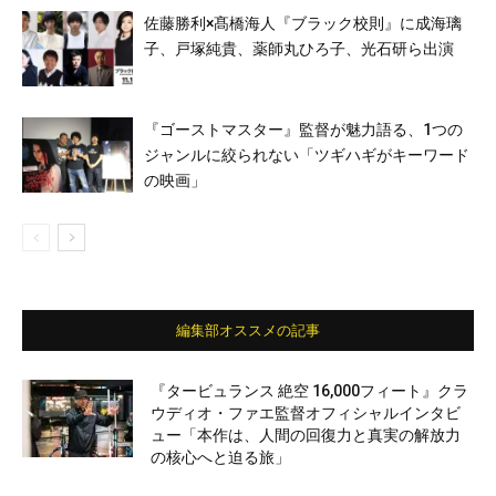
佐藤勝利×髙橋海人『ブラック校則』に成海璃
子、戸塚純貴、薬師丸ひろ子、光石研ら出演
『ゴーストマスター』監督が魅力語る、1つの
ジャンルに絞られない「ツギハギがキーワード
の映画」
編集部オススメの記事
『タービュランス 絶空 16,000フィート』クラ
ウディオ・ファエ監督オフィシャルインタビ
ュー「本作は、人間の回復力と真実の解放力
の核心へと迫る旅」