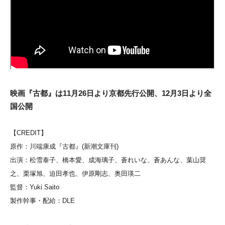
映画『古都』は11月26日より京都先行公開、12月3日より全
国公開
【CREDIT】
原作：川端康成『古都』(新潮文庫刊)
出演：松雪泰子、橋本愛、成海璃子、蒼れいな、蒼あんな、葉山奨
之、栗塚旭、迫田孝也、伊原剛志、奥田瑛二
監督：Yuki Saito
製作幹事・配給：DLE