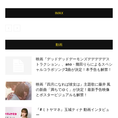
IMAX
動画
映画『デッドデッドデーモンズデデデデデス
トラクション』、ano・幾田りらによるスペシ
ャルコラボソング2曲が決定！本予告も解禁！
映画『四月になれば彼女は』主題歌に藤井 風
の新曲「満ちてゆく」が決定！最新予告映像
とポスタービジュアルも解禁！
『#ミトヤマネ』玉城ティナ 動画インタビュ
ー