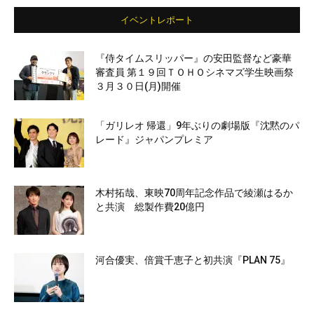
イベントレポート
『侍タイムスリッパー』の安田監督など豪華
審査員 第１９回ＴＯＨＯシネマズ学生映画祭
３月３０日(月)開催
「ガリレオ 帰還」9年ぶりの劇場版『沈黙のパ
レード』ジャパンプレミア
木村拓哉、東映70周年記念作品で綾瀬はるか
と共演 総製作費20億円
河合優実、倍賞千恵子と初共演『PLAN 75』