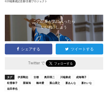
©川端康成記念會/古都プロジェクト
この記事が気に入ったら
いいね ! しよう
シェアする
ツイートする
Twitter で
タグ
伊原剛志
古都
奥田瑛二
川端康成
成海璃子
松雪泰子
栗塚旭
橋本愛
葉山奨之
蒼あんな
蒼れいな
迫田孝也