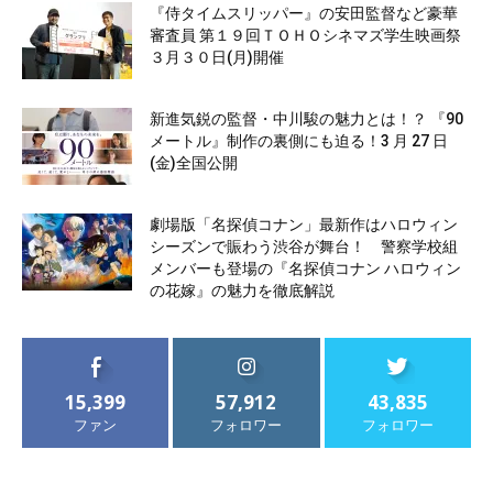
『侍タイムスリッパー』の安田監督など豪華
審査員 第１９回ＴＯＨＯシネマズ学生映画祭
３月３０日(月)開催
新進気鋭の監督・中川駿の魅力とは！？ 『90
メートル』制作の裏側にも迫る！3 月 27 日
(金)全国公開
劇場版「名探偵コナン」最新作はハロウィン
シーズンで賑わう渋谷が舞台！ 警察学校組
メンバーも登場の『名探偵コナン ハロウィン
の花嫁』の魅力を徹底解説
15,399
57,912
43,835
ファン
フォロワー
フォロワー