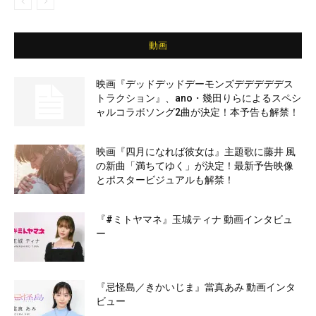
動画
映画『デッドデッドデーモンズデデデデデス
トラクション』、ano・幾田りらによるスペシ
ャルコラボソング2曲が決定！本予告も解禁！
映画『四月になれば彼女は』主題歌に藤井 風
の新曲「満ちてゆく」が決定！最新予告映像
とポスタービジュアルも解禁！
『#ミトヤマネ』玉城ティナ 動画インタビュ
ー
『忌怪島／きかいじま』當真あみ 動画インタ
ビュー