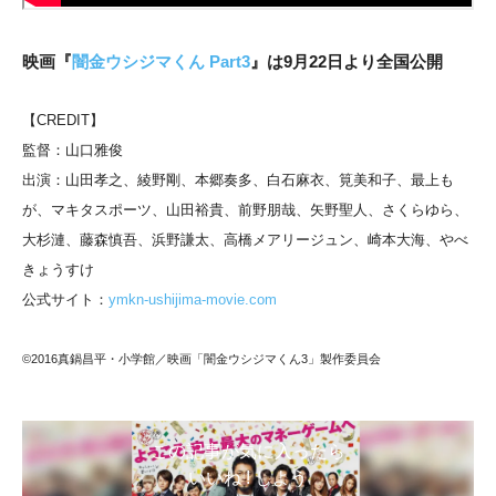
映画『
闇金ウシジマくん Part3
』は9月22日より全国公開
【CREDIT】
監督：山口雅俊
出演：山田孝之、綾野剛、本郷奏多、白石麻衣、筧美和子、最上も
が、マキタスポーツ、山田裕貴、前野朋哉、矢野聖人、さくらゆら、
大杉漣、藤森慎吾、浜野謙太、高橋メアリージュン、崎本大海、やべ
きょうすけ
公式サイト：
ymkn-ushijima-movie.com
©2016真鍋昌平・小学館／映画「闇金ウシジマくん3」製作委員会
この記事が気に入ったら
いいね ! しよう