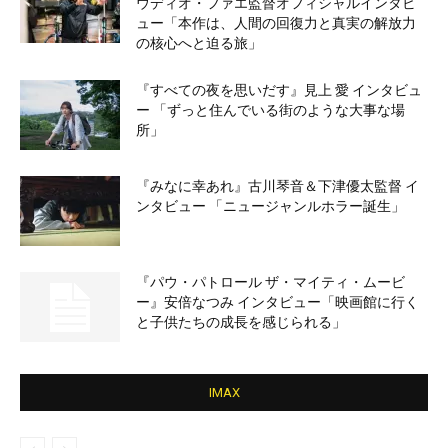
ウディオ・ファエ監督オフィシャルインタビ
ュー「本作は、人間の回復力と真実の解放力
の核心へと迫る旅」
『すべての夜を思いだす』見上 愛 インタビュ
ー 「ずっと住んでいる街のような大事な場
所」
『みなに幸あれ』古川琴音＆下津優太監督 イ
ンタビュー 「ニュージャンルホラー誕生」
『パウ・パトロール ザ・マイティ・ムービ
ー』安倍なつみ インタビュー「映画館に行く
と子供たちの成長を感じられる」
IMAX