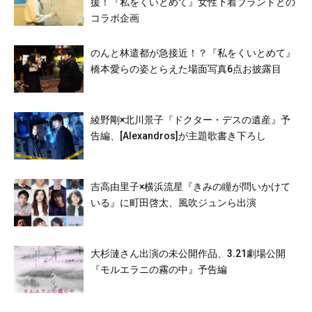
援！『私をくいとめて』女性下着ブランドとの
コラボ企画
のんと林遣都が急接近！？『私をくいとめて』
橋本愛らの姿とらえた場面写真6点お披露目
綾野剛×北川景子『ドクター・デスの遺産』予
告編、[Alexandros]が主題歌書き下ろし
吉高由里子×横浜流星『きみの瞳が問いかけて
いる』に町田啓太、風吹ジュンら出演
大杉漣さん出演の未公開作品、3.21劇場公開
『モルエラニの霧の中』予告編