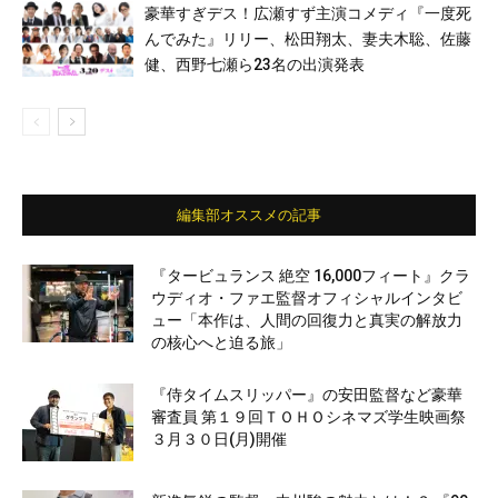
豪華すぎデス！広瀬すず主演コメディ『一度死
んでみた』リリー、松田翔太、妻夫木聡、佐藤
健、西野七瀬ら23名の出演発表
編集部オススメの記事
『タービュランス 絶空 16,000フィート』クラ
ウディオ・ファエ監督オフィシャルインタビ
ュー「本作は、人間の回復力と真実の解放力
の核心へと迫る旅」
『侍タイムスリッパー』の安田監督など豪華
審査員 第１９回ＴＯＨＯシネマズ学生映画祭
３月３０日(月)開催