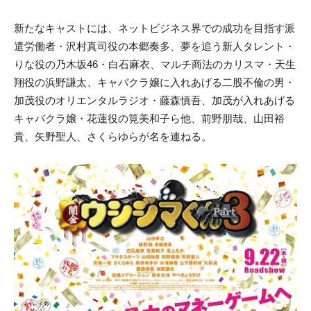
新たなキャストには、ネットビジネス界での成功を目指す派
遣労働者・沢村真司役の本郷奏多、夢を追う新人タレント・
りな役の乃木坂46・白石麻衣、マルチ商法のカリスマ・天生
翔役の浜野謙太、キャバクラ嬢に入れあげる二股不倫の男・
加茂役のオリエンタルラジオ・藤森慎吾、加茂が入れあげる
キャバクラ嬢・花蓮役の筧美和子ら他、前野朋哉、山田裕
貴、矢野聖人、さくらゆらが名を連ねる。