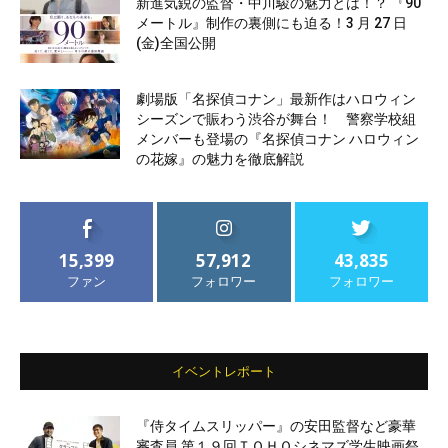
新進気鋭の監督・中川駿の魅力とは！？ 『90
メートル』制作の裏側にも迫る！3 月 27 日
(金)全国公開
劇場版「名探偵コナン」最新作はハロウィン
シーズンで賑わう渋谷が舞台！ 警察学校組
メンバーも登場の『名探偵コナン ハロウィン
の花嫁』の魅力を徹底解説
15,399
57,912
43,835
ファン
フォロワー
フォロワー
イベントレポート
『侍タイムスリッパー』の安田監督など豪華
審査員 第１９回ＴＯＨＯシネマズ学生映画祭