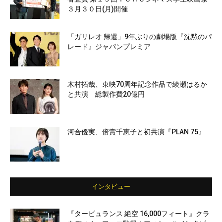
３月３０日(月)開催
「ガリレオ 帰還」9年ぶりの劇場版『沈黙のパ
レード』ジャパンプレミア
木村拓哉、東映70周年記念作品で綾瀬はるか
と共演 総製作費20億円
河合優実、倍賞千恵子と初共演『PLAN 75』
インタビュー
『タービュランス 絶空 16,000フィート』クラ