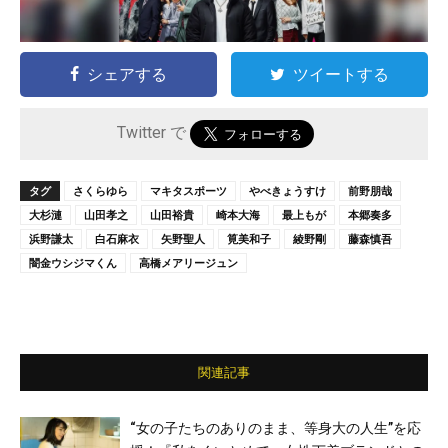
シェアする
ツイートする
Twitter で
タグ
さくらゆら
マキタスポーツ
やべきょうすけ
前野朋哉
大杉漣
山田孝之
山田裕貴
崎本大海
最上もが
本郷奏多
浜野謙太
白石麻衣
矢野聖人
筧美和子
綾野剛
藤森慎吾
闇金ウシジマくん
高橋メアリージュン
関連記事
“女の子たちのありのまま、等身大の人生”を応