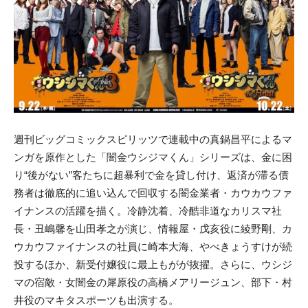
週刊ビッグコミックスピリッツで連載中の真鍋昌平によるマ
ンガを原作とした「闇金ウシジマくん」シリーズは、金に困
り“後がない”客たちに超暴利で金を貸し付け、返済が滞る債
務者は徹底的に追い込んで回収する闇金業者・カウカウファ
イナンスの活躍を描く。冷静沈着、冷酷非道なカリスマ社
長・丑嶋馨を山田孝之が演じ、情報屋・戊亥役に綾野剛、カ
ウカウファイナンスの社員に崎本大海、やべきょうすけが続
投するほか、新受付嬢役に最上もがが抜擢。さらに、ウシジ
マの宿敵・女闇金の犀原役の高橋メアリージュン、部下・村
井役のマキタスポーツも出演する。