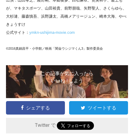
出演：山田孝之、綾野剛、本郷奏多、白石麻衣、筧美和子、最上も
が、マキタスポーツ、山田裕貴、前野朋哉、矢野聖人、さくらゆら、
大杉漣、藤森慎吾、浜野謙太、高橋メアリージュン、崎本大海、やべ
きょうすけ
公式サイト：
ymkn-ushijima-movie.com
©2016真鍋昌平・小学館／映画「闇金ウシジマくん3」製作委員会
この記事が気に入ったら
いいね ! しよう
シェアする
ツイートする
Twitter で