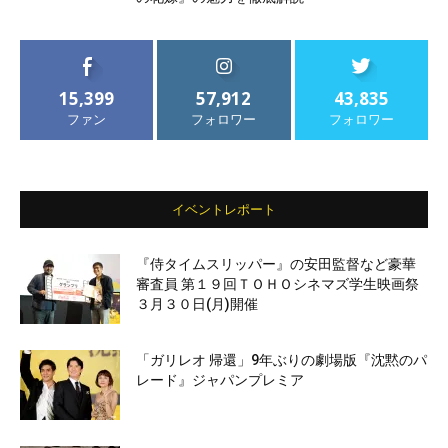
15,399
57,912
43,835
ファン
フォロワー
フォロワー
イベントレポート
『侍タイムスリッパー』の安田監督など豪華
審査員 第１９回ＴＯＨＯシネマズ学生映画祭
３月３０日(月)開催
「ガリレオ 帰還」9年ぶりの劇場版『沈黙のパ
レード』ジャパンプレミア