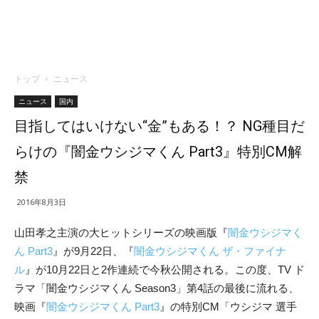
トップ
ニュース
ニュース
国内
目指してはいけない“金”もある！？ NG種目だ
らけの『闇金ウシジマくん Part3』特別CM解
禁
2016年8月3日
山田孝之主演の大ヒットシリーズの映画版『
闇金ウシジマく
ん Part3
』が9月22日、『
闇金ウシジマくん ザ・ファイナ
ル
』が10月22日と2作連続で今秋公開される。この度、TV ド
ラマ「闇金ウシジマくん Season3」第4話の最後に流れる、
映画『
闇金ウシジマくん Part3
』の特別CM「ウシジマ 選手