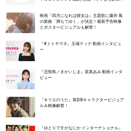
映画『四月になれば彼女は』主題歌に藤井 風
の新曲「満ちてゆく」が決定！最新予告映像
とポスタービジュアルも解禁！
『#ミトヤマネ』玉城ティナ 動画インタビュ
ー
『忌怪島／きかいじま』當真あみ 動画インタ
ビュー
『キリエのうた』第2弾キャラクタービジュア
ル＆映像解禁！
『ゆとりですがなにか インターナショナル』