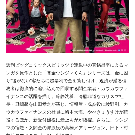
週刊ビッグコミックスピリッツで連載中の真鍋昌平によるマ
ンガを原作とした「闇金ウシジマくん」シリーズは、金に困
り“後がない”客たちに超暴利で金を貸し付け、返済が滞る債
務者は徹底的に追い込んで回収する闇金業者・カウカウファ
イナンスの活躍を描く。冷静沈着、冷酷非道なカリスマ社
長・丑嶋馨を山田孝之が演じ、情報屋・戊亥役に綾野剛、カ
ウカウファイナンスの社員に崎本大海、やべきょうすけが続
投するほか、新受付嬢役に最上もがが抜擢。さらに、ウシジ
マの宿敵・女闇金の犀原役の高橋メアリージュン、部下・村