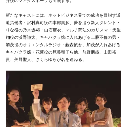
井役のマキタスポーツも出演する。
新たなキャストには、ネットビジネス界での成功を目指す派
遣労働者・沢村真司役の本郷奏多、夢を追う新人タレント・
りな役の乃木坂46・白石麻衣、マルチ商法のカリスマ・天生
翔役の浜野謙太、キャバクラ嬢に入れあげる二股不倫の男・
加茂役のオリエンタルラジオ・藤森慎吾、加茂が入れあげる
キャバクラ嬢・花蓮役の筧美和子ら他、前野朋哉、山田裕
貴、矢野聖人、さくらゆらが名を連ねる。