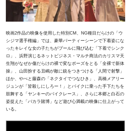
映画2作品の映像を使用した特別CM、NG種目だらけの「ウ
シジマ選手権編」では、豪華パーティーシーンで下着姿にな
ったキレイな女の子たちがプールに飛び込む「下着でシンク
ロ」、浜野演じるネットビジネス・マルチ商法のカリスマ天
生翔がなぜか傷だらけの裸で変なポーズをとる「全裸で新体
操」、山田扮する丑嶋が敵に銃をつきつける「人間で射撃」
ほか、やべと藤森の「ネクタイでつなひき」、高橋メアリー
ジュンが「皆殺しにしろー！」とバイクに乗った手下たちを
鼓舞する「ヤンキーのバイクレース」、さらに本郷と白石の
姿捉えた「バカラ賭博」など遊び心満載の映像に仕上がって
いる。