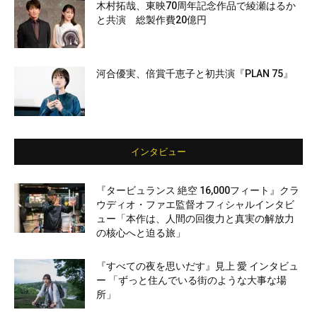
木村拓哉、東映70周年記念作品で綾瀬はるか
と共演 総製作費20億円
河合優実、倍賞千恵子と初共演『PLAN 75』
インタビュー
『タービュランス 絶空 16,000フィート』クラ
ウディオ・ファエ監督オフィシャルインタビ
ュー「本作は、人間の回復力と真実の解放力
の核心へと迫る旅」
『すべての夜を思いだす』見上 愛 インタビュ
ー 「ずっと住んでいる街のような大事な場
所」