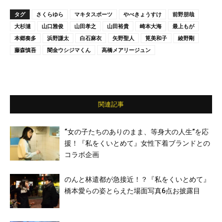
タグ
さくらゆら
マキタスポーツ
やべきょうすけ
前野朋哉
大杉漣
山口雅俊
山田孝之
山田裕貴
崎本大海
最上もが
本郷奏多
浜野謙太
白石麻衣
矢野聖人
筧美和子
綾野剛
藤森慎吾
闇金ウシジマくん
高橋メアリージュン
関連記事
“女の子たちのありのまま、等身大の人生”を応
援！『私をくいとめて』女性下着ブランドとの
コラボ企画
のんと林遣都が急接近！？『私をくいとめて』
橋本愛らの姿とらえた場面写真6点お披露目