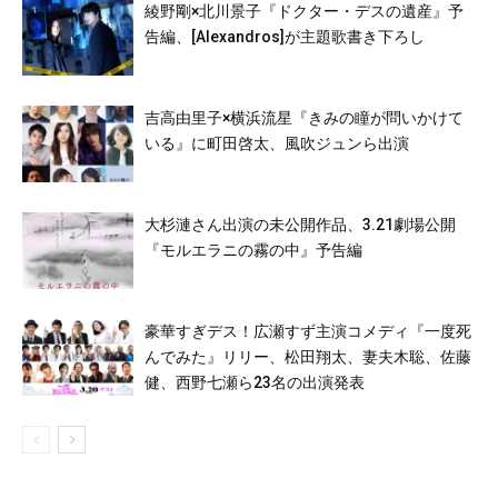
綾野剛×北川景子『ドクター・デスの遺産』予
告編、[Alexandros]が主題歌書き下ろし
吉高由里子×横浜流星『きみの瞳が問いかけて
いる』に町田啓太、風吹ジュンら出演
大杉漣さん出演の未公開作品、3.21劇場公開
『モルエラニの霧の中』予告編
豪華すぎデス！広瀬すず主演コメディ『一度死
んでみた』リリー、松田翔太、妻夫木聡、佐藤
健、西野七瀬ら23名の出演発表