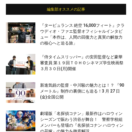
編集部オススメの記事
『タービュランス 絶空 16,000フィート』クラ
ウディオ・ファエ監督オフィシャルインタビ
ュー「本作は、人間の回復力と真実の解放力
の核心へと迫る旅」
『侍タイムスリッパー』の安田監督など豪華
審査員 第１９回ＴＯＨＯシネマズ学生映画祭
３月３０日(月)開催
新進気鋭の監督・中川駿の魅力とは！？ 『90
メートル』制作の裏側にも迫る！3 月 27 日
(金)全国公開
劇場版「名探偵コナン」最新作はハロウィン
シーズンで賑わう渋谷が舞台！ 警察学校組
メンバーも登場の『名探偵コナン ハロウィン
の花嫁』の魅力を徹底解説