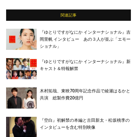
関連記事
『ゆとりですがなにか インターナショナル』吉
岡里帆 インタビュー あの３人が並ぶ「エモー
ショナル」
『ゆとりですがなにか インターナショナル』新
キャスト＆特報解禁
木村拓哉、東映70周年記念作品で綾瀬はるかと
共演 総製作費20億円
『空白』初解禁の本編と古田新太・松坂桃李の
インタビューを含む特別映像