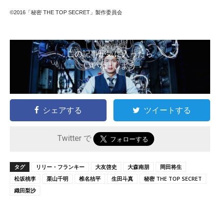
©2016「秘密 THE TOP SECRET」製作委員会
この記事が気に入ったら
いいね ! しよう
シェアする
ツイートする
Twitter で
タグ
リリー・フランキー
大友啓史
大森南朋
岡田将生
松坂桃李
栗山千明
椎名桔平
生田斗真
秘密 THE TOP SECRET
織田梨沙