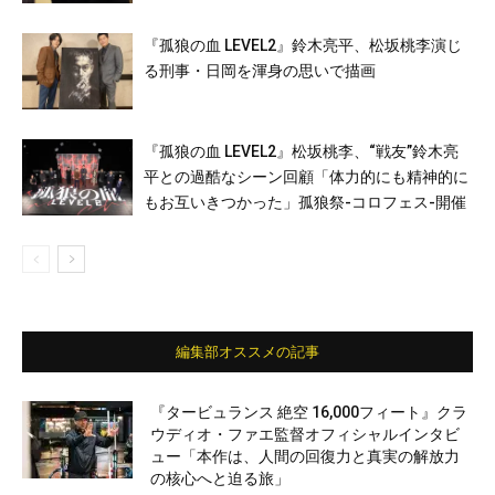
『孤狼の血 LEVEL2』鈴木亮平、松坂桃李演じ
る刑事・日岡を渾身の思いで描画
『孤狼の血 LEVEL2』松坂桃李、“戦友”鈴木亮
平との過酷なシーン回顧「体力的にも精神的に
もお互いきつかった」孤狼祭-コロフェス-開催
編集部オススメの記事
『タービュランス 絶空 16,000フィート』クラ
ウディオ・ファエ監督オフィシャルインタビ
ュー「本作は、人間の回復力と真実の解放力
の核心へと迫る旅」