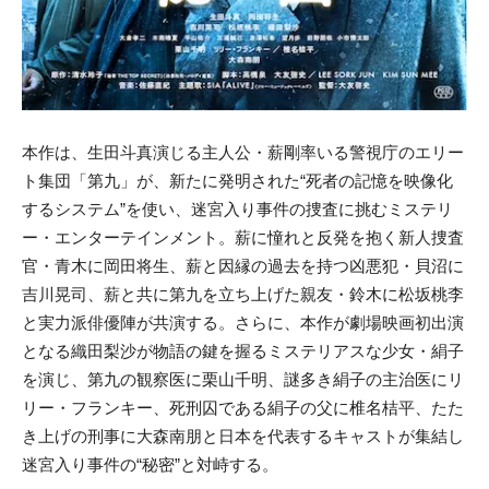
本作は、生田斗真演じる主人公・薪剛率いる警視庁のエリー
ト集団「第九」が、新たに発明された“死者の記憶を映像化
するシステム”を使い、迷宮入り事件の捜査に挑むミステリ
ー・エンターテインメント。薪に憧れと反発を抱く新人捜査
官・青木に岡田将生、薪と因縁の過去を持つ凶悪犯・貝沼に
吉川晃司、薪と共に第九を立ち上げた親友・鈴木に松坂桃李
と実力派俳優陣が共演する。さらに、本作が劇場映画初出演
となる織田梨沙が物語の鍵を握るミステリアスな少女・絹子
を演じ、第九の観察医に栗山千明、謎多き絹子の主治医にリ
リー・フランキー、死刑囚である絹子の父に椎名桔平、たた
き上げの刑事に大森南朋と日本を代表するキャストが集結し
迷宮入り事件の“秘密”と対峙する。