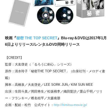
映画『
秘密 THE TOP SECRET
』Blu-ray＆DVDは2017年1月
6日よりリリース/レンタルDVD同時リリース
【CREDIT】
監督：大友啓史（「るろうに剣心」シリーズ）
原作：清水玲子「秘密THE TOP SECRET」（白泉社刊・メロディ連
載）
脚本：高橋泉／大友啓史／LEE SORK JUN／KIM SUN MEE
出演：生田斗真／岡田将生／松坂桃李／織田梨沙／栗山千明／リリ
ー・フランキー／椎名桔平／大森南朋
企画・配給：松竹 公式サイト：
http://himitsu-movie.jp/