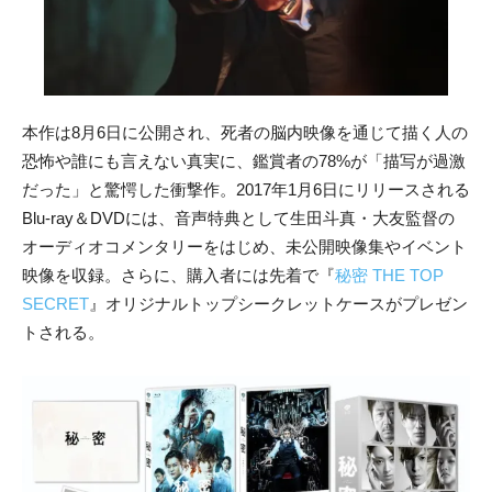
本作は8月6日に公開され、死者の脳内映像を通じて描く人の
恐怖や誰にも言えない真実に、鑑賞者の78%が「描写が過激
だった」と驚愕した衝撃作。2017年1月6日にリリースされる
Blu-ray＆DVDには、音声特典として生田斗真・大友監督の
オーディオコメンタリーをはじめ、未公開映像集やイベント
映像を収録。さらに、購入者には先着で『
秘密 THE TOP
SECRET
』オリジナルトップシークレットケースがプレゼン
トされる。