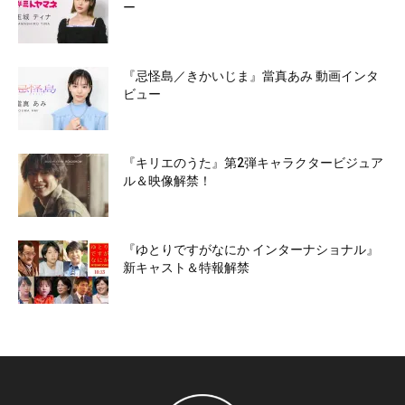
ー
『忌怪島／きかいじま』當真あみ 動画インタ
ビュー
『キリエのうた』第2弾キャラクタービジュア
ル＆映像解禁！
『ゆとりですがなにか インターナショナル』
新キャスト＆特報解禁