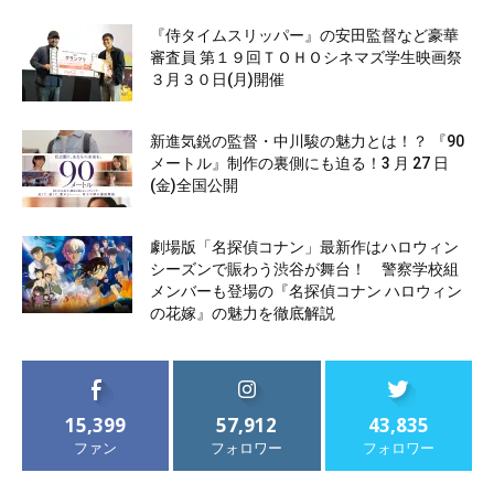
『侍タイムスリッパー』の安田監督など豪華
審査員 第１９回ＴＯＨＯシネマズ学生映画祭
３月３０日(月)開催
新進気鋭の監督・中川駿の魅力とは！？ 『90
メートル』制作の裏側にも迫る！3 月 27 日
(金)全国公開
劇場版「名探偵コナン」最新作はハロウィン
シーズンで賑わう渋谷が舞台！ 警察学校組
メンバーも登場の『名探偵コナン ハロウィン
の花嫁』の魅力を徹底解説
15,399
57,912
43,835
ファン
フォロワー
フォロワー