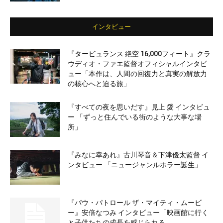
インタビュー
『タービュランス 絶空 16,000フィート』クラ
ウディオ・ファエ監督オフィシャルインタビ
ュー「本作は、人間の回復力と真実の解放力
の核心へと迫る旅」
『すべての夜を思いだす』見上 愛 インタビュ
ー 「ずっと住んでいる街のような大事な場
所」
『みなに幸あれ』古川琴音＆下津優太監督 イ
ンタビュー 「ニュージャンルホラー誕生」
『パウ・パトロール ザ・マイティ・ムービ
ー』安倍なつみ インタビュー「映画館に行く
と子供たちの成長を感じられる」