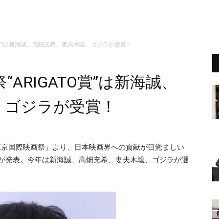
TO賞”は新海誠、高畑充希、妻夫木聡、ゴジラが受賞！
“ARIGATO賞”は新海誠、
、ゴジラが受賞！
9回東京国際映画祭」より、日本映画界への貢献が目覚ましい
受賞者が発表。今年は新海誠、高畑充希、妻夫木聡、ゴジラが選