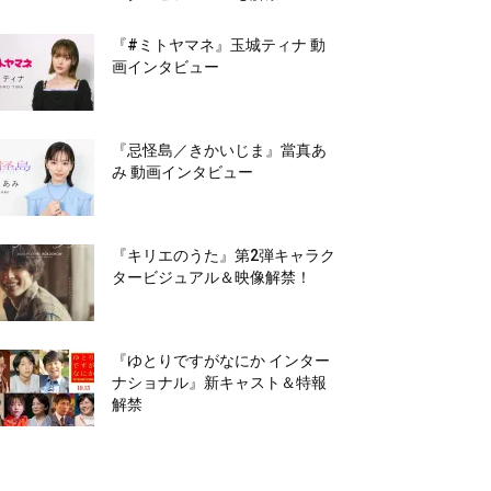
『#ミトヤマネ』玉城ティナ 動
画インタビュー
『忌怪島／きかいじま』當真あ
み 動画インタビュー
『キリエのうた』第2弾キャラク
タービジュアル＆映像解禁！
『ゆとりですがなにか インター
ナショナル』新キャスト＆特報
解禁