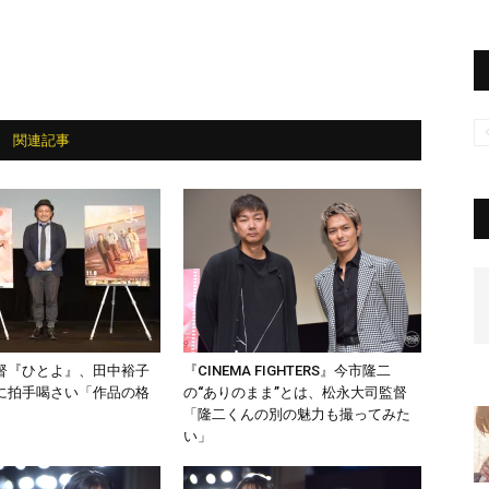
関連記事
督『ひとよ』、田中裕子
『CINEMA FIGHTERS』今市隆二
に拍手喝さい「作品の格
の“ありのまま”とは、松永大司監督
」
「隆二くんの別の魅力も撮ってみた
い」