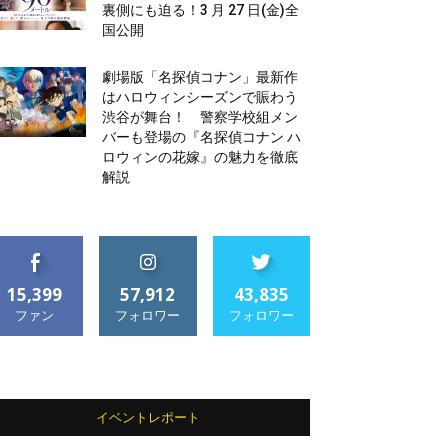
裏側にも迫る！3 月 27 日(金)全
国公開
劇場版「名探偵コナン」最新作
はハロウィンシーズンで賑わう
渋谷が舞台！ 警察学校組メン
バーも登場の『名探偵コナン ハ
ロウィンの花嫁』の魅力を徹底
解説
15,399
57,912
43,835
ファン
フォロワー
フォロワー
イベントレポート