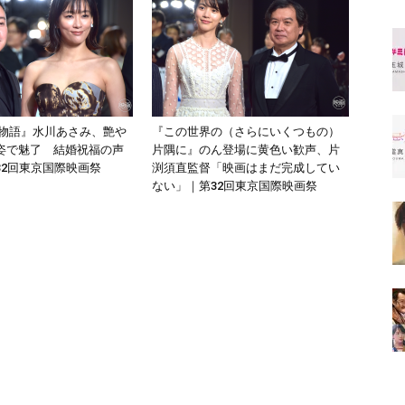
妻物語』水川あさみ、艶や
『この世界の（さらにいくつもの）
姿で魅了 結婚祝福の声
片隅に』のん登場に黄色い歓声、片
32回東京国際映画祭
渕須直監督「映画はまだ完成してい
ない」｜第32回東京国際映画祭