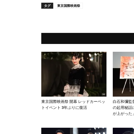
タグ
東京国際映画祭
東京国際映画祭 開幕 レッドカーペッ
白石和彌監
トイベント 3年ぶりに復活
の起用秘話
が上がった