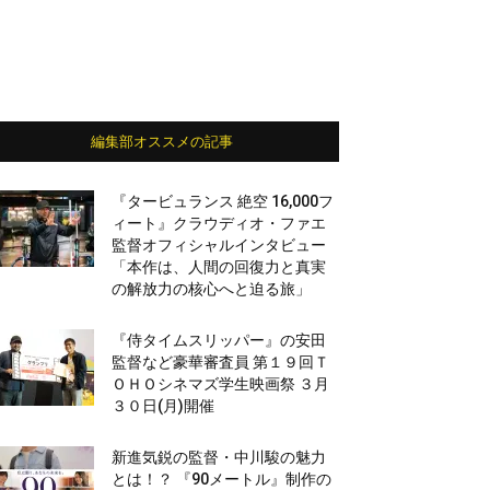
編集部オススメの記事
『タービュランス 絶空 16,000フ
ィート』クラウディオ・ファエ
監督オフィシャルインタビュー
「本作は、人間の回復力と真実
の解放力の核心へと迫る旅」
『侍タイムスリッパー』の安田
監督など豪華審査員 第１９回Ｔ
ＯＨＯシネマズ学生映画祭 ３月
３０日(月)開催
新進気鋭の監督・中川駿の魅力
とは！？ 『90メートル』制作の