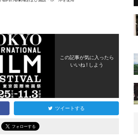
この記事が気に入ったら
いいね ! しよう
ツイートする
で