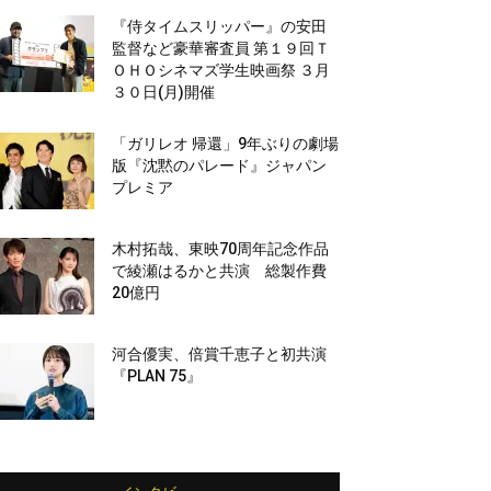
『侍タイムスリッパー』の安田
監督など豪華審査員 第１９回Ｔ
ＯＨＯシネマズ学生映画祭 ３月
３０日(月)開催
「ガリレオ 帰還」9年ぶりの劇場
版『沈黙のパレード』ジャパン
プレミア
木村拓哉、東映70周年記念作品
で綾瀬はるかと共演 総製作費
20億円
河合優実、倍賞千恵子と初共演
『PLAN 75』