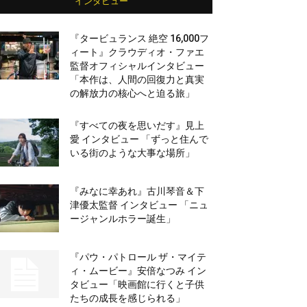
インタビュー
『タービュランス 絶空 16,000フ
ィート』クラウディオ・ファエ
監督オフィシャルインタビュー
「本作は、人間の回復力と真実
の解放力の核心へと迫る旅」
『すべての夜を思いだす』見上
愛 インタビュー 「ずっと住んで
いる街のような大事な場所」
『みなに幸あれ』古川琴音＆下
津優太監督 インタビュー 「ニュ
ージャンルホラー誕生」
『パウ・パトロール ザ・マイテ
ィ・ムービー』安倍なつみ イン
タビュー「映画館に行くと子供
たちの成長を感じられる」