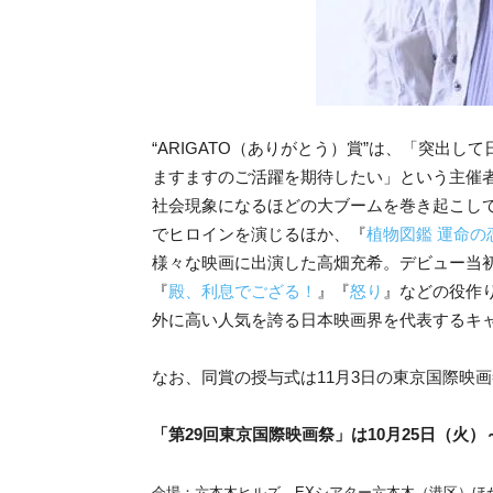
“ARIGATO（ありがとう）賞”は、「突出
ますますのご活躍を期待したい」という主催
社会現象になるほどの大ブームを巻き起こし
でヒロインを演じるほか、『
植物図鑑 運命の
様々な映画に出演した高畑充希。デビュー当
『
殿、利息でござる！
』『
怒り
』などの役作
外に高い人気を誇る日本映画界を代表するキ
なお、同賞の授与式は11月3日の東京国際映
「第29回東京国際映画祭」は10月25日（火）
会場：六本木ヒルズ、EXシアター六本木（港区）ほ