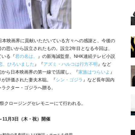
して日本映画界に貢献いただいている方々への感謝と、今後の
者の思いから設立されたもの。設立2年目となる今回は、
ている『
君の名は。
』の新海誠監督。NHK連続テレビ小説
恋、ひろいました
』『
アズミ・ハルコは行方不明
』など
初から日本映画界の第一線で活躍し、『
家族はつらいよ
』
りが評価された妻夫木聡。『
シン・ゴジラ
』など長年国内
ャラクター・ゴジラへ贈る。
画祭クロージングセレモニーにて行われる。
～11月3日（木・祝）開催
か都内の各劇場および施設・ホールを使用