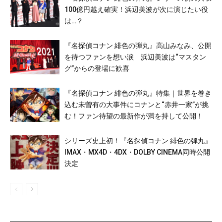
100億円越え確実！浜辺美波が次に演じたい役
は…？
『名探偵コナン 緋色の弾丸』高山みなみ、公開
を待つファンを想い涙 浜辺美波は“マスタン
グ”からの登場に歓喜
『名探偵コナン 緋色の弾丸』特集｜世界を巻き
込む未曽有の大事件にコナンと“赤井一家”が挑
む！ファン待望の最新作が満を持して公開！
シリーズ史上初！『名探偵コナン 緋色の弾丸』
IMAX・MX4D・4DX・DOLBY CINEMA同時公開
決定