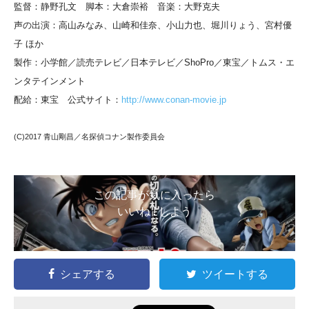
監督：静野孔文 脚本：大倉崇裕 音楽：大野克夫
声の出演：高山みなみ、山崎和佳奈、小山力也、堀川りょう、宮村優
子 ほか
製作：小学館／読売テレビ／日本テレビ／ShoPro／東宝／トムス・エ
ンタテインメント
配給：東宝 公式サイト：
http://www.conan-movie.jp
(C)2017 青山剛昌／名探偵コナン製作委員会
この記事が気に入ったら
いいね ! しよう
シェアする
ツイートする