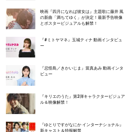
映画『四月になれば彼女は』主題歌に藤井 風
の新曲「満ちてゆく」が決定！最新予告映像
とポスタービジュアルも解禁！
『#ミトヤマネ』玉城ティナ 動画インタビュ
ー
『忌怪島／きかいじま』當真あみ 動画インタ
ビュー
『キリエのうた』第2弾キャラクタービジュア
ル＆映像解禁！
『ゆとりですがなにか インターナショナル』
新キャスト＆特報解禁