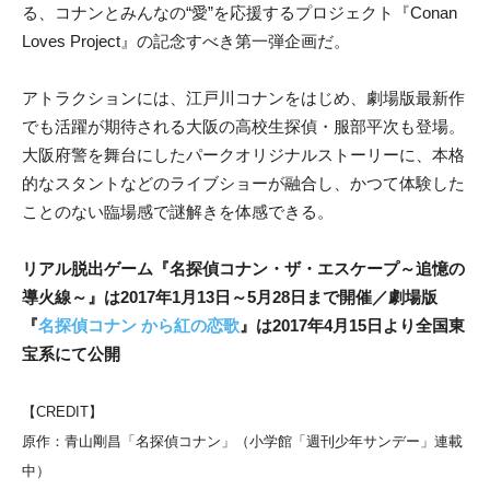
る、コナンとみんなの“愛”を応援するプロジェクト『Conan
Loves Project』の記念すべき第一弾企画だ。
アトラクションには、江戸川コナンをはじめ、劇場版最新作
でも活躍が期待される大阪の高校生探偵・服部平次も登場。
大阪府警を舞台にしたパークオリジナルストーリーに、本格
的なスタントなどのライブショーが融合し、かつて体験した
ことのない臨場感で謎解きを体感できる。
リアル脱出ゲーム『名探偵コナン・ザ・エスケープ～追憶の
導火線～』は2017年1月13日～5月28日まで開催／
劇場版
『
名探偵コナン から紅の恋歌
』は2017年4月15日より全国東
宝系にて公開
【CREDIT】
原作：青山剛昌「名探偵コナン」（小学館「週刊少年サンデー」連載
中）