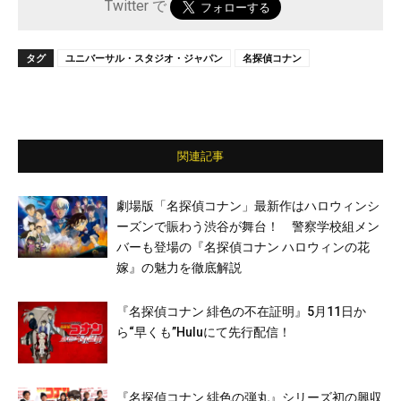
Twitter で
タグ
ユニバーサル・スタジオ・ジャパン
名探偵コナン
関連記事
劇場版「名探偵コナン」最新作はハロウィンシ
ーズンで賑わう渋谷が舞台！ 警察学校組メン
バーも登場の『名探偵コナン ハロウィンの花
嫁』の魅力を徹底解説
『名探偵コナン 緋色の不在証明』5月11日か
ら“早くも”Huluにて先行配信！
『名探偵コナン 緋色の弾丸』シリーズ初の興収