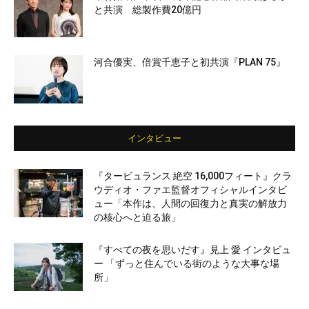
と共演 総製作費20億円
河合優実、倍賞千恵子と初共演『PLAN 75』
インタビュー
『タービュランス 絶空 16,000フィート』クラ
ウディオ・ファエ監督オフィシャルインタビ
ュー「本作は、人間の回復力と真実の解放力
の核心へと迫る旅」
『すべての夜を思いだす』見上 愛 インタビュ
ー 「ずっと住んでいる街のような大事な場
所」