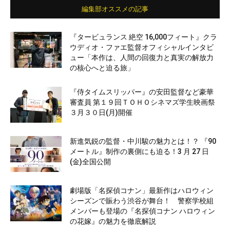
編集部オススメの記事
『タービュランス 絶空 16,000フィート』クラ
ウディオ・ファエ監督オフィシャルインタビ
ュー「本作は、人間の回復力と真実の解放力
の核心へと迫る旅」
『侍タイムスリッパー』の安田監督など豪華
審査員 第１９回ＴＯＨＯシネマズ学生映画祭
３月３０日(月)開催
新進気鋭の監督・中川駿の魅力とは！？ 『90
メートル』制作の裏側にも迫る！3 月 27 日
(金)全国公開
劇場版「名探偵コナン」最新作はハロウィン
シーズンで賑わう渋谷が舞台！ 警察学校組
メンバーも登場の『名探偵コナン ハロウィン
の花嫁』の魅力を徹底解説