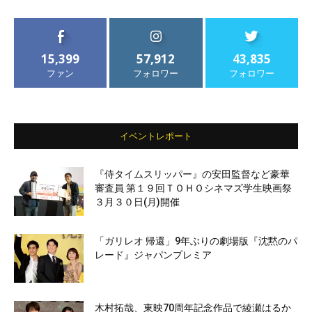
15,399
57,912
43,835
ファン
フォロワー
フォロワー
イベントレポート
『侍タイムスリッパー』の安田監督など豪華
審査員 第１９回ＴＯＨＯシネマズ学生映画祭
３月３０日(月)開催
「ガリレオ 帰還」9年ぶりの劇場版『沈黙のパ
レード』ジャパンプレミア
木村拓哉、東映70周年記念作品で綾瀬はるか