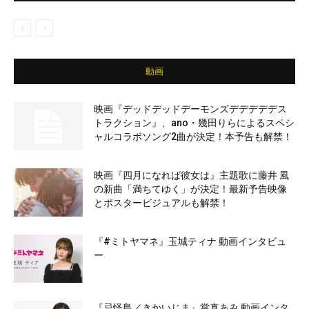
動画
映画『デッドデッドデーモンズデデデデデス
トラクション』、ano・幾田りらによるスペシ
ャルコラボソング2曲が決定！本予告も解禁！
映画『四月になれば彼女は』主題歌に藤井 風
の新曲「満ちてゆく」が決定！最新予告映像
とポスタービジュアルも解禁！
『#ミトヤマネ』玉城ティナ 動画インタビュ
ー
『忌怪島／きかいじま』當真あみ 動画インタ