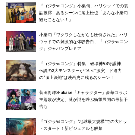
『ゴジラvsコング』小栗旬、ハリウッドでの裏
話披露 あるシーンに尾上松也「あんな小栗旬
観たことない！」
小栗旬「ワクワクしながらも圧倒された」ハリ
ウッドでの刺激的な体験告白、『ゴジラvsコン
グ』ジャパンプレミア
『ゴジラvsコング』特集｜破壊神VS守護神、
伝説の2大モンスターがついに激突！ド迫力
の“頂上決戦”は映画史に残る名シーン！
菅田将暉×Fukase『キャラクター』豪華コラボ
主題歌が決定、謎が謎を呼ぶ衝撃展開の最新予
告も
『ゴジラvsコング』“地球最大規模”での大ヒッ
トスタート！新ビジュアルも解禁