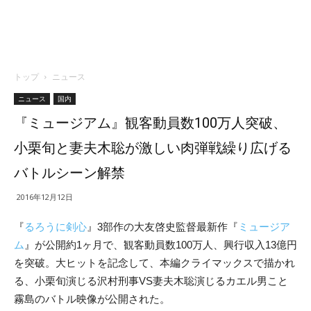
トップ
ニュース
ニュース
国内
『ミュージアム』観客動員数100万人突破、
小栗旬と妻夫木聡が激しい肉弾戦繰り広げる
バトルシーン解禁
2016年12月12日
『
るろうに剣心
』3部作の大友啓史監督最新作『
ミュージア
ム
』が公開約1ヶ月で、観客動員数100万人、興行収入13億円
を突破。大ヒットを記念して、本編クライマックスで描かれ
る、小栗旬演じる沢村刑事VS妻夫木聡演じるカエル男こと
霧島のバトル映像が公開された。