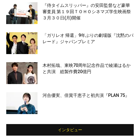
『侍タイムスリッパー』の安田監督など豪華
審査員 第１９回ＴＯＨＯシネマズ学生映画祭
３月３０日(月)開催
「ガリレオ 帰還」9年ぶりの劇場版『沈黙のパ
レード』ジャパンプレミア
木村拓哉、東映70周年記念作品で綾瀬はるか
と共演 総製作費20億円
河合優実、倍賞千恵子と初共演『PLAN 75』
インタビュー