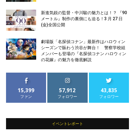
新進気鋭の監督・中川駿の魅力とは！？ 『90
メートル』制作の裏側にも迫る！3 月 27 日
(金)全国公開
劇場版「名探偵コナン」最新作はハロウィン
シーズンで賑わう渋谷が舞台！ 警察学校組
メンバーも登場の『名探偵コナン ハロウィン
の花嫁』の魅力を徹底解説
15,399
57,912
43,835
ファン
フォロワー
フォロワー
イベントレポート