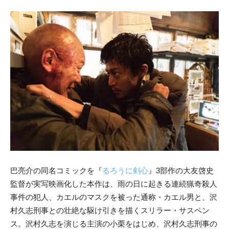
巴亮介の同名コミックを『
るろうに剣心
』3部作の大友啓史
監督が実写映画化した本作は、雨の日に起きる連続猟奇殺人
事件の犯人、カエルのマスクを被った通称・カエル男と、沢
村久志刑事との壮絶な駆け引きを描くスリラー・サスペン
ス。沢村久志を演じる主演の小栗をはじめ、沢村久志刑事の