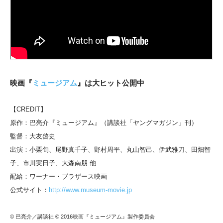
映画『
ミュージアム
』は大ヒット公開中
【CREDIT】
原作：巴亮介『ミュージアム』（講談社「ヤングマガジン」刊）
監督：大友啓史
出演：小栗旬、尾野真千子、野村周平、丸山智己、伊武雅刀、田畑智
子、市川実日子、大森南朋 他
配給：ワーナー・ブラザース映画
公式サイト：
http://www.museum-movie.jp
© 巴亮介／講談社 © 2016映画『ミュージアム』製作委員会