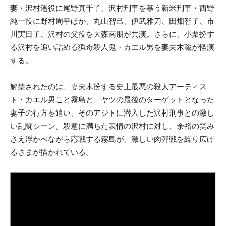
妻・沢村遥役に尾野真千子、沢村刑事を慕う新米刑事・西野
純一役に野村周平ほか、丸山智己、伊武雅刀、田畑智子、市
川実日子、沢村の父役を大森南朋が共演。さらに、小栗扮す
る沢村を追い詰める猟奇殺人鬼・カエル男を妻夫木聡が怪演
する。
解禁されたのは、妻夫木扮する史上最悪の殺人アーティス
ト・カエル男こと霧島と、ヤツの最後のターゲットとなった
妻子の行方を追い、そのアジトに潜入した沢村刑事との激し
い乱闘シーン。殺意に満ちた表情の沢村に対し、余裕の笑み
さえ浮かべながら応戦する霧島が、激しい肉弾戦を繰り広げ
るさまが描かれている。