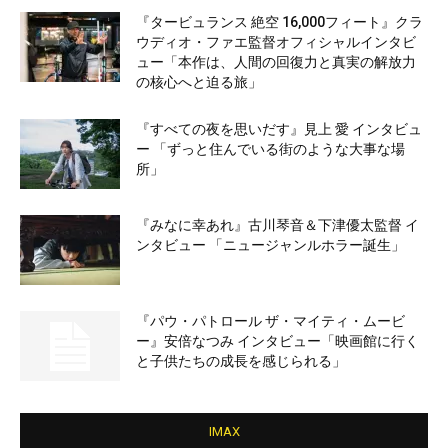
『タービュランス 絶空 16,000フィート』クラ
ウディオ・ファエ監督オフィシャルインタビ
ュー「本作は、人間の回復力と真実の解放力
の核心へと迫る旅」
『すべての夜を思いだす』見上 愛 インタビュ
ー 「ずっと住んでいる街のような大事な場
所」
『みなに幸あれ』古川琴音＆下津優太監督 イ
ンタビュー 「ニュージャンルホラー誕生」
『パウ・パトロール ザ・マイティ・ムービ
ー』安倍なつみ インタビュー「映画館に行く
と子供たちの成長を感じられる」
IMAX