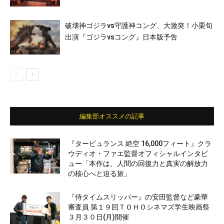
破壊神ゴジラvs守護神コング、大激突！小栗旬
出演『ゴジラvsコング』日本版予告
編集部オススメの記事
『タービュランス 絶空 16,000フィート』クラ
ウディオ・ファエ監督オフィシャルインタビ
ュー「本作は、人間の回復力と真実の解放力
の核心へと迫る旅」
『侍タイムスリッパー』の安田監督など豪華
審査員 第１９回ＴＯＨＯシネマズ学生映画祭
３月３０日(月)開催