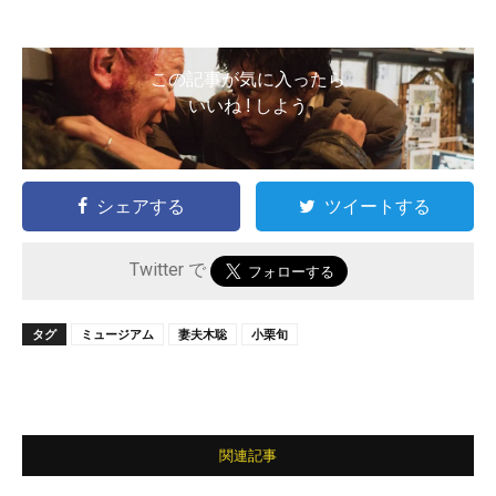
この記事が気に入ったら
いいね ! しよう
シェアする
ツイートする
Twitter で
タグ
ミュージアム
妻夫木聡
小栗旬
関連記事