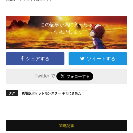
この記事が気に入ったら
いいね ! しよう
シェアする
ツイートする
Twitter で
タグ
劇場版ポケットモンスター キミにきめた！
関連記事