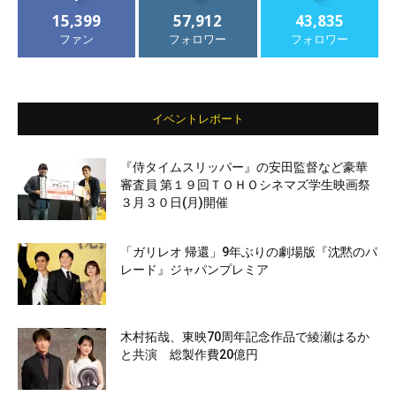
15,399
57,912
43,835
ファン
フォロワー
フォロワー
イベントレポート
『侍タイムスリッパー』の安田監督など豪華
審査員 第１９回ＴＯＨＯシネマズ学生映画祭
３月３０日(月)開催
「ガリレオ 帰還」9年ぶりの劇場版『沈黙のパ
レード』ジャパンプレミア
木村拓哉、東映70周年記念作品で綾瀬はるか
と共演 総製作費20億円