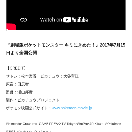
『劇場版ポケットモンスター キミにきめた！』2017年7月15
日より全国公開
【CREDIT】
サトシ：松本梨香 ピカチュウ：大谷育江
原案：田尻智
監督：湯山邦彦
製作：ピカチュウプロジェクト
ポケモン映画公式サイト：
www.pokemon-movie.jp
©Nintendo･Creatures･GAME FREAK･TV Tokyo･ShoPro･JR Kikaku
©Pokémon
©2017 ピカチュウプロジェクト