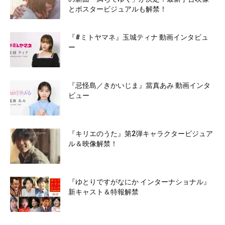
とポスタービジュアルも解禁！
『#ミトヤマネ』玉城ティナ 動画インタビュ
ー
『忌怪島／きかいじま』當真あみ 動画インタ
ビュー
『キリエのうた』第2弾キャラクタービジュア
ル＆映像解禁！
『ゆとりですがなにか インターナショナル』
新キャスト＆特報解禁