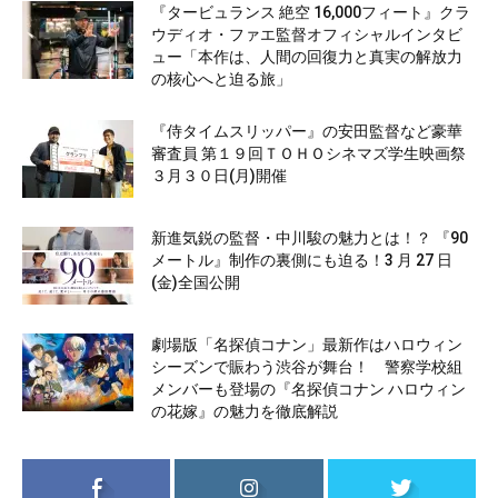
『タービュランス 絶空 16,000フィート』クラ
ウディオ・ファエ監督オフィシャルインタビ
ュー「本作は、人間の回復力と真実の解放力
の核心へと迫る旅」
『侍タイムスリッパー』の安田監督など豪華
審査員 第１９回ＴＯＨＯシネマズ学生映画祭
３月３０日(月)開催
新進気鋭の監督・中川駿の魅力とは！？ 『90
メートル』制作の裏側にも迫る！3 月 27 日
(金)全国公開
劇場版「名探偵コナン」最新作はハロウィン
シーズンで賑わう渋谷が舞台！ 警察学校組
メンバーも登場の『名探偵コナン ハロウィン
の花嫁』の魅力を徹底解説