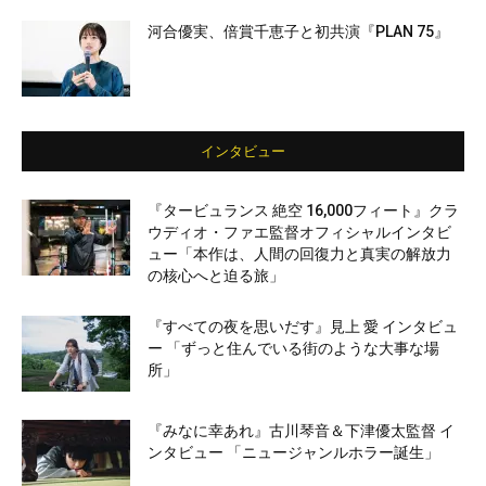
河合優実、倍賞千恵子と初共演『PLAN 75』
インタビュー
『タービュランス 絶空 16,000フィート』クラ
ウディオ・ファエ監督オフィシャルインタビ
ュー「本作は、人間の回復力と真実の解放力
の核心へと迫る旅」
『すべての夜を思いだす』見上 愛 インタビュ
ー 「ずっと住んでいる街のような大事な場
所」
『みなに幸あれ』古川琴音＆下津優太監督 イ
ンタビュー 「ニュージャンルホラー誕生」