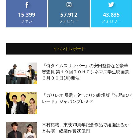
15,399
57,912
43,835
ファン
フォロワー
フォロワー
イベントレポート
『侍タイムスリッパー』の安田監督など豪華
審査員 第１９回ＴＯＨＯシネマズ学生映画祭
３月３０日(月)開催
「ガリレオ 帰還」9年ぶりの劇場版『沈黙のパ
レード』ジャパンプレミア
木村拓哉、東映70周年記念作品で綾瀬はるか
と共演 総製作費20億円