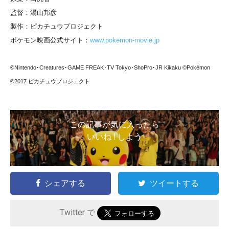
監督：湯山邦彦
製作：ピカチュウプロジェクト
ポケモン映画公式サイト：
www.pokemon-movie.jp
©Nintendo･Creatures･GAME FREAK･TV Tokyo･ShoPro･JR Kikaku ©Pokémon
©2017 ピカチュウプロジェクト
この記事が気に入ったら
いいね ! しよう
シェアする
ツイートする
Twitter で