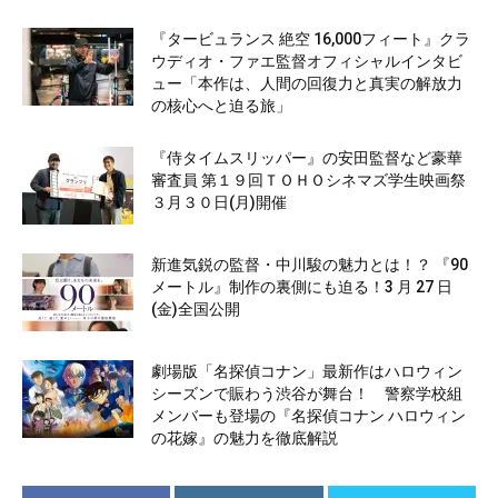
『タービュランス 絶空 16,000フィート』クラ
ウディオ・ファエ監督オフィシャルインタビ
ュー「本作は、人間の回復力と真実の解放力
の核心へと迫る旅」
『侍タイムスリッパー』の安田監督など豪華
審査員 第１９回ＴＯＨＯシネマズ学生映画祭
３月３０日(月)開催
新進気鋭の監督・中川駿の魅力とは！？ 『90
メートル』制作の裏側にも迫る！3 月 27 日
(金)全国公開
劇場版「名探偵コナン」最新作はハロウィン
シーズンで賑わう渋谷が舞台！ 警察学校組
メンバーも登場の『名探偵コナン ハロウィン
の花嫁』の魅力を徹底解説