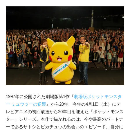
1997年に公開された劇場版第1作『
劇場版ポケットモンスタ
ー ミュウツーの逆襲
』から20年、今年の4月1日（土）にテ
レビアニメの初回放送から20年目を迎えた「ポケットモンス
ター」シリーズ。本作で描かれるのは、今や最高のパートナ
ーであるサトシとピカチュウの出会いのエピソード。自分に