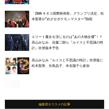
「26th キネコ国際映画祭」グランプリ決定、松
本梨香が“めざせポケモンマスター”熱唱
エリート魔女を演じるのは“あの大物女優”！？
高山みなみ、佐藤二朗ら『ルイスと不思議の時
計』吹替版本予告
高山みなみ『ルイスと不思議の時計』吹替版に
松本梨香、矢島晶子、本名陽子ら参加
編集部オススメの記事