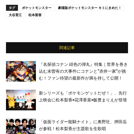
タグ
ポケットモンスター
劇場版ポケットモンスター キミにきめた！
大谷育江
松本梨香
関連記事
『名探偵コナン 緋色の弾丸』特集｜世界を巻き
込む未曽有の大事件にコナンと“赤井一家”が挑
む！ファン待望の最新作が満を持して公開！
新シリーズも「ポケモンゲットだぜ！」、先行
上映会に松本梨香×花澤香菜×飯豊まりえが登壇
「仮面ライダー龍騎ナイト」に奥野壮、押田岳
が参戦！松本梨香が主題歌を生歌唱