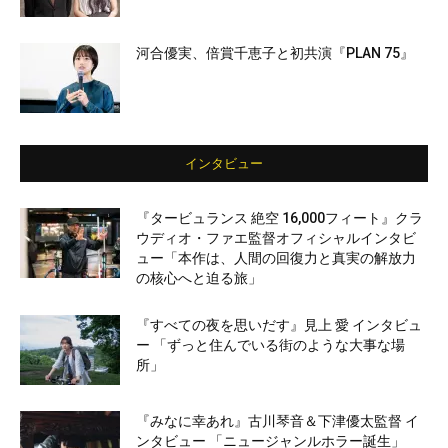
河合優実、倍賞千恵子と初共演『PLAN 75』
インタビュー
『タービュランス 絶空 16,000フィート』クラ
ウディオ・ファエ監督オフィシャルインタビ
ュー「本作は、人間の回復力と真実の解放力
の核心へと迫る旅」
『すべての夜を思いだす』見上 愛 インタビュ
ー 「ずっと住んでいる街のような大事な場
所」
『みなに幸あれ』古川琴音＆下津優太監督 イ
ンタビュー 「ニュージャンルホラー誕生」