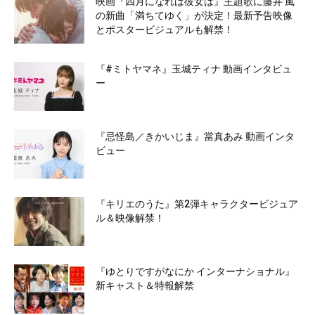
映画『四月になれば彼女は』主題歌に藤井 風
の新曲「満ちてゆく」が決定！最新予告映像
とポスタービジュアルも解禁！
『#ミトヤマネ』玉城ティナ 動画インタビュ
ー
『忌怪島／きかいじま』當真あみ 動画インタ
ビュー
『キリエのうた』第2弾キャラクタービジュア
ル＆映像解禁！
『ゆとりですがなにか インターナショナル』
新キャスト＆特報解禁