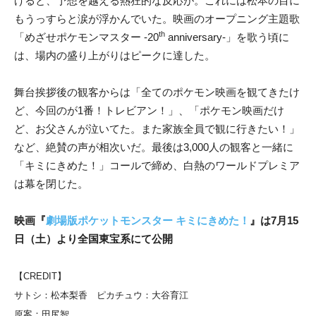
げると、予想を越える熱狂的な反応が。これには松本の目に
もうっすらと涙が浮かんでいた。映画のオープニング主題歌
th
「めざせポケモンマスター -20
anniversary-」を歌う頃に
は、場内の盛り上がりはピークに達した。
舞台挨拶後の観客からは「全てのポケモン映画を観てきたけ
ど、今回のが1番！トレビアン！」、「ポケモン映画だけ
ど、お父さんが泣いてた。また家族全員で観に行きたい！」
など、絶賛の声が相次いだ。最後は3,000人の観客と一緒に
「キミにきめた！」コールで締め、白熱のワールドプレミア
は幕を閉じた。
映画『
劇場版ポケットモンスター キミにきめた！
』は7月15
日（土）より全国東宝系にて公開
【CREDIT】
サトシ：松本梨香 ピカチュウ：大谷育江
原案：田尻智