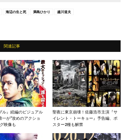
海辺の生と死
満島ひかり
越川道夫
関連記事
ブル』続編のビジュアル
聖夜に東京崩壊！佐藤浩市主演『サ
准一が“攻めのアクショ
イレント・トーキョー』予告編、ポ
ング映像も
スター2種も解禁