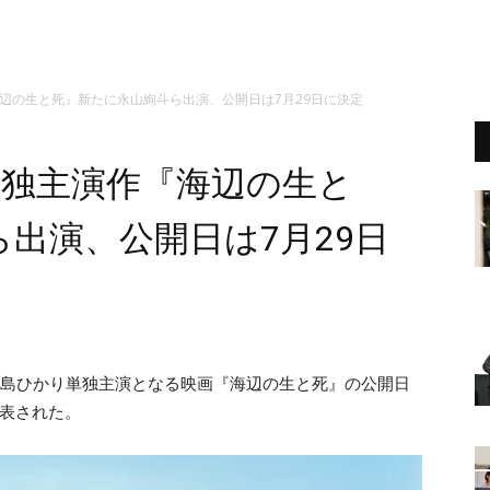
辺の生と死』新たに永山絢斗ら出演、公開日は7月29日に決定
単独主演作『海辺の生と
出演、公開日は7月29日
、満島ひかり単独主演となる映画『海辺の生と死』の公開日
発表された。