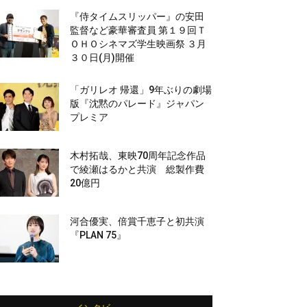
『侍タイムスリッパー』の安田
監督など豪華審査員 第１９回Ｔ
ＯＨＯシネマズ学生映画祭 ３月
３０日(月)開催
「ガリレオ 帰還」9年ぶりの劇場
版『沈黙のパレード』ジャパン
プレミア
木村拓哉、東映70周年記念作品
で綾瀬はるかと共演 総製作費
20億円
河合優実、倍賞千恵子と初共演
『PLAN 75』