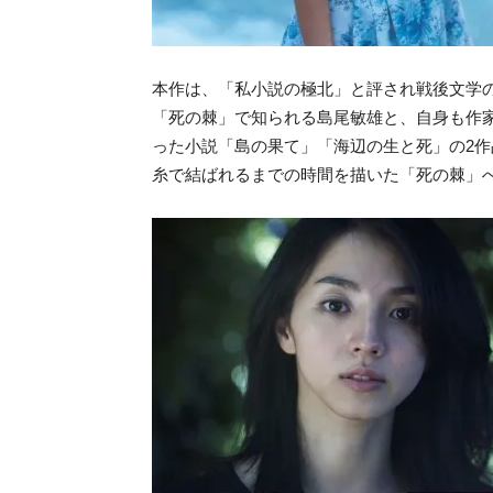
本作は、「私小説の極北」と評され戦後文学
「死の棘」で知られる島尾敏雄と、自身も作
った小説「島の果て」「海辺の生と死」の2作
糸で結ばれるまでの時間を描いた「死の棘」