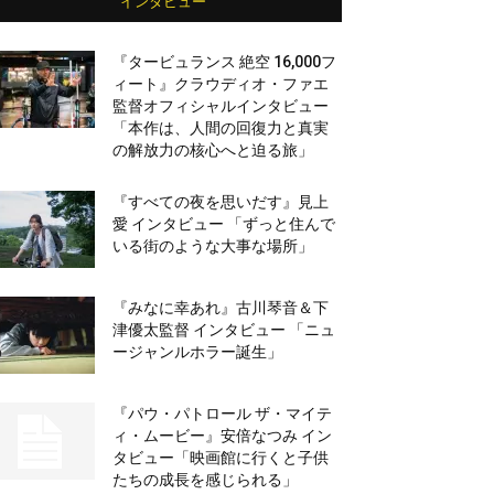
インタビュー
『タービュランス 絶空 16,000フ
ィート』クラウディオ・ファエ
監督オフィシャルインタビュー
「本作は、人間の回復力と真実
の解放力の核心へと迫る旅」
『すべての夜を思いだす』見上
愛 インタビュー 「ずっと住んで
いる街のような大事な場所」
『みなに幸あれ』古川琴音＆下
津優太監督 インタビュー 「ニュ
ージャンルホラー誕生」
『パウ・パトロール ザ・マイテ
ィ・ムービー』安倍なつみ イン
タビュー「映画館に行くと子供
たちの成長を感じられる」