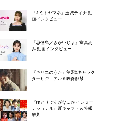
『#ミトヤマネ』玉城ティナ 動
画インタビュー
『忌怪島／きかいじま』當真あ
み 動画インタビュー
『キリエのうた』第2弾キャラク
タービジュアル＆映像解禁！
『ゆとりですがなにか インター
ナショナル』新キャスト＆特報
解禁