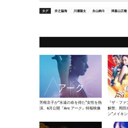
タグ
井之脇海
川瀬陽太
永山絢斗
津嘉山正種
芳根京子が“永遠の命を得た”女性を熱
『ザ・ファ
演、6月公開『Arc アーク』特報映像
解禁、岡田
ン”メイキ