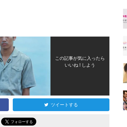
この記事が気に入ったら
いいね ! しよう
ツイートする
で