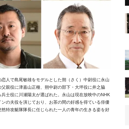
の恋人で島尾敏雄をモデルとした朔（さく）中尉役に永山
の父親役に津嘉山正種、朔中尉の部下・大坪役に井之脇
兵士役に川瀬陽太が選ばれた。永山は現在放映中のNHK
インの夫役を演じており、お茶の間の好感を得ている俳優
突然特攻艇隊隊長に任じられた一人の青年の生きる姿を好