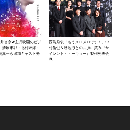
石井杏奈W主演映画のビジ
西島秀俊「もうメロメロです！」中
、清原果耶・北村匠海・
村倫也＆勝地涼との共演に笑み『サ
堤真一ら追加キャスト発
イレント・トーキョー』製作発表会
見