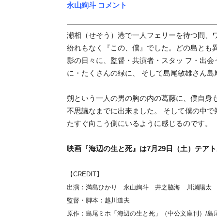
永山絢斗 コメント
瀬相（せそう）港で一人フェリーを待つ間、
紛れもなく『この、僕』でした。どの島とも
影の日々に、監督・共演者・スタッ フ・出会
に・たくさんの緑に、 そして島尾敏雄さん島
朔という一人の男の胸の内の葛藤に、僕自身
不思議なまでに出来ました。 そして僕の中
たすぐ向こう側にいるように感じるのです。
映画『海辺の生と死』は7月29日（土）テア
【CREDIT】
出演：満島ひかり 永山絢斗 井之脇海 川瀬陽太
監督・脚本：越川道夫
原作：島尾ミホ「海辺の生と死」（中公文庫刊）/島