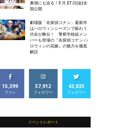
裏側にも迫る！3 月 27 日(金)全
国公開
劇場版「名探偵コナン」最新作
はハロウィンシーズンで賑わう
渋谷が舞台！ 警察学校組メン
バーも登場の『名探偵コナン ハ
ロウィンの花嫁』の魅力を徹底
解説
15,399
57,912
43,835
ファン
フォロワー
フォロワー
イベントレポート