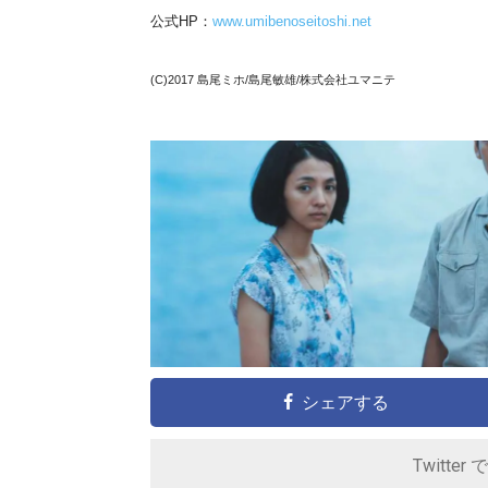
公式HP：
www.umibenoseitoshi.net
(C)2017 島尾ミホ/島尾敏雄/株式会社ユマニテ
シェアする
Twitter 