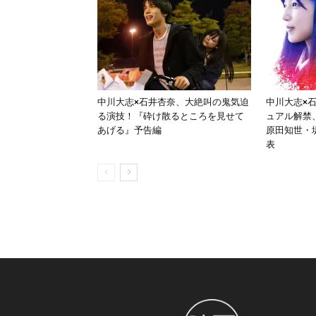
中川大志×石井杏奈、大絶叫の鬼気迫
中川大志×
る演技！『砕け散るところを見せて
ュアル解禁
あげる』予告編
原田知世・
表