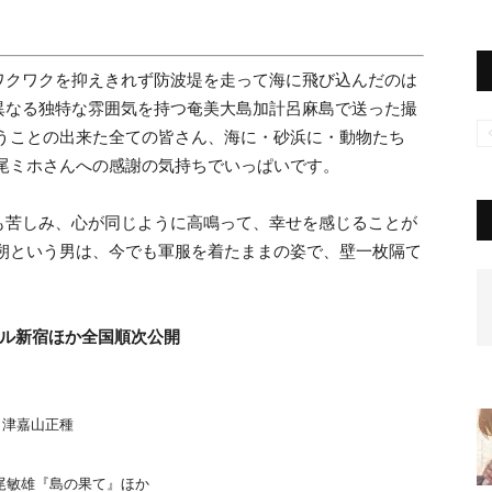
ワクワクを抑えきれず防波堤を走って海に飛び込んだのは
異なる独特な雰囲気を持つ奄美大島加計呂麻島で送った撮
うことの出来た全ての皆さん、海に・砂浜に・動物たち
尾ミホさんへの感謝の気持ちでいっぱいです。
も苦しみ、心が同じように高鳴って、幸せを感じることが
で朔という男は、今でも軍服を着たままの姿で、壁一枚隔て
トル新宿ほか全国順次公開
 津嘉山正種
尾敏雄『島の果て』ほか