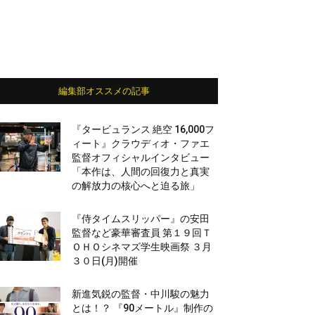
編集部オススメの記事
『タービュランス 絶空 16,000フ
ィート』クラウディオ・ファエ
監督オフィシャルインタビュー
「本作は、人間の回復力と真実
の解放力の核心へと迫る旅」
『侍タイムスリッパー』の安田
監督など豪華審査員 第１９回Ｔ
ＯＨＯシネマズ学生映画祭 ３月
３０日(月)開催
新進気鋭の監督・中川駿の魅力
とは！？ 『90メートル』制作の