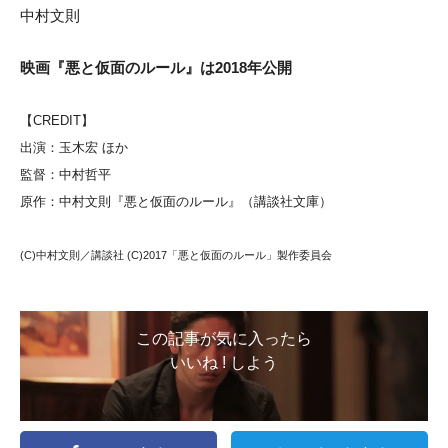
中村文則
映画『悪と仮面のルール』は2018年公開
【CREDIT】
出演：玉木宏 ほか
監督：中村哲平
原作：中村文則『悪と仮面のルール』（講談社文庫）
(C)中村文則／講談社 (C)2017「悪と仮面のルール」製作委員会
この記事が気に入ったら
いいね ! しよう