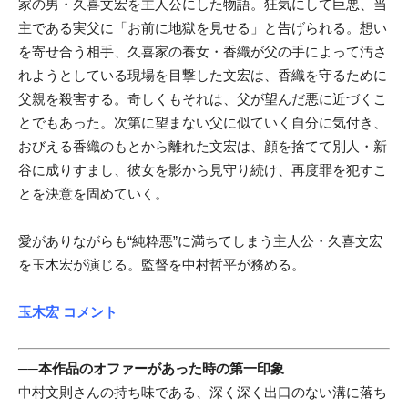
家の男・久喜文宏を主人公にした物語。狂気にして巨悪、当
主である実父に「お前に地獄を見せる」と告げられる。想い
を寄せ合う相⼿、久喜家の養女・香織が父の手によって汚さ
れようとしている現場を目撃した文宏は、⾹織を守るために
父親を殺害する。奇しくもそれは、父が望んだ悪に近づくこ
とでもあった。次第に望まない父に似ていく自分に気付き、
おびえる香織のもとから離れた文宏は、顔を捨てて別⼈・新
⾕に成りすまし、彼⼥を影から見守り続け、再度罪を犯すこ
とを決意を固めていく。
愛がありながらも“純粋悪”に満ちてしまう主人公・久喜文宏
を玉木宏が演じる。監督を中村哲平が務める。
玉木宏 コメント
──本作品のオファーがあった時の第一印象
中村文則さんの持ち味である、深く深く出口のない溝に落ち