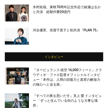
木村拓哉、東映70周年記念作品で綾瀬はるか
と共演 総製作費20億円
河合優実、倍賞千恵子と初共演『PLAN 75』
インタビュー
『タービュランス 絶空 16,000フィート』クラ
ウディオ・ファエ監督オフィシャルインタビ
ュー「本作は、人間の回復力と真実の解放力
の核心へと迫る旅」
『すべての夜を思いだす』見上 愛 インタビュ
ー 「ずっと住んでいる街のような大事な場
所」