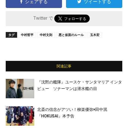
シェアする
ツイートする
Twitter で
タグ
中村哲平
中村文則
悪と仮面のルール
玉木宏
関連記事
『沈黙の艦隊』ユースケ・サンタマリア インタ
ビュー ソナーマンは潜水艦の目
北斎の信念がアツい！柳楽優弥×田中泯
『HOKUSAI』本予告