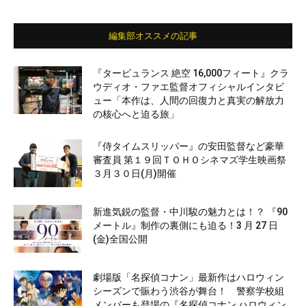
編集部オススメの記事
『タービュランス 絶空 16,000フィート』クラ
ウディオ・ファエ監督オフィシャルインタビ
ュー「本作は、人間の回復力と真実の解放力
の核心へと迫る旅」
『侍タイムスリッパー』の安田監督など豪華
審査員 第１９回ＴＯＨＯシネマズ学生映画祭
３月３０日(月)開催
新進気鋭の監督・中川駿の魅力とは！？ 『90
メートル』制作の裏側にも迫る！3 月 27 日
(金)全国公開
劇場版「名探偵コナン」最新作はハロウィン
シーズンで賑わう渋谷が舞台！ 警察学校組
メンバーも登場の『名探偵コナン ハロウィン