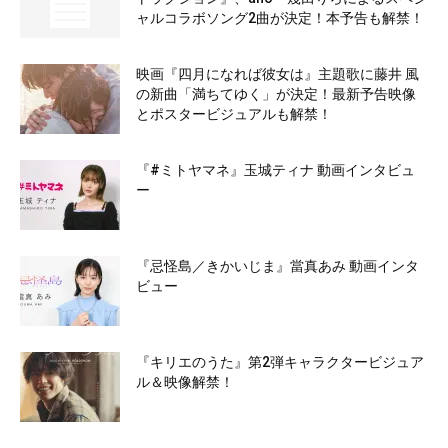
ャルコラボソング2曲が決定！本予告も解禁！
映画『四月になれば彼女は』主題歌に藤井 風
の新曲「満ちてゆく」が決定！最新予告映像
とポスタービジュアルも解禁！
『#ミトヤマネ』玉城ティナ 動画インタビュ
ー
『忌怪島／きかいじま』當真あみ 動画インタ
ビュー
『キリエのうた』第2弾キャラクタービジュア
ル＆映像解禁！