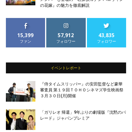
の花嫁』の魅力を徹底解説
15,399
57,912
43,835
ファン
フォロワー
フォロワー
イベントレポート
『侍タイムスリッパー』の安田監督など豪華
審査員 第１９回ＴＯＨＯシネマズ学生映画祭
３月３０日(月)開催
「ガリレオ 帰還」9年ぶりの劇場版『沈黙のパ
レード』ジャパンプレミア