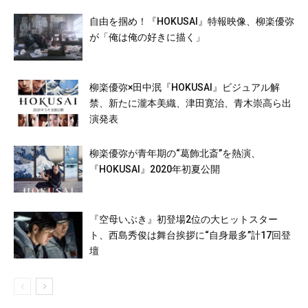
自由を掴め！『HOKUSAI』特報映像、柳楽優弥
が「俺は俺の好きに描く」
柳楽優弥×田中泯『HOKUSAI』ビジュアル解
禁、新たに瀧本美織、津田寛治、青木崇高ら出
演発表
柳楽優弥が青年期の“葛飾北斎”を熱演、
『HOKUSAI』2020年初夏公開
『空母いぶき』初登場2位の大ヒットスター
ト、西島秀俊は舞台挨拶に“自身最多”計17回登
壇