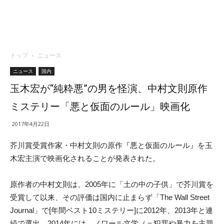
トップ
ニュース
ニュース
国内
玉木宏が“純粋悪”の男を怪演、中村文則原作
ミステリー「悪と仮面のルール」映画化
2017年4月22日
芥川賞受賞作家・中村文則の原作『悪と仮面のルール』を玉
木宏主演で映画化されることが発表された。
原作者の中村文則は、2005年に「土の中の子供」で芥川賞を
受賞して以来、その評価は国内に止まらず「The Wall Street
Journal」で[年間ベスト10ミステリー]に2012年、2013年と連
続で選出。2014年には、ノワール文学（＝犯罪や暴力を主題