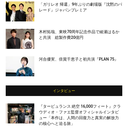
「ガリレオ 帰還」9年ぶりの劇場版『沈黙のパ
レード』ジャパンプレミア
木村拓哉、東映70周年記念作品で綾瀬はるか
と共演 総製作費20億円
河合優実、倍賞千恵子と初共演『PLAN 75』
インタビュー
『タービュランス 絶空 16,000フィート』クラ
ウディオ・ファエ監督オフィシャルインタビ
ュー「本作は、人間の回復力と真実の解放力
の核心へと迫る旅」