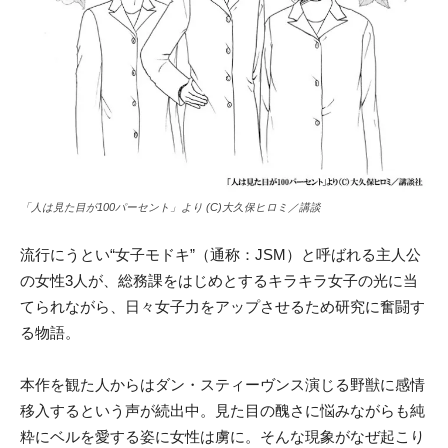
「人は見た目が100パーセント」より (C)大久保ヒロミ／講談
流行にうとい“女子モドキ”（通称：JSM）と呼ばれる主人公
の女性3人が、総務課をはじめとするキラキラ女子の光に当
てられながら、日々女子力をアップさせるため研究に奮闘す
る物語。
本作を観た人からはダン・スティーヴンス演じる野獣に感情
移入するという声が続出中。見た目の醜さに悩みながらも純
粋にベルを愛する姿に女性は虜に。そんな現象がなぜ起こり