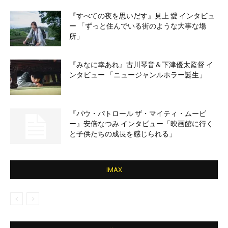
『すべての夜を思いだす』見上 愛 インタビュ
ー 「ずっと住んでいる街のような大事な場
所」
『みなに幸あれ』古川琴音＆下津優太監督 イ
ンタビュー 「ニュージャンルホラー誕生」
『パウ・パトロール ザ・マイティ・ムービ
ー』安倍なつみ インタビュー「映画館に行く
と子供たちの成長を感じられる」
IMAX