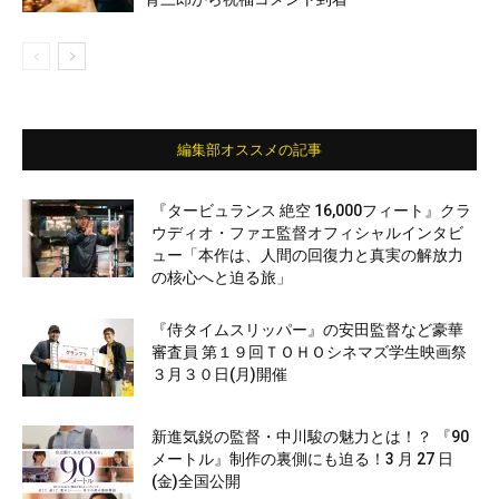
編集部オススメの記事
『タービュランス 絶空 16,000フィート』クラ
ウディオ・ファエ監督オフィシャルインタビ
ュー「本作は、人間の回復力と真実の解放力
の核心へと迫る旅」
『侍タイムスリッパー』の安田監督など豪華
審査員 第１９回ＴＯＨＯシネマズ学生映画祭
３月３０日(月)開催
新進気鋭の監督・中川駿の魅力とは！？ 『90
メートル』制作の裏側にも迫る！3 月 27 日
(金)全国公開