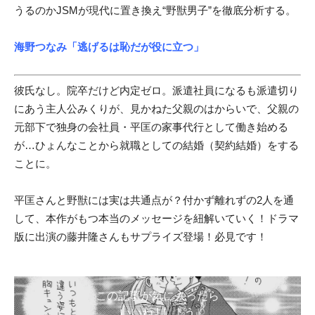
うるのかJSMが現代に置き換え“野獣男子”を徹底分析する。
海野つなみ
「逃げるは恥だが役に立つ」
彼氏なし。院卒だけど内定ゼロ。派遣社員になるも派遣切り
にあう主人公みくりが、見かねた父親のはからいで、父親の
元部下で独身の会社員・平匡の家事代行として働き始める
が…ひょんなことから就職としての結婚（契約結婚）をする
ことに。
平匡さんと野獣には実は共通点が？付かず離れずの2人を通
して、本作がもつ本当のメッセージを紐解いていく！ドラマ
版に出演の藤井隆さんもサプライズ登場！必見です！
この記事が気に入ったら
いいね ! しよう