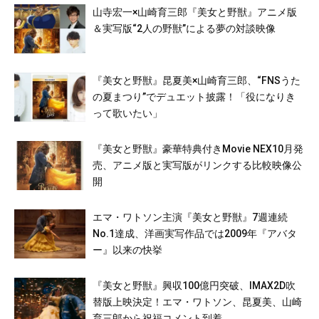
山寺宏一×山崎育三郎『美女と野獣』アニメ版
＆実写版“2人の野獣”による夢の対談映像
『美女と野獣』昆夏美×山崎育三郎、“FNSうた
の夏まつり”でデュエット披露！「役になりき
って歌いたい」
『美女と野獣』豪華特典付きMovie NEX10月発
売、アニメ版と実写版がリンクする比較映像公
開
エマ・ワトソン主演『美女と野獣』7週連続
No.1達成、洋画実写作品では2009年『アバタ
ー』以来の快挙
『美女と野獣』興収100億円突破、IMAX2D吹
替版上映決定！エマ・ワトソン、昆夏美、山崎
育三郎から祝福コメント到着