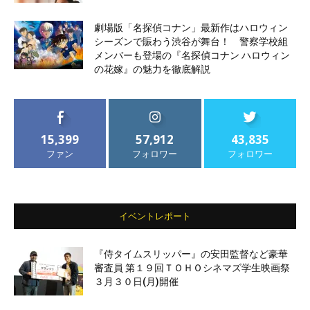
劇場版「名探偵コナン」最新作はハロウィン
シーズンで賑わう渋谷が舞台！ 警察学校組
メンバーも登場の『名探偵コナン ハロウィン
の花嫁』の魅力を徹底解説
15,399
57,912
43,835
ファン
フォロワー
フォロワー
イベントレポート
『侍タイムスリッパー』の安田監督など豪華
審査員 第１９回ＴＯＨＯシネマズ学生映画祭
３月３０日(月)開催