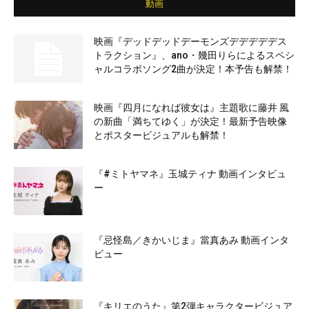
動画
映画『デッドデッドデーモンズデデデデデス
トラクション』、ano・幾田りらによるスペシ
ャルコラボソング2曲が決定！本予告も解禁！
映画『四月になれば彼女は』主題歌に藤井 風
の新曲「満ちてゆく」が決定！最新予告映像
とポスタービジュアルも解禁！
『#ミトヤマネ』玉城ティナ 動画インタビュ
ー
『忌怪島／きかいじま』當真あみ 動画インタ
ビュー
『キリエのうた』第2弾キャラクタービジュア