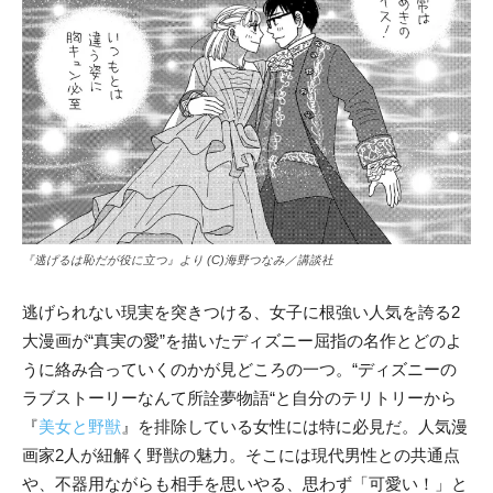
『逃げるは恥だが役に立つ』より (C)海野つなみ／講談社
逃げられない現実を突きつける、女子に根強い人気を誇る2
大漫画が“真実の愛”を描いたディズニー屈指の名作とどのよ
うに絡み合っていくのかが見どころの一つ。“ディズニーの
ラブストーリーなんて所詮夢物語“と自分のテリトリーから
『
美女と野獣
』を排除している女性には特に必見だ。人気漫
画家2人が紐解く野獣の魅力。そこには現代男性との共通点
や、不器用ながらも相手を思いやる、思わず「可愛い！」と