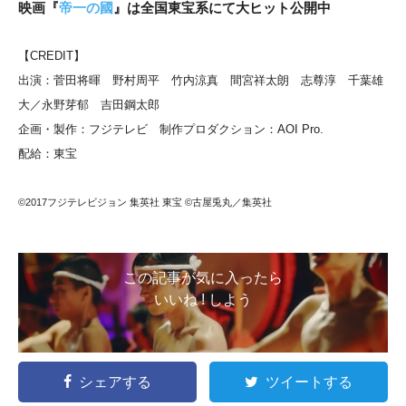
映画『
帝一の國
』は全国東宝系にて大ヒット公開中
【CREDIT】
出演：菅田将暉 野村周平 竹内涼真 間宮祥太朗 志尊淳 千葉雄
大／永野芽郁 吉田鋼太郎
企画・製作：フジテレビ 制作プロダクション：AOI Pro.
配給：東宝
©2017フジテレビジョン 集英社 東宝 ©古屋兎丸／集英社
この記事が気に入ったら
いいね ! しよう
シェアする
ツイートする