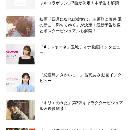
ャルコラボソング2曲が決定！本予告も解禁！
映画『四月になれば彼女は』主題歌に藤井 風
の新曲「満ちてゆく」が決定！最新予告映像
とポスタービジュアルも解禁！
『#ミトヤマネ』玉城ティナ 動画インタビュ
ー
『忌怪島／きかいじま』當真あみ 動画インタ
ビュー
『キリエのうた』第2弾キャラクタービジュア
ル＆映像解禁！