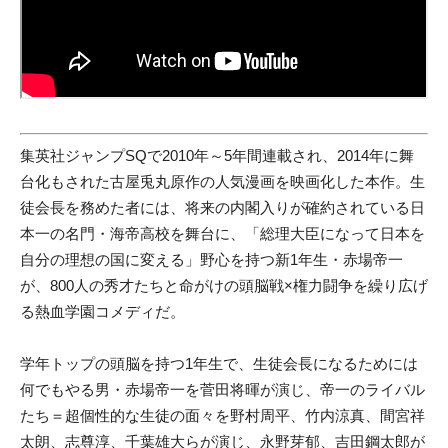
集英社ジャンプSQで2010年～5年間連載され、2014年に舞
台化もされた古屋兎丸原作の人気漫画を映画化した本作。生
徒会長を務めた者には、将来の内閣入りが確約されている日
本一の名門・海帝高校を舞台に、「総理大臣になって日本を
自分の理想の国に変える」野心を持つ新1年生・赤場帝一
が、800人の秀才たちと命がけの頭脳戦×権力闘争を繰り広げ
る熱血学園コメディだ。
学年トップの頭脳を持つ1年生で、生徒会長になるためには
何でもやる男・赤場帝一を菅田将暉が演じ、帝一のライバル
たち＝超個性的な生徒の面々を野村周平、竹内涼真、間宮祥
太朗、志尊淳、千葉雄大らが演じ、永野芽郁、吉田鋼太郎が