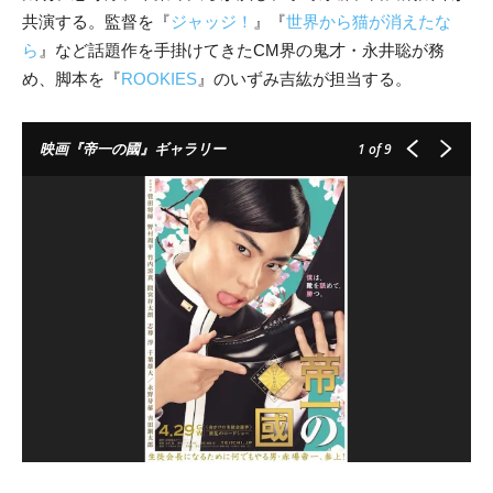
共演する。監督を『
ジャッジ！
』『
世界から猫が消えたな
ら
』など話題作を手掛けてきたCM界の鬼才・永井聡が務
め、脚本を『
ROOKIES
』のいずみ吉紘が担当する。
映画『帝一の國』ギャラリー
1
of 9