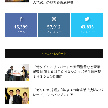
の花嫁』の魅力を徹底解説
15,399
57,912
43,835
ファン
フォロワー
フォロワー
イベントレポート
『侍タイムスリッパー』の安田監督など豪華
審査員 第１９回ＴＯＨＯシネマズ学生映画祭
３月３０日(月)開催
「ガリレオ 帰還」9年ぶりの劇場版『沈黙のパ
レード』ジャパンプレミア