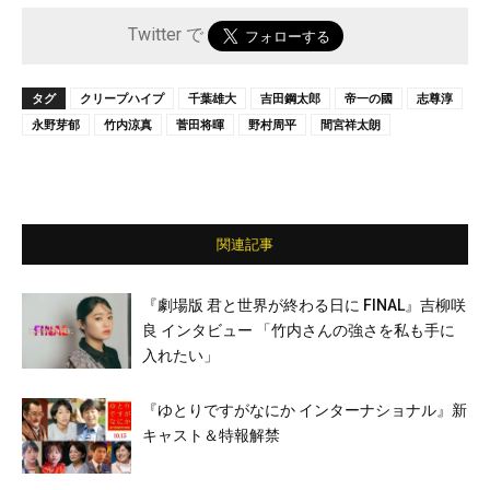
Twitter で
タグ
クリープハイプ
千葉雄大
吉田鋼太郎
帝一の國
志尊淳
永野芽郁
竹内涼真
菅田将暉
野村周平
間宮祥太朗
関連記事
『劇場版 君と世界が終わる日に FINAL』吉柳咲
良 インタビュー 「竹内さんの強さを私も手に
入れたい」
『ゆとりですがなにか インターナショナル』新
キャスト＆特報解禁