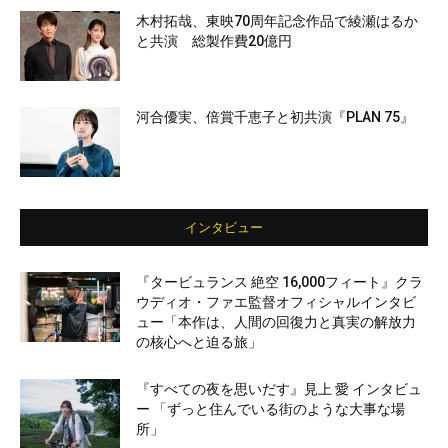
木村拓哉、東映70周年記念作品で綾瀬はるか
と共演 総製作費20億円
河合優実、倍賞千恵子と初共演『PLAN 75』
インタビュー
『タービュランス 絶空 16,000フィート』クラ
ウディオ・ファエ監督オフィシャルインタビ
ュー「本作は、人間の回復力と真実の解放力
の核心へと迫る旅」
『すべての夜を思いだす』見上 愛 インタビュ
ー 「ずっと住んでいる街のような大事な場
所」