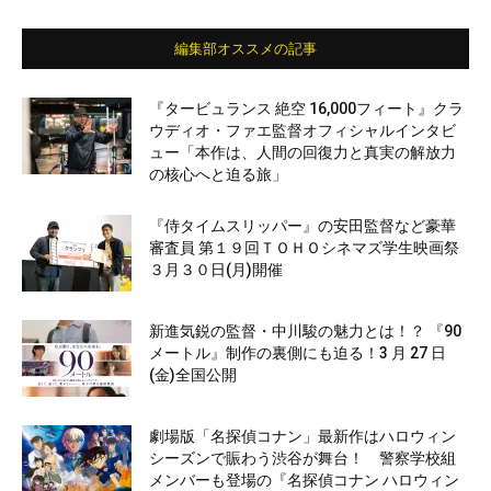
編集部オススメの記事
『タービュランス 絶空 16,000フィート』クラ
ウディオ・ファエ監督オフィシャルインタビ
ュー「本作は、人間の回復力と真実の解放力
の核心へと迫る旅」
『侍タイムスリッパー』の安田監督など豪華
審査員 第１９回ＴＯＨＯシネマズ学生映画祭
３月３０日(月)開催
新進気鋭の監督・中川駿の魅力とは！？ 『90
メートル』制作の裏側にも迫る！3 月 27 日
(金)全国公開
劇場版「名探偵コナン」最新作はハロウィン
シーズンで賑わう渋谷が舞台！ 警察学校組
メンバーも登場の『名探偵コナン ハロウィン