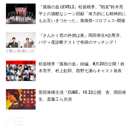
『孤狼の血 LEVEL2』松坂桃李、“戦友”鈴木亮
平との過酷なシーン回顧「体力的にも精神的に
もお互いきつかった」孤狼祭-コロフェス-開催
『さんかく窓の外側は夜』岡田将生×志尊淳、
バディ度診断テストで奇跡のマッチング！
松坂桃李『孤狼の血』続編、8月20日公開！鈴
木亮平、村上虹郎、西野七瀬らキャスト発表
菅田将暉主演『CUBE』10.22公開 杏、岡田将
生、斎藤工ら共演