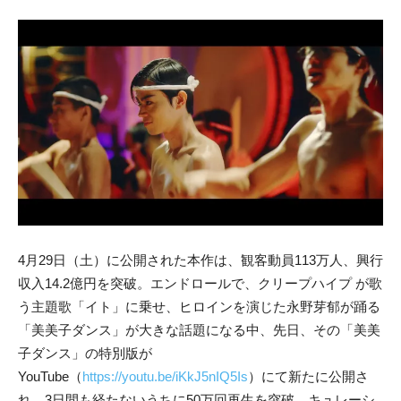
4月29日（土）に公開された本作は、観客動員113万人、興行
収入14.2億円を突破。エンドロールで、クリープハイプ が歌
う主題歌「イト」に乗せ、ヒロインを演じた永野芽郁が踊る
「美美子ダンス」が大きな話題になる中、先日、その「美美
子ダンス」の特別版が
YouTube（
https://youtu.be/iKkJ5nIQ5Is
）にて新たに公開さ
れ、3日間も経たないうちに50万回再生を突破。キュレーシ