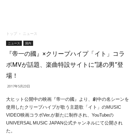
トップ
ニュース
ニュース
国内
『帝一の國』×クリープハイプ「イト」コラ
ボMVが話題、楽曲特設サイトに“謎の男”登
場！
2017年5月23日
大ヒット公開中の映画『帝一の國』より、劇中の名シーンを
使用したクリープハイプが歌う主題歌「イト」のMUSIC
VIDEO映画コラボVer.が新たに制作され、YouTubeの
UNIVERSAL MUSIC JAPAN公式チャンネルにて公開され
た。