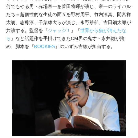
何でもやる男・赤場帝一を菅田将暉が演じ、帝一のライバル
たち＝超個性的な生徒の面々を野村周平、竹内涼真、間宮祥
太朗、志尊淳、千葉雄大らが演じ、永野芽郁、吉田鋼太郎が
共演する。監督を『
ジャッジ！
』『
世界から猫が消えたな
ら
』など話題作を手掛けてきたCM界の鬼才・永井聡が務
め、脚本を『
ROOKIES
』のいずみ吉紘が担当する。