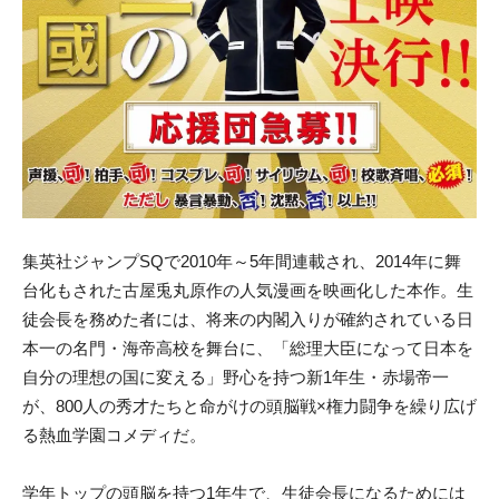
集英社ジャンプSQで2010年～5年間連載され、2014年に舞
台化もされた古屋兎丸原作の人気漫画を映画化した本作。生
徒会長を務めた者には、将来の内閣入りが確約されている日
本一の名門・海帝高校を舞台に、「総理大臣になって日本を
自分の理想の国に変える」野心を持つ新1年生・赤場帝一
が、800人の秀才たちと命がけの頭脳戦×権力闘争を繰り広げ
る熱血学園コメディだ。
学年トップの頭脳を持つ1年生で、生徒会長になるためには