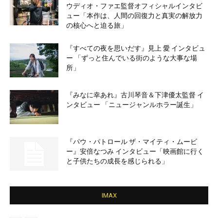
ウディオ・ファエ監督オフィシャルインタビ
ュー「本作は、人間の回復力と真実の解放力
の核心へと迫る旅」
『すべての夜を思いだす』見上 愛 インタビュ
ー 「ずっと住んでいる街のような大事な場
所」
『みなに幸あれ』古川琴音＆下津優太監督 イ
ンタビュー 「ニュージャンルホラー誕生」
『パウ・パトロール ザ・マイティ・ムービ
ー』安倍なつみ インタビュー「映画館に行く
と子供たちの成長を感じられる」
IMAX