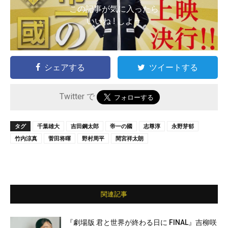
この記事が気に入ったら
いいね ! しよう
シェアする
ツイートする
Twitter で
タグ
千葉雄大
吉田鋼太郎
帝一の國
志尊淳
永野芽郁
竹内涼真
菅田将暉
野村周平
間宮祥太朗
関連記事
『劇場版 君と世界が終わる日に FINAL』吉柳咲