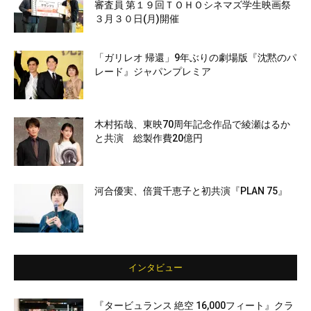
審査員 第１９回ＴＯＨＯシネマズ学生映画祭
３月３０日(月)開催
「ガリレオ 帰還」9年ぶりの劇場版『沈黙のパ
レード』ジャパンプレミア
木村拓哉、東映70周年記念作品で綾瀬はるか
と共演 総製作費20億円
河合優実、倍賞千恵子と初共演『PLAN 75』
インタビュー
『タービュランス 絶空 16,000フィート』クラ