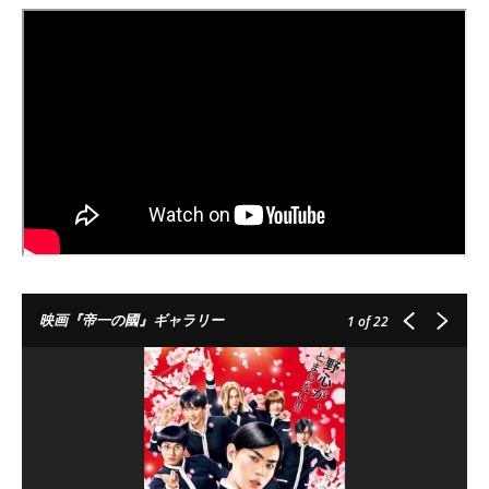
映画『帝一の國』ギャラリー
1
of 22