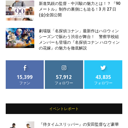
新進気鋭の監督・中川駿の魅力とは！？ 『90
メートル』制作の裏側にも迫る！3 月 27 日
(金)全国公開
劇場版「名探偵コナン」最新作はハロウィン
シーズンで賑わう渋谷が舞台！ 警察学校組
メンバーも登場の『名探偵コナン ハロウィン
の花嫁』の魅力を徹底解説
15,399
57,912
43,835
ファン
フォロワー
フォロワー
イベントレポート
『侍タイムスリッパー』の安田監督など豪華