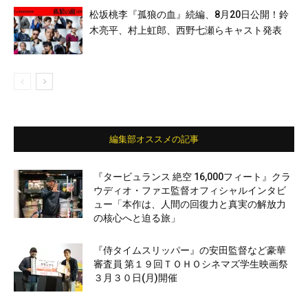
松坂桃李『孤狼の血』続編、8月20日公開！鈴
木亮平、村上虹郎、西野七瀬らキャスト発表
編集部オススメの記事
『タービュランス 絶空 16,000フィート』クラ
ウディオ・ファエ監督オフィシャルインタビ
ュー「本作は、人間の回復力と真実の解放力
の核心へと迫る旅」
『侍タイムスリッパー』の安田監督など豪華
審査員 第１９回ＴＯＨＯシネマズ学生映画祭
３月３０日(月)開催