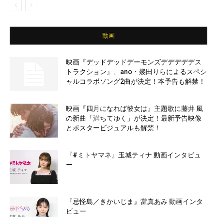
動画
映画『デッドデッドデーモンズデデデデデス
トラクション』、ano・幾田りらによるスペシ
ャルコラボソング2曲が決定！本予告も解禁！
映画『四月になれば彼女は』主題歌に藤井 風
の新曲「満ちてゆく」が決定！最新予告映像
とポスタービジュアルも解禁！
『#ミトヤマネ』玉城ティナ 動画インタビュ
ー
『忌怪島／きかいじま』當真あみ 動画インタ
ビュー