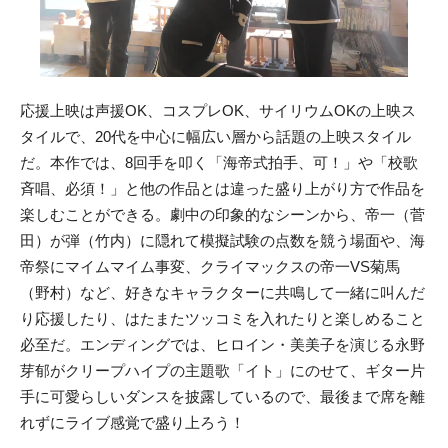
応援上映は声援OK、コスプレOK、サイリウムOKの上映ス
タイルで、20代を中心に幅広い層から話題の上映スタイル
だ。本作では、8回手を叩く「海帝式拍手、可！」や「校歌
斉唱、必須！」と他の作品とは違った盛り上がり方で作品を
楽しむことができる。劇中の印象的なシーンから、帝一（菅
田）が弾（竹内）に隠れて模擬試験の点数を競う場面や、海
帝祭にマイムマイム事変、クライマックスの帝一VS菊馬
（野村）など、好きなキャラクターに共鳴して一緒に叫んだ
り応援したり、はたまたツッコミを入れたりと楽しめること
必至だ。エンディングでは、ヒロイン・美美子を演じる永野
芽郁がクリープハイプの主題歌「イト」にのせて、ギター片
手に可愛らしいダンスを披露しているので、最後まで席を離
れずにライブ感覚で盛り上ろう！