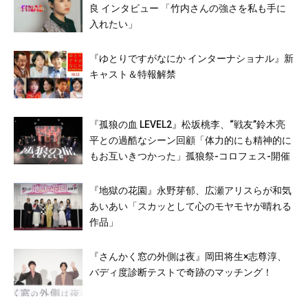
良 インタビュー 「竹内さんの強さを私も手に
入れたい」
『ゆとりですがなにか インターナショナル』新
キャスト＆特報解禁
『孤狼の血 LEVEL2』松坂桃李、“戦友”鈴木亮
平との過酷なシーン回顧「体力的にも精神的に
もお互いきつかった」孤狼祭-コロフェス-開催
『地獄の花園』永野芽郁、広瀬アリスらが和気
あいあい「スカッとして心のモヤモヤが晴れる
作品」
『さんかく窓の外側は夜』岡田将生×志尊淳、
バディ度診断テストで奇跡のマッチング！