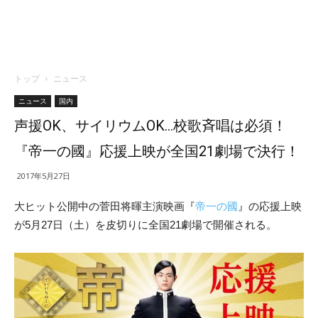
トップ
ニュース
ニュース
国内
声援OK、サイリウムOK…校歌斉唱は必須！
『帝一の國』応援上映が全国21劇場で決行！
2017年5月27日
大ヒット公開中の菅田将暉主演映画『
帝一の國
』の応援上映
が5月27日（土）を皮切りに全国21劇場で開催される。