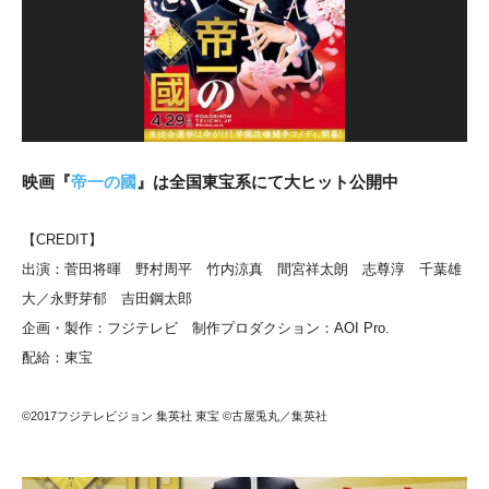
映画『
帝一の國
』は全国東宝系にて大ヒット公開中
【CREDIT】
出演：菅田将暉 野村周平 竹内涼真 間宮祥太朗 志尊淳 千葉雄
大／永野芽郁 吉田鋼太郎
企画・製作：フジテレビ 制作プロダクション：AOI Pro.
配給：東宝
©2017フジテレビジョン 集英社 東宝 ©古屋兎丸／集英社