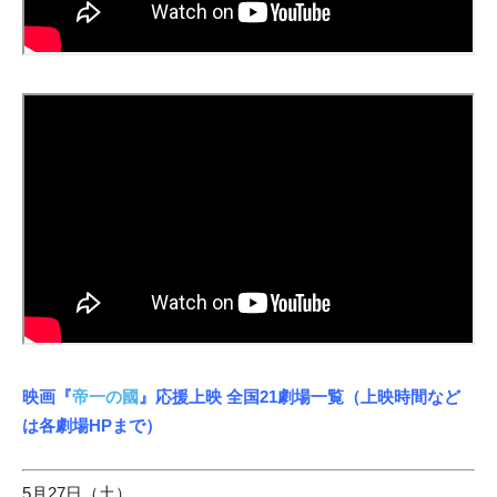
映画『
帝一の國
』応援上映 全国21劇場一覧（上映時間など
は各劇場HPまで）
5月27日（土）